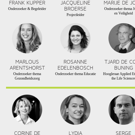
FRANK KUPPER
JACQUELINE
MARIJE DE J
BROERSE
Onderzoeker & Begeleider
Onderzoeker thema Ju
en Veiligheid
Projectleider
MARLOUS
ROSANNE
TJARD DE C
ARENTSHORST
EDELENBOSCH
BUNING
Onderzoeker thema
Onderzoeker thema Educatie
Hoogleraar Applied Et
Gezondheidszorg
the Life Science
CORINE DE
LYDIA
SERGE