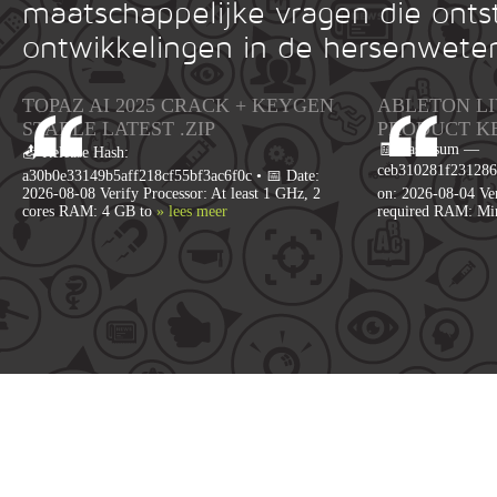
maatschappelijke vragen die onts
ontwikkelingen in de hersenwete
TOPAZ AI 2025 CRACK + KEYGEN
ABLETON LI
STABLE LATEST .ZIP
PRODUCT K
🧾 Hash-sum —
📤 Release Hash:
ceb310281f231286
a30b0e33149b5aff218cf55bf3ac6f0c • 📅 Date:
2026-08-08 Verify Processor: At least 1 GHz, 2
on: 2026-08-04 Ver
cores RAM: 4 GB to
» lees meer
required RAM: M