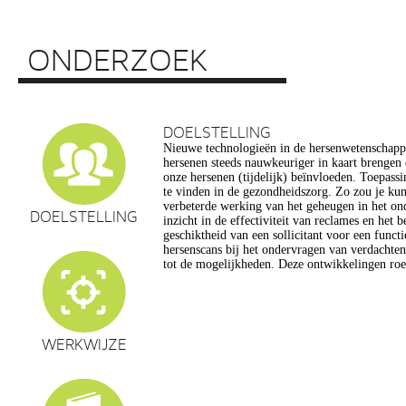
ONDERZOEK
DOELSTELLING
Nieuwe technologieën in de hersenwetenschap
vragen op, onder meer op het gebied van de e
hersenen steeds nauwkeuriger in kaart brengen
privacy, gelijkheid, stigmatisering), volksgezo
onze hersenen (tijdelijk) beïnvloeden. Toepassin
en veranderingen in ons normen en waarden s
te vinden in de gezondheidszorg. Zo zou je ku
commerciële toepassing van een aantal van de
verbeterde werking van het geheugen in het on
een extra reden voor zorg. Het doel van dit pro
DOELSTELLING
inzicht in de effectiviteit van reclames en het 
maatschappelijk verantwoorde ontwikkeling van te
geschiktheid van een sollicitant voor een funct
de hersenwetenschappen te realiseren, m
hersenscans bij het ondervragen van verdachte
tot de mogelijkheden. Deze ontwikkelingen roe
WERKWIJZE