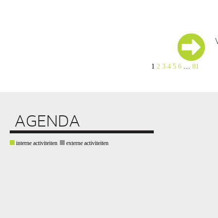
1
2
3
4
5
6
…
81
AGENDA
interne activiteiten
externe activiteiten