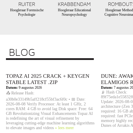
RUITER
KRABBENDAM
ROMBOUT
Hoogleraar Forensische
Hoogleraar Educational
Hoogleraar Method
Psychologie
Neuropsychology
Cognitive Neuroima
BLOG
TOPAZ AI 2025 CRACK + KEYGEN
DUNE: AWA
STABLE LATEST .ZIP
ELAMIGOS 
Datum:
9 augustus 2026
Datum:
7 augustus 2
📡 Hash Check:
📤 Release Hash:
89f75eda1e55832f0
a30b0e33149b5aff218cf55bf3ac6f0c • 📅 Date:
Update: 2026-08-0
2026-08-08 Verify Processor: At least 1 GHz, 2
architecture (Zen
cores RAM: 4 GB to avoid lag Disk space: Free: 64
required: 16 GB a
GB Revolutionizing Visual Enhancements Topaz AI
required: fast PCI
is redefining the art of visual refinement by
memory highly re
leveraging cutting-edge machine learning algorithms
Dunes of Arrakis A
to elevate images and videos
» lees meer