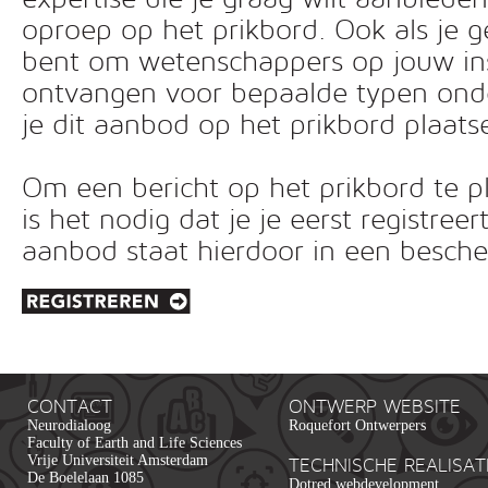
oproep op het prikbord. Ook als je g
bent om wetenschappers op jouw inst
ontvangen voor bepaalde typen ond
je dit aanbod op het prikbord plaats
Om een bericht op het prikbord te pl
is het nodig dat je je eerst registreer
aanbod staat hierdoor in een besc
CONTACT
ONTWERP WEBSITE
Neurodialoog
Roquefort Ontwerpers
Faculty of Earth and Life Sciences
Vrije Universiteit Amsterdam
TECHNISCHE REALISAT
De Boelelaan 1085
Dotred webdevelopment