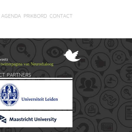
AGENDA
PRIKBORD
CONTACT
weets
 twitterpagina van Neurodialoog
CT PARTNERS