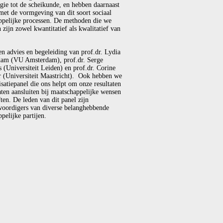
gie tot de scheikunde, en hebben daarnaast
met de vormgeving van dit soort sociaal
ppelijke processen. De methoden die we
 zijn zowel kwantitatief als kwalitatief van
en advies en begeleiding van prof.dr. Lydia
am (VU Amsterdam), prof.dr. Serge
(Universiteit Leiden) en prof.dr. Corine
r (Universiteit Maastricht). Ook hebben we
isatiepanel die ons helpt om onze resultaten
laten aansluiten bij maatschappelijke wensen
ten. De leden van dit panel zijn
woordigers van diverse belanghebbende
pelijke partijen.