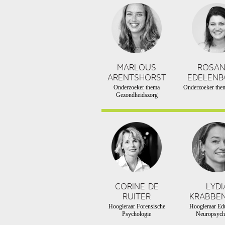
MARLOUS
ROSA
ARENTSHORST
EDELEN
Onderzoeker thema
Onderzoeker them
Gezondheidszorg
CORINE DE
LYDI
RUITER
KRABBE
Hoogleraar Forensische
Hoogleraar Edu
Psychologie
Neuropsych