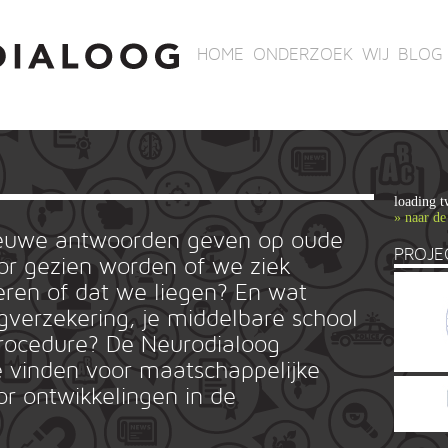
HOME
ONDERZOEK
WIJ
BLOG
loading t
» naar de
ieuwe antwoorden geven op oude
PROJE
r gezien worden of we ziek
ren of dat we liegen? En wat
rgverzekering, je middelbare school
ieprocedure? De Neurodialoog
 vinden voor maatschappelijke
or ontwikkelingen in de