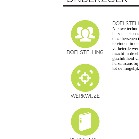
DOELSTEL
Nieuwe technol
vragen op, ond
hersenen steed
privacy, gelijk
onze hersenen (
en veranderin
te vinden in d
commerciële to
verbeterde wer
een extra reden
DOELSTELLING
inzicht in de e
maatschappelijk
geschiktheid va
de hersenwet
hersenscans bi
tot de mogelij
WERKWIJZE