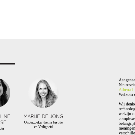
Aangenaa
Neuroscie
Athena In
Welkom o
Wij denk
technolog
welzijn o
LINE
MARIJE DE JONG
complexe
SE
Onderzoeker thema Justitie
belangrij
en Veiligheid
meningen
der
verschill