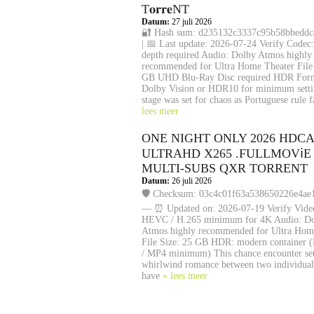
T𝐨𝐫𝐫𝐞NT
Datum:
27 juli 2026
🔐 Hash sum: d235132c3337c95b58bbedd
| 📅 Last update: 2026-07-24 Verify Codec:
depth required Audio: Dolby Atmos highly
recommended for Ultra Home Theater File 
GB UHD Blu-Ray Disc required HDR For
Dolby Vision or HDR10 for minimum setti
stage was set for chaos as Portuguese rule 
lees meer
ONE NIGHT ONLY 2026 HDC
ULTRAHD X265 .FULLMOV𝗂E
MULTI-SUBS QXR TORRENT
Datum:
26 juli 2026
🛡️ Checksum: 03c4c01f63a538650226e4ae
— ⏰ Updated on: 2026-07-19 Verify Vide
HEVC / H.265 minimum for 4K Audio: D
Atmos highly recommended for Ultra Hom
File Size: 25 GB HDR: modern container 
/ MP4 minimum) This chance encounter set
whirlwind romance between two individua
have
» lees meer