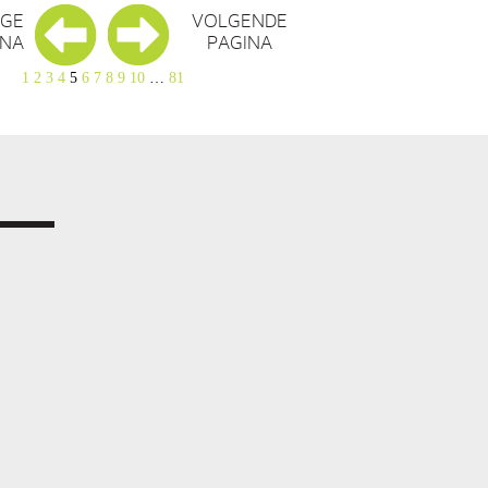
IGE
VOLGENDE
INA
PAGINA
1
2
3
4
5
6
7
8
9
10
…
81