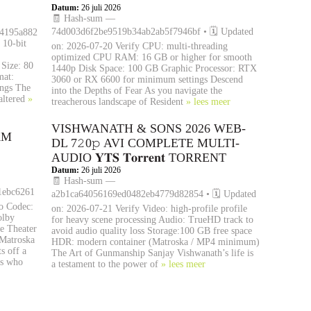
Datum:
26 juli 2026
🧾 Hash-sum —
74d003d6f2be9519b34ab2ab5f7946bf • 🗓 Updated
c4195a882
 10-bit
on: 2026-07-20 Verify CPU: multi-threading
optimized CPU RAM: 16 GB or higher for smooth
Size: 80
1440p Disk Space: 100 GB Graphic Processor: RTX
mat:
3060 or RX 6600 for minimum settings Descend
ngs The
into the Depths of Fear As you navigate the
faltered
»
treacherous landscape of Resident
» lees meer
VISHWANATH & SONS 2026 WEB-
AM
DL 7𝟸0𝚙 AVI COMPLETE MULTI-
AUDIO 𝐘𝐓𝐒 𝐓𝐨𝐫𝐫𝐞𝐧𝐭 TORRENT
Datum:
26 juli 2026
🧾 Hash-sum —
1ebc6261
a2b1ca64056169ed0482eb4779d82854 • 🗓 Updated
o Codec:
on: 2026-07-21 Verify Video: high-profile profile
olby
for heavy scene processing Audio: TrueHD track to
e Theater
avoid audio quality loss Storage:100 GB free space
(Matroska
HDR: modern container (Matroska / MP4 minimum)
s off a
The Art of Gunmanship Sanjay Vishwanath’s life is
ls who
a testament to the power of
» lees meer