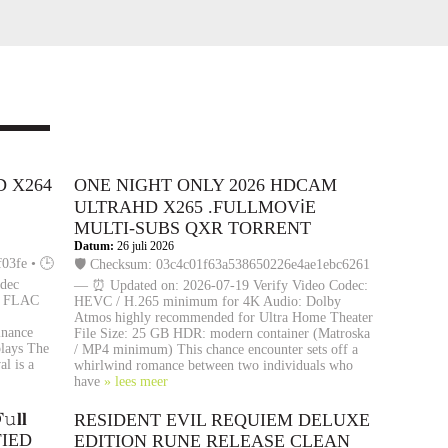
 X264
ONE NIGHT ONLY 2026 HDCAM
ULTRAHD X265 .FULLMOV𝗂E
MULTI-SUBS QXR TORRENT
Datum:
26 juli 2026
03fe • 🕒
🛡️ Checksum: 03c4c01f63a538650226e4ae1ebc6261
odec
— ⏰ Updated on: 2026-07-19 Verify Video Codec:
o: FLAC
HEVC / H.265 minimum for 4K Audio: Dolby
Atmos highly recommended for Ultra Home Theater
inance
File Size: 25 GB HDR: modern container (Matroska
lays The
/ MP4 minimum) This chance encounter sets off a
l is a
whirlwind romance between two individuals who
have
» lees meer
𝐥𝐥
RESIDENT EVIL REQUIEM DELUXE
FIED
EDITION RUNE RELEASE CLEAN