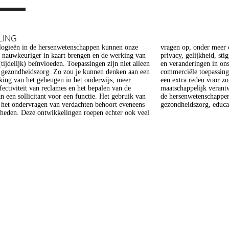
LING
ogieën in de hersenwetenschappen kunnen onze
er meer op het gebied van de ethiek (recht op
s nauwkeuriger in kaart brengen en de werking van
heid, stigmatisering), volksgezondheid (veiligheid)
tijdelijk) beïnvloeden. Toepassingen zijn niet alleen
gen in ons normen en waarden stelsel. De beoogde
e gezondheidszorg. Zo zou je kunnen denken aan een
epassing van een aantal van deze technologieën is
king van het geheugen in het onderwijs, meer
 voor zorg. Het doel van dit project is om een
ffectiviteit van reclames en het bepalen van de
 verantwoorde ontwikkeling van technologieën in
n een sollicitant voor een functie. Het gebruik van
enschappen te realiseren, met een focus op
j het ondervragen van verdachten behoort eveneens
gezondheidszorg, educat
kheden. Deze ontwikkelingen roepen echter ook veel