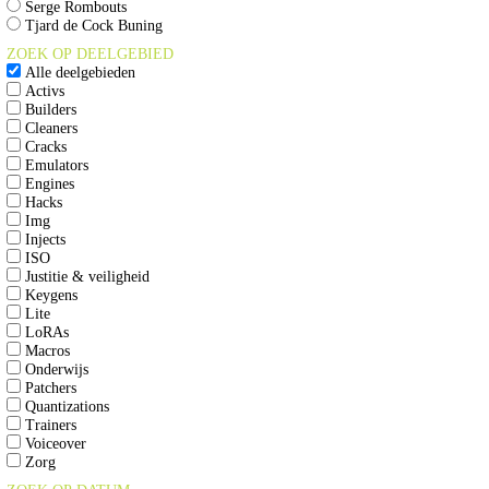
Serge Rombouts
Tjard de Cock Buning
ZOEK OP DEELGEBIED
Alle deelgebieden
Activs
Builders
Cleaners
Cracks
Emulators
Engines
Hacks
Img
Injects
ISO
Justitie & veiligheid
Keygens
Lite
LoRAs
Macros
Onderwijs
Patchers
Quantizations
Trainers
Voiceover
Zorg