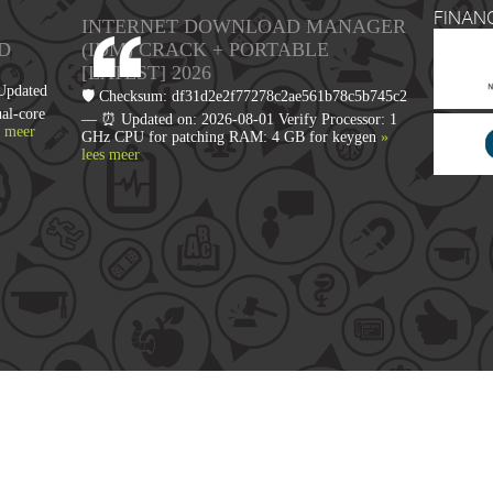
FINAN
INTERNET DOWNLOAD MANAGER
D
(IDM) CRACK + PORTABLE
[LATEST] 2026
Updated
🛡️ Checksum: df31d2e2f77278c2ae561b78c5b745c2
al-core
— ⏰ Updated on: 2026-08-01 Verify Processor: 1
s meer
GHz CPU for patching RAM: 4 GB for keygen
»
lees meer