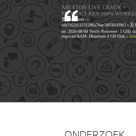
ABLETON LIVE CRACK +
PRODUCT KEY 100% WORKE
🧾 Hash-sum —
ceb310281f231286a7bae58058f439f2 • 🗓 
on: 2026-08-04 Verify Processor: 1 GHz du
required RAM: Minimum 4 GB Disk
» lee
ONDERZOEK