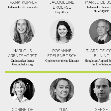
FRANK KUPPER
JACQUELINE
MARIJE DE J
BROERSE
Onderzoeker & Begeleider
Onderzoeker thema Ju
en Veiligheid
Projectleider
MARLOUS
ROSANNE
TJARD DE C
ARENTSHORST
EDELENBOSCH
BUNING
Onderzoeker thema
Onderzoeker thema Educatie
Hoogleraar Applied Et
Gezondheidszorg
the Life Science
CORINE DE
LYDIA
SERGE