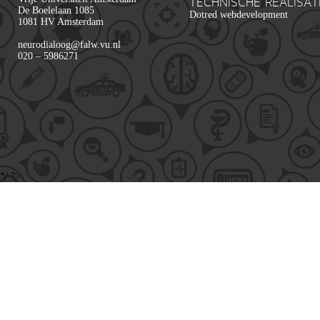
TECHNISCHE REALISAT
De Boelelaan 1085
Dotred webdevelopment
1081 HV Amsterdam
neurodialoog@falw.vu.nl
020 – 5986271
*/ ?>