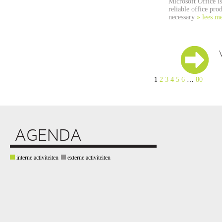
Microsoft Office is
reliable office prod
necessary
» lees m
1
2
3
4
5
6
…
80
AGENDA
interne activiteiten
externe activiteiten