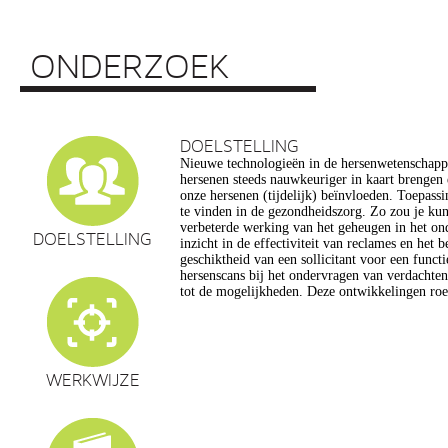
ONDERZOEK
DOELSTELLING
Nieuwe technologieën in de hersenwetenschap
vragen op, onder meer op het gebied van de e
hersenen steeds nauwkeuriger in kaart brengen
privacy, gelijkheid, stigmatisering), volksgezo
onze hersenen (tijdelijk) beïnvloeden. Toepassin
en veranderingen in ons normen en waarden s
te vinden in de gezondheidszorg. Zo zou je ku
commerciële toepassing van een aantal van de
verbeterde werking van het geheugen in het on
een extra reden voor zorg. Het doel van dit pro
DOELSTELLING
inzicht in de effectiviteit van reclames en het 
maatschappelijk verantwoorde ontwikkeling van te
geschiktheid van een sollicitant voor een funct
de hersenwetenschappen te realiseren, m
hersenscans bij het ondervragen van verdachte
tot de mogelijkheden. Deze ontwikkelingen roe
WERKWIJZE