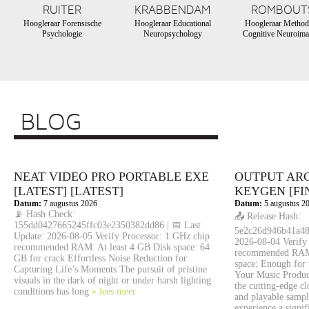
RUITER
KRABBENDAM
ROMBOUT
Hoogleraar Forensische
Hoogleraar Educational
Hoogleraar Method
Psychologie
Neuropsychology
Cognitive Neuroima
BLOG
NEAT VIDEO PRO PORTABLE EXE
OUTPUT AR
[LATEST] [LATEST]
KEYGEN [FI
Datum:
7 augustus 2026
Datum:
5 augustus 2
📡 Hash Check:
📤 Release Hash:
155dd0427665245ffc03e2350382dd86 | 📅 Last
5e2c26d946b41a48
Update: 2026-08-05 Verify Processor: 1 GHz chip
2026-08-04 Verify
recommended RAM: At least 4 GB Disk space: 64
recommended RAM
GB for crack Effortless Noise Reduction for
space: Enough for 
Capturing Life’s Moments The pursuit of pristine
Your Music Produc
visuals in the dark of night or under harsh lighting
the cutting-edge c
conditions has long
» lees meer
and playable sampl
experience a signi