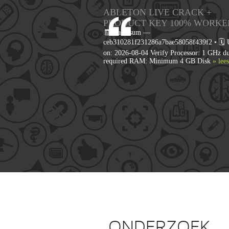
ABLETON LIVE CRACK +
PRODUCT KEY 100% WORKE
🧾 Hash-sum —
ceb310281f231286a7bae58058f439f2 • 🗓 
on: 2026-08-04 Verify Processor: 1 GHz du
required RAM: Minimum 4 GB Disk
» lee
ONDERZOEK