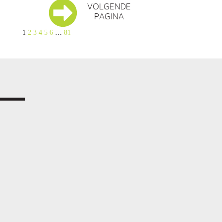
VOLGENDE
PAGINA
1
2
3
4
5
6
…
81