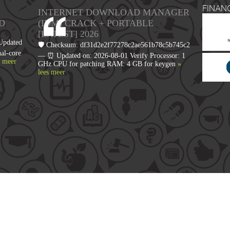
FINAN
INTERNET DOWNLOAD MANAGER
D
(IDM) CRACK + PORTABLE
[LATEST] 2026
Updated
🛡️ Checksum: df31d2e2f77278c2ae561b78c5b745c2
al-core
— ⏰ Updated on: 2026-08-01 Verify Processor: 1
s meer
GHz CPU for patching RAM: 4 GB for keygen
»
lees meer