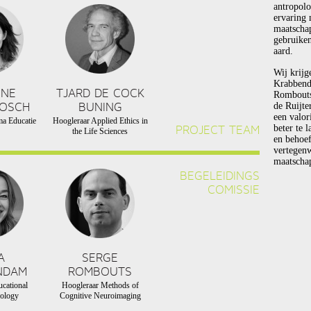
antropolo
ervaring 
maatscha
gebruiken
aard.
Wij krijg
Krabbend
NNE
TJARD DE COCK
Rombouts 
BOSCH
BUNING
de Ruijte
een valor
a Educatie
Hoogleraar Applied Ethics in
PROJECT TEAM
beter te 
the Life Sciences
en behoef
vertegen
maatschap
BEGELEIDINGS
COMISSIE
A
SERGE
NDAM
ROMBOUTS
cational
Hoogleraar Methods of
ology
Cognitive Neuroimaging