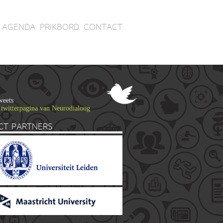
AGENDA
PRIKBORD
CONTACT
weets
 twitterpagina van Neurodialoog
CT PARTNERS