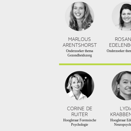
MARLOUS
ROSA
ARENTSHORST
EDELEN
Onderzoeker thema
Onderzoeker them
Gezondheidszorg
CORINE DE
LYDI
RUITER
KRABBE
Hoogleraar Forensische
Hoogleraar Edu
Psychologie
Neuropsych