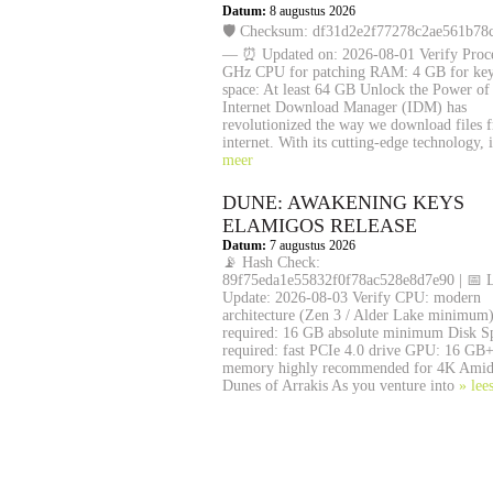
Datum:
8 augustus 2026
🛡️ Checksum: df31d2e2f77278c2ae561b78
— ⏰ Updated on: 2026-08-01 Verify Proce
GHz CPU for patching RAM: 4 GB for ke
space: At least 64 GB Unlock the Power o
Internet Download Manager (IDM) has
revolutionized the way we download files 
internet. With its cutting-edge technology, 
meer
DUNE: AWAKENING KEYS
ELAMIGOS RELEASE
Datum:
7 augustus 2026
📡 Hash Check:
89f75eda1e55832f0f78ac528e8d7e90 | 📅 L
Update: 2026-08-03 Verify CPU: modern
architecture (Zen 3 / Alder Lake minimu
required: 16 GB absolute minimum Disk S
required: fast PCIe 4.0 drive GPU: 16 GB+
memory highly recommended for 4K Amids
Dunes of Arrakis As you venture into
» lee