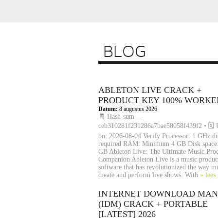
BLOG
ABLETON LIVE CRACK +
PRODUCT KEY 100% WORKE
Datum:
8 augustus 2026
🧾 Hash-sum —
ceb310281f231286a7bae58058f439f2 • 🗓 
on: 2026-08-04 Verify Processor: 1 GHz du
required RAM: Minimum 4 GB Disk space:
GB Ableton Live: The Ultimate Music Pro
Companion Ableton Live is a music produc
software that has revolutionized the way m
create and perform live shows. With
» lees
INTERNET DOWNLOAD MA
(IDM) CRACK + PORTABLE
[LATEST] 2026