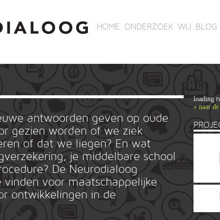
HOME
ONDERZOEK
WIJ
BLOG
loading t
» naar de
ieuwe antwoorden geven op oude
PROJE
r gezien worden of we ziek
ren of dat we liegen? En wat
rgverzekering, je middelbare school
ieprocedure? De Neurodialoog
 vinden voor maatschappelijke
or ontwikkelingen in de