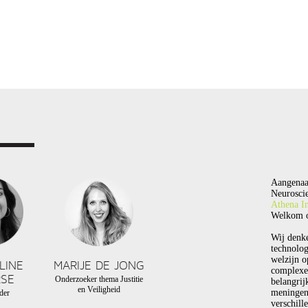
Aangenaa
Neuroscie
Athena In
Welkom o
Wij denk
technolog
welzijn o
LINE
MARIJE DE JONG
complexe
SE
Onderzoeker thema Justitie
belangrij
en Veiligheid
meningen
der
verschill