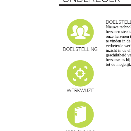
DOELSTEL
Nieuwe technol
vragen op, ond
hersenen steed
privacy, gelijk
onze hersenen (
en veranderin
te vinden in d
commerciële to
verbeterde wer
een extra reden
DOELSTELLING
inzicht in de e
maatschappelijk
geschiktheid va
de hersenwet
hersenscans bi
tot de mogelij
WERKWIJZE