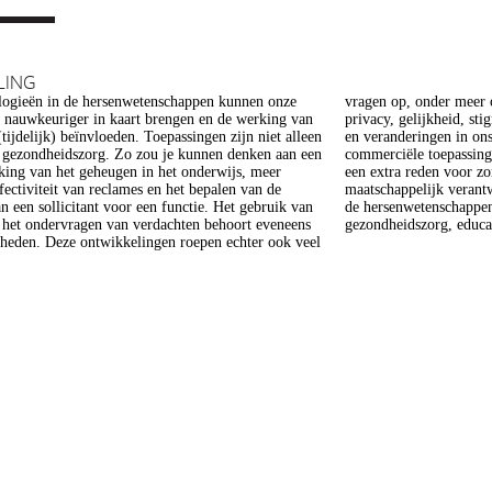
LING
ogieën in de hersenwetenschappen kunnen onze
er meer op het gebied van de ethiek (recht op
s nauwkeuriger in kaart brengen en de werking van
heid, stigmatisering), volksgezondheid (veiligheid)
tijdelijk) beïnvloeden. Toepassingen zijn niet alleen
gen in ons normen en waarden stelsel. De beoogde
e gezondheidszorg. Zo zou je kunnen denken aan een
epassing van een aantal van deze technologieën is
king van het geheugen in het onderwijs, meer
 voor zorg. Het doel van dit project is om een
ffectiviteit van reclames en het bepalen van de
 verantwoorde ontwikkeling van technologieën in
n een sollicitant voor een functie. Het gebruik van
enschappen te realiseren, met een focus op
j het ondervragen van verdachten behoort eveneens
gezondheidszorg, educat
kheden. Deze ontwikkelingen roepen echter ook veel