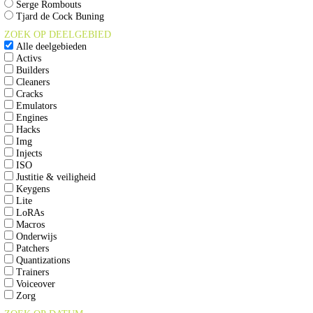
Serge Rombouts
Tjard de Cock Buning
ZOEK OP DEELGEBIED
Alle deelgebieden
Activs
Builders
Cleaners
Cracks
Emulators
Engines
Hacks
Img
Injects
ISO
Justitie & veiligheid
Keygens
Lite
LoRAs
Macros
Onderwijs
Patchers
Quantizations
Trainers
Voiceover
Zorg