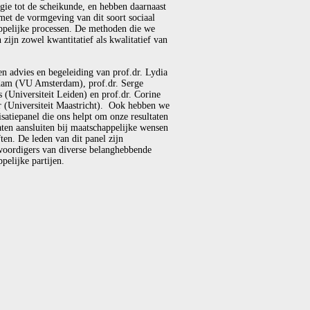
gie tot de scheikunde, en hebben daarnaast
met de vormgeving van dit soort sociaal
ppelijke processen. De methoden die we
 zijn zowel kwantitatief als kwalitatief van
en advies en begeleiding van prof.dr. Lydia
am (VU Amsterdam), prof.dr. Serge
(Universiteit Leiden) en prof.dr. Corine
r (Universiteit Maastricht). Ook hebben we
isatiepanel die ons helpt om onze resultaten
laten aansluiten bij maatschappelijke wensen
ten. De leden van dit panel zijn
woordigers van diverse belanghebbende
pelijke partijen.