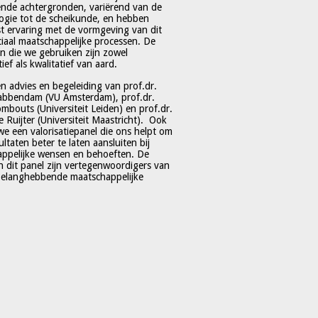
lende achtergronden, variërend van de
ogie tot de scheikunde, en hebben
t ervaring met de vormgeving van dit
ciaal maatschappelijke processen. De
 die we gebruiken zijn zowel
ief als kwalitatief van aard.
en advies en begeleiding van prof.dr.
abbendam (VU Amsterdam), prof.dr.
mbouts (Universiteit Leiden) en prof.dr.
e Ruijter (Universiteit Maastricht). Ook
e een valorisatiepanel die ons helpt om
ltaten beter te laten aansluiten bij
ppelijke wensen en behoeften. De
n dit panel zijn vertegenwoordigers van
belanghebbende maatschappelijke