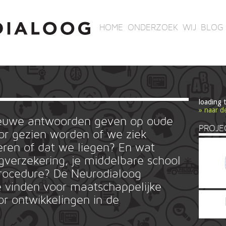
HOME
ONDERZOEK
WIJ
BLOG
loading 
» naar d
ieuwe antwoorden geven op oude
PROJE
r gezien worden of we ziek
ren of dat we liegen? En wat
rgverzekering, je middelbare school
ieprocedure? De Neurodialoog
 vinden voor maatschappelijke
or ontwikkelingen in de