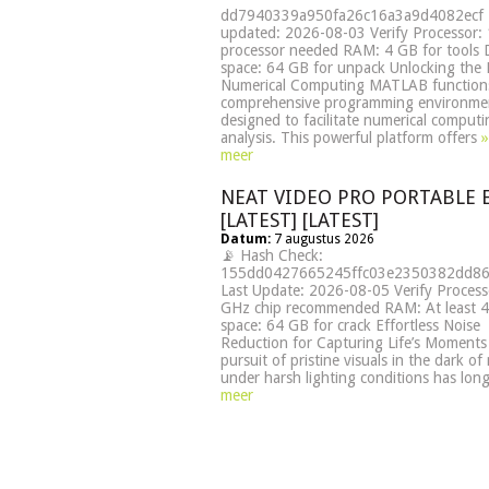
dd7940339a950fa26c16a3a9d4082ecf •
updated: 2026-08-03 Verify Processor:
processor needed RAM: 4 GB for tools 
space: 64 GB for unpack Unlocking the
Numerical Computing MATLAB functions
comprehensive programming environme
designed to facilitate numerical comput
analysis. This powerful platform offers
»
meer
NEAT VIDEO PRO PORTABLE 
[LATEST] [LATEST]
Datum:
7 augustus 2026
📡 Hash Check:
155dd0427665245ffc03e2350382dd86
Last Update: 2026-08-05 Verify Process
GHz chip recommended RAM: At least 4
space: 64 GB for crack Effortless Noise
Reduction for Capturing Life’s Moment
pursuit of pristine visuals in the dark of
under harsh lighting conditions has lon
meer