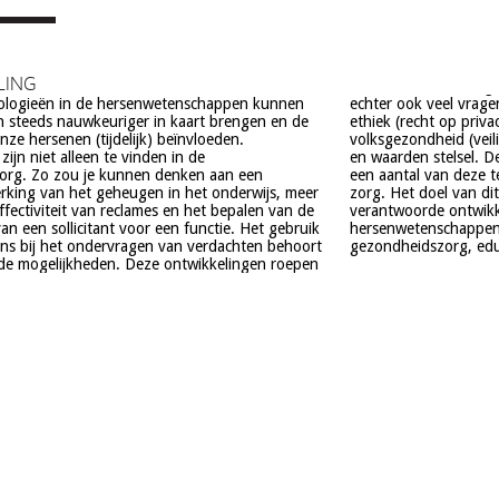
LING
ologieën in de hersenwetenschappen kunnen
el vragen op, onder meer op het gebied van de
 steeds nauwkeuriger in kaart brengen en de
t op privacy, gelijkheid, stigmatisering),
ze hersenen (tijdelijk) beïnvloeden.
(veiligheid) en veranderingen in ons normen
ijn niet alleen te vinden in de
. De beoogde commerciële toepassing van
org. Zo zou je kunnen denken aan een
deze technologieën is een extra reden voor
rking van het geheugen in het onderwijs, meer
el van dit project is om een maatschappelijk
effectiviteit van reclames en het bepalen van de
e ontwikkeling van technologieën in de
an een sollicitant voor een functie. Het gebruik
schappen te realiseren, met een focus op
ns bij het ondervragen van verdachten behoort
gezondheidszorg, educa
de mogelijkheden. Deze ontwikkelingen roepen