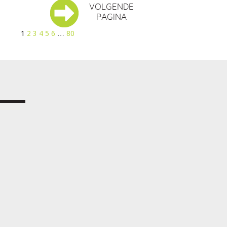
VOLGENDE
PAGINA
1
2
3
4
5
6
…
80