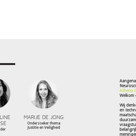
Aangenaa
Neurosci
Athena I
Welkom 
Wij denk
en techn
maatschap
LINE
MARIJE DE JONG
duurzame
SE
Onderzoeker thema
vraagstu
Justitie en Veiligheid
belangri
ider
meningen