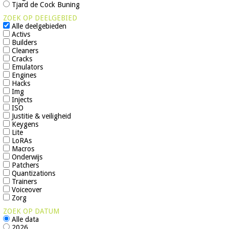
Tjard de Cock Buning
ZOEK OP DEELGEBIED
Alle deelgebieden
Activs
Builders
Cleaners
Cracks
Emulators
Engines
Hacks
Img
Injects
ISO
Justitie & veiligheid
Keygens
Lite
LoRAs
Macros
Onderwijs
Patchers
Quantizations
Trainers
Voiceover
Zorg
ZOEK OP DATUM
Alle data
2026