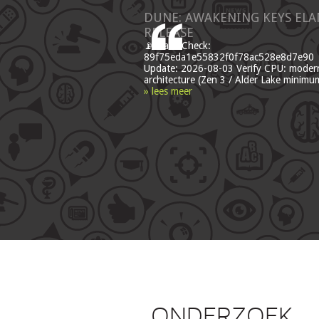
DUNE: AWAKENING KEYS EL
RELEASE
📡 Hash Check:
89f75eda1e55832f0f78ac528e8d7e90 |
Update: 2026-08-03 Verify CPU: moder
architecture (Zen 3 / Alder Lake minim
» lees meer
ONDERZOEK