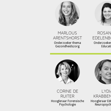
MARLOUS
ROSA
ARENTSHORST
EDELEN
Onderzoeker thema
Onderzoeke
Gezondheidszorg
Educat
CORINE DE
LYDI
RUITER
KRABBE
Hoogleraar Forensische
Hoogleraar Ed
Psychologie
Neuropsyc