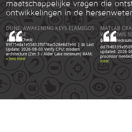
maatschappelijke vragen die onts
ontwikkelingen in de hersenwete
DUNE: AWAKENING KEYS ELAMIGOS
MATLAB CRA
RELEASE
WINDOWS 1
📡 Hash Check:
🔒 Hash checksum
89f75eda1e55832f0f78ac528e8d7e90 | 📅 Last
dd7940339a950fa
Update: 2026-08-03 Verify CPU: modern
updated: 2026-08
architecture (Zen 3 / Alder Lake minimum) RAM:
processor needed
» lees meer
meer