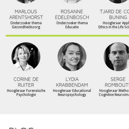
MARLOUS
ROSANNE
TJARD DE C
ARENTSHORST
EDELENBOSCH
BUNING
Onderzoeker thema
Onderzoeker thema
Hoogleraar Appl
Gezondheidszorg
Educatie
Ethics in the Life S
CORINE DE
LYDIA
SERGE
RUITER
KRABBENDAM
ROMBOUT
Hoogleraar Forensische
Hoogleraar Educational
Hoogleraar Metho
Psychologie
Neuropsychology
Cognitive Neuroim