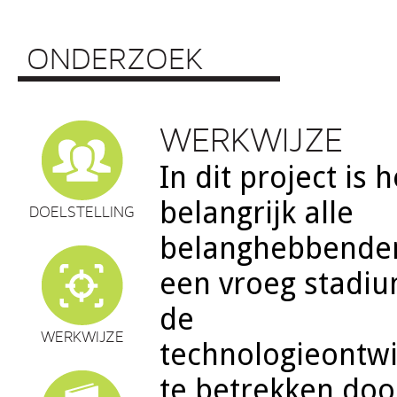
ONDERZOEK
WERKWIJZE
In dit project is h
breder gedrag
belangrijk alle
DOELSTELLING
belanghebbenden
een vroeg stadi
de
WERKWIJZE
technologieontwi
te betrekken doo