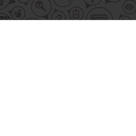
*/ ?>