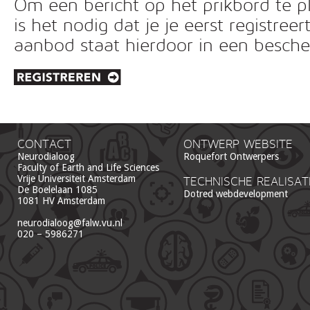
Om een bericht op het prikbord te pl
is het nodig dat je je eerst registreer
aanbod staat hierdoor in een besc
CONTACT
ONTWERP WEBSITE
Neurodialoog
Roquefort Ontwerpers
Faculty of Earth and Life Sciences
Vrije Universiteit Amsterdam
TECHNISCHE REALISAT
De Boelelaan 1085
Dotred webdevelopment
1081 HV Amsterdam
neurodialoog@falw.vu.nl
020 – 5986271