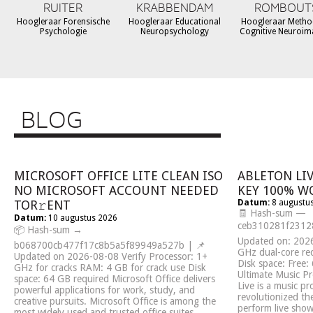
RUITER
KRABBENDAM
ROMBOUT
Hoogleraar Forensische
Hoogleraar Educational
Hoogleraar Metho
Psychologie
Neuropsychology
Cognitive Neuroim
BLOG
MICROSOFT OFFICE LITE CLEAN ISO
ABLETON LI
NO MICROSOFT ACCOUNT NEEDED
KEY 100% W
TOR𝚛ENT
Datum:
8 augustu
🧾 Hash-sum —
Datum:
10 augustus 2026
ceb310281f23128
📦 Hash-sum →
Updated on: 2026
b068700cb477f17c8b5a5f89949a527b | 📌
GHz dual-core r
Updated on 2026-08-08 Verify Processor: 1+
Disk space: Free:
GHz for cracks RAM: 4 GB for crack use Disk
Ultimate Music P
space: 64 GB required Microsoft Office delivers
Live is a music p
powerful applications for work, study, and
revolutionized th
creative pursuits. Microsoft Office is among the
perform live sho
most widely used and trusted office suites