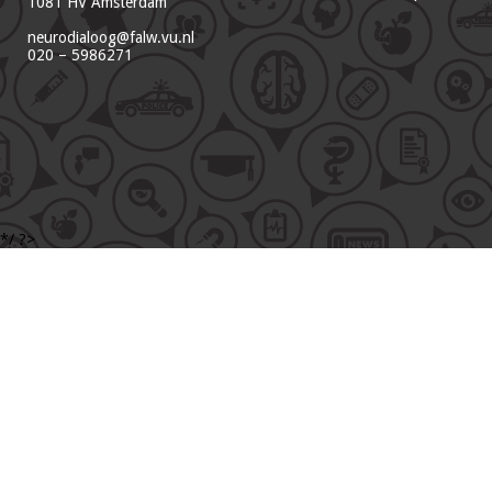
1081 HV Amsterdam
neurodialoog@falw.vu.nl
020 – 5986271
*/ ?>