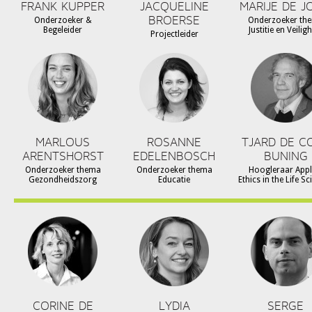
FRANK KUPPER
JACQUELINE
MARIJE DE J
BROERSE
Onderzoeker &
Onderzoeker th
Begeleider
Justitie en Veilig
Projectleider
MARLOUS
ROSANNE
TJARD DE C
ARENTSHORST
EDELENBOSCH
BUNING
Onderzoeker thema
Onderzoeker thema
Hoogleraar Appl
Gezondheidszorg
Educatie
Ethics in the Life S
CORINE DE
LYDIA
SERGE