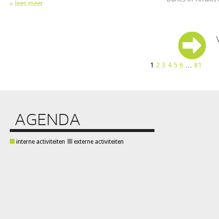
» lees meer
1
2
3
4
5
6
…
81
AGENDA
interne activiteiten
externe activiteiten