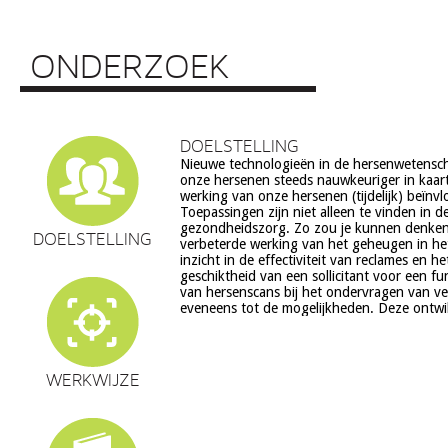
ONDERZOEK
DOELSTELLING
Nieuwe technologieën in de hersenwetens
echter ook veel vragen op, onder meer op he
onze hersenen steeds nauwkeuriger in kaar
ethiek (recht op privacy, gelijkheid, s
werking van onze hersenen (tijdelijk) beïnv
volksgezondheid (veiligheid) en veranderingen in on
Toepassingen zijn niet alleen te vinden in d
en waarden stelsel. De beoogde commerciële toepassing va
gezondheidszorg. Zo zou je kunnen denke
een aantal van deze technologieën is een extra 
DOELSTELLING
verbeterde werking van het geheugen in he
zorg. Het doel van dit project is om een
inzicht in de effectiviteit van reclames en h
verantwoorde ontwikkeling van techn
geschiktheid van een sollicitant voor een fu
hersenwetenschappen te realiseren, m
van hersenscans bij het ondervragen van v
eveneens tot de mogelijkheden. Deze ontwi
WERKWIJZE