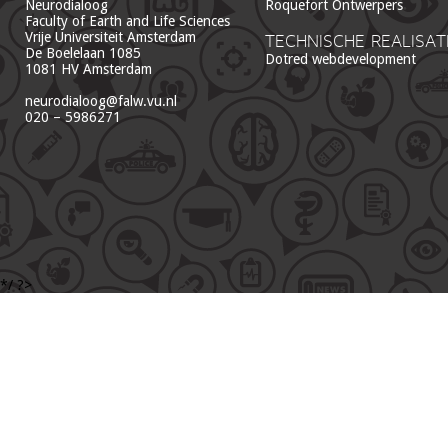
Neurodialoog
Roquefort Ontwerpers
Faculty of Earth and Life Sciences
Vrije Universiteit Amsterdam
TECHNISCHE REALISAT
De Boelelaan 1085
Dotred webdevelopment
1081 HV Amsterdam
neurodialoog@falw.vu.nl
020 – 5986271
*/ ?>