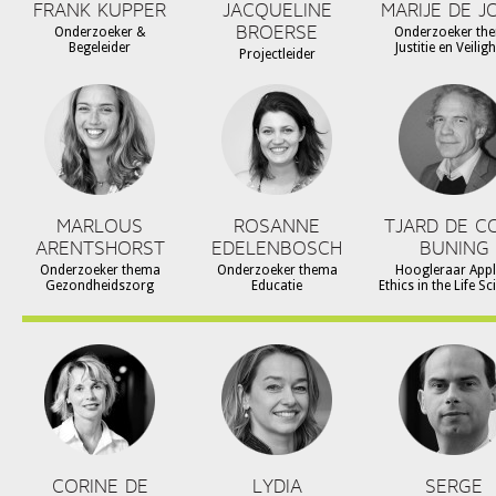
FRANK KUPPER
JACQUELINE
MARIJE DE J
BROERSE
Onderzoeker &
Onderzoeker th
Begeleider
Justitie en Veilig
Projectleider
MARLOUS
ROSANNE
TJARD DE C
ARENTSHORST
EDELENBOSCH
BUNING
Onderzoeker thema
Onderzoeker thema
Hoogleraar Appl
Gezondheidszorg
Educatie
Ethics in the Life S
CORINE DE
LYDIA
SERGE