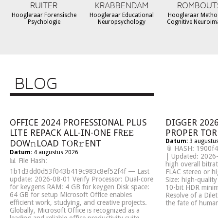
RUITER
KRABBENDAM
ROMBOUT
Hoogleraar Forensische
Hoogleraar Educational
Hoogleraar Metho
Psychologie
Neuropsychology
Cognitive Neuroim
BLOG
OFFICE 2024 PROFESSIONAL PLUS
DIGGER 202
LITE REPACK ALL-IN-ONE FRЕЕ
PROPER TOR
Datum:
3 augustu
DOW𝚗LOAD TОR𝚛ENT
📎 HASH: 1900f
Datum:
4 augustus 2026
| Updated: 2026-0
📊 File Hash:
high overall bitr
1b1d3dd0d53f043b419c983c8ef52f4f — Last
FLAC stereo or hi
update: 2026-08-01 Verify Processor: Dual-core
Size: high-quali
for keygens RAM: 4 GB for keygen Disk space:
10-bit HDR mini
64 GB for setup Microsoft Office enables
Resolve of a Dilet
efficient work, studying, and creative projects.
the fate of huma
Globally, Microsoft Office is recognized as a