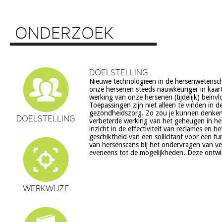
ONDERZOEK
DOELSTELLING
Nieuwe technologieën in de hersenwetens
echter ook veel vragen op, onder meer op he
onze hersenen steeds nauwkeuriger in kaar
ethiek (recht op privacy, gelijkheid, s
werking van onze hersenen (tijdelijk) beïnv
volksgezondheid (veiligheid) en veranderingen in on
Toepassingen zijn niet alleen te vinden in d
en waarden stelsel. De beoogde commerciële toepassing va
gezondheidszorg. Zo zou je kunnen denke
een aantal van deze technologieën is een extra 
DOELSTELLING
verbeterde werking van het geheugen in he
zorg. Het doel van dit project is om een
inzicht in de effectiviteit van reclames en h
verantwoorde ontwikkeling van techn
geschiktheid van een sollicitant voor een fu
hersenwetenschappen te realiseren, m
van hersenscans bij het ondervragen van v
eveneens tot de mogelijkheden. Deze ontwi
WERKWIJZE