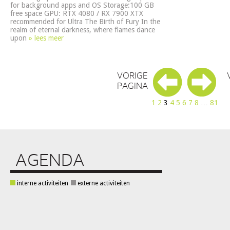
for background apps and OS Storage:100 GB
free space GPU: RTX 4080 / RX 7900 XTX
recommended for Ultra The Birth of Fury In the
realm of eternal darkness, where flames dance
upon
» lees meer
VORIGE
PAGINA
1
2
3
4
5
6
7
8
…
81
AGENDA
interne activiteiten
externe activiteiten