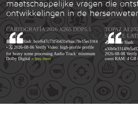
maatschappelijke vragen die onts
ontwikkelingen in de hersenwete
CARTOGRAFÍA 2026 X265 DDP5.1
TOPAZ AI 2
720P
STABLE LATE
📘 Build Hash: bcef647c73f50431e9aac78e15ec19f4
📤 Release Hash:
• 🗓 2026-08-06 Verify Video: high-profile profile
a30b0e33149b5aff2
for heavy scene processing Audio Track: minimum
2026-08-08 Verify 
Dolby Digital
» lees meer
cores RAM: 4 GB 