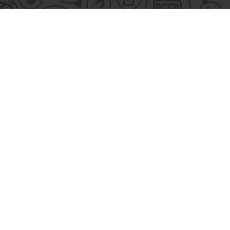
*/ ?>