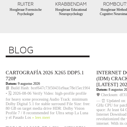
RUITER
KRABBENDAM
ROMBOUT
Hoogleraar Forensische
Hoogleraar Educational
Hoogleraar Method
Psychologie
Neuropsychology
Cognitive Neuroima
BLOG
CARTOGRAFÍA 2026 X265 DDP5.1
INTERNET 
720P
(IDM) CRAC
Datum:
9 augustus 2026
[LATEST] 20
📘 Build Hash: bcef647c73f50431e9aac78e15ec19f4
Datum:
8 augustus 2
• 🗓 2026-08-06 Verify Video: high-profile profile
🛡️ Checksum: df
for heavy scene processing Audio Track: minimum
— ⏰ Updated on: 2
Dolby Digital 5.1 for stable surround File Size: free:
GHz CPU for patc
80 GB on target media drive HDR: Dolby Vision
space: At least 6
Profile 7 / 8 recommended for Ultra setup La Luna
Internet Download
y el Pasado Los
» lees meer
revolutionized the
internet. With its 