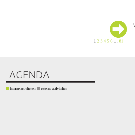
1
2
3
4
5
6
…
81
AGENDA
interne activiteiten
externe activiteiten