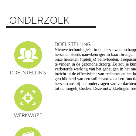
ONDERZOEK
DOELSTELLING
Nieuwe technologieën in de hersenwetenschap
vragen op, onder meer op het gebied van de e
hersenen steeds nauwkeuriger in kaart brengen
privacy, gelijkheid, stigmatisering), volksgezo
onze hersenen (tijdelijk) beïnvloeden. Toepassin
en veranderingen in ons normen en waarden s
te vinden in de gezondheidszorg. Zo zou je ku
commerciële toepassing van een aantal van de
verbeterde werking van het geheugen in het on
een extra reden voor zorg. Het doel van dit pro
DOELSTELLING
inzicht in de effectiviteit van reclames en het 
maatschappelijk verantwoorde ontwikkeling van te
geschiktheid van een sollicitant voor een funct
de hersenwetenschappen te realiseren, m
hersenscans bij het ondervragen van verdachte
tot de mogelijkheden. Deze ontwikkelingen roe
WERKWIJZE