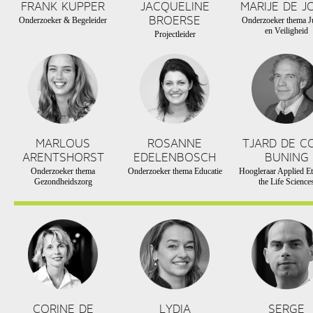
FRANK KUPPER
JACQUELINE
MARIJE DE J
BROERSE
Onderzoeker & Begeleider
Onderzoeker thema Ju
en Veiligheid
Projectleider
MARLOUS
ROSANNE
TJARD DE C
ARENTSHORST
EDELENBOSCH
BUNING
Onderzoeker thema
Onderzoeker thema Educatie
Hoogleraar Applied Et
Gezondheidszorg
the Life Science
CORINE DE
LYDIA
SERGE