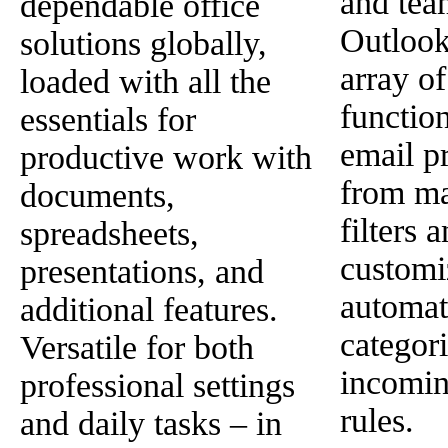
and tea
dependable office
Outlook
solutions globally,
array of
loaded with all the
function
essentials for
email p
productive work with
from ma
documents,
filters 
spreadsheets,
customi
presentations, and
automati
additional features.
categor
Versatile for both
incomi
professional settings
rules.
and daily tasks – in