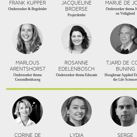
FRANK KUPPER
JACQUELINE
MARIJE DE J
BROERSE
Onderzoeker & Begeleider
Onderzoeker thema Ju
en Veiligheid
Projectleider
MARLOUS
ROSANNE
TJARD DE C
ARENTSHORST
EDELENBOSCH
BUNING
Onderzoeker thema
Onderzoeker thema Educatie
Hoogleraar Applied Et
Gezondheidszorg
the Life Science
CORINE DE
LYDIA
SERGE