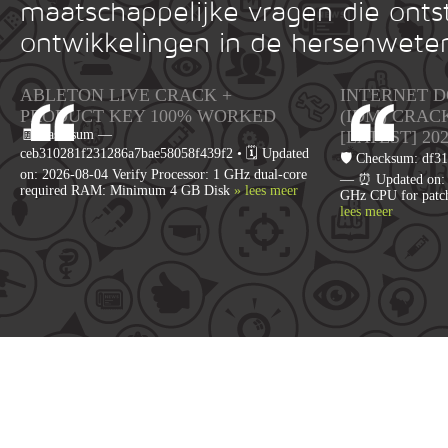
maatschappelijke vragen die onts
ontwikkelingen in de hersenwete
ABLETON LIVE CRACK +
INTERNET 
PRODUCT KEY 100% WORKED
(IDM) CRAC
🧾 Hash-sum —
[LATEST] 20
ceb310281f231286a7bae58058f439f2 • 🗓 Updated
🛡️ Checksum: df
on: 2026-08-04 Verify Processor: 1 GHz dual-core
— ⏰ Updated on: 2
required RAM: Minimum 4 GB Disk
» lees meer
GHz CPU for patc
lees meer