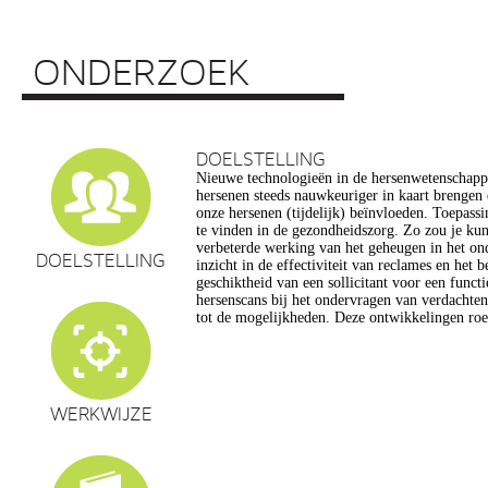
ONDERZOEK
DOELSTELLING
Nieuwe technologieën in de hersenwetenschap
vragen op, onder meer op het gebied van de e
hersenen steeds nauwkeuriger in kaart brengen
privacy, gelijkheid, stigmatisering), volksgezo
onze hersenen (tijdelijk) beïnvloeden. Toepassin
en veranderingen in ons normen en waarden s
te vinden in de gezondheidszorg. Zo zou je ku
commerciële toepassing van een aantal van de
verbeterde werking van het geheugen in het on
een extra reden voor zorg. Het doel van dit pro
DOELSTELLING
inzicht in de effectiviteit van reclames en het 
maatschappelijk verantwoorde ontwikkeling van te
geschiktheid van een sollicitant voor een funct
de hersenwetenschappen te realiseren, m
hersenscans bij het ondervragen van verdachte
tot de mogelijkheden. Deze ontwikkelingen roe
WERKWIJZE