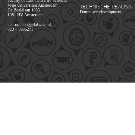
Faculty of Earth and Life Sciences
Vrije Universiteit Amsterdam
TECHNISCHE REALISAT
De Boelelaan 1085
Dotred webdevelopment
1081 HV Amsterdam
neurodialoog@falw.vu.nl
020 – 5986271
*/ ?>