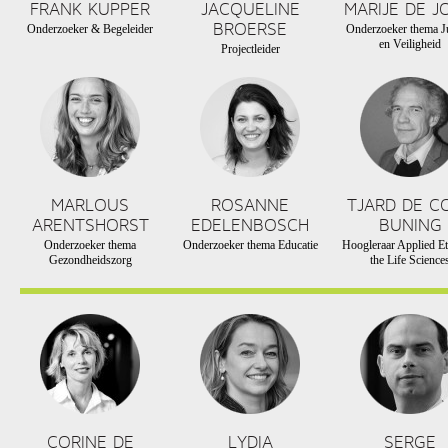
FRANK KUPPER
JACQUELINE
MARIJE DE J
BROERSE
Onderzoeker & Begeleider
Onderzoeker thema Ju
en Veiligheid
Projectleider
MARLOUS
ROSANNE
TJARD DE C
ARENTSHORST
EDELENBOSCH
BUNING
Onderzoeker thema
Onderzoeker thema Educatie
Hoogleraar Applied Et
Gezondheidszorg
the Life Science
CORINE DE
LYDIA
SERGE