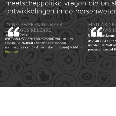
maatschappelijke vragen die onts
ontwikkelingen in de hersenwete
DUNE: AWAKENING KEYS
MATLAB CR
ELAMIGOS RELEASE
WINDOWS 1
📡 Hash Check:
🔒 Hash checksum:
89f75eda1e55832f0f78ac528e8d7e90 | 📅 Last
dd7940339a950fa2
Update: 2026-08-03 Verify CPU: modern
updated: 2026-08-
architecture (Zen 3 / Alder Lake minimum) RAM:
»
processor needed 
lees meer