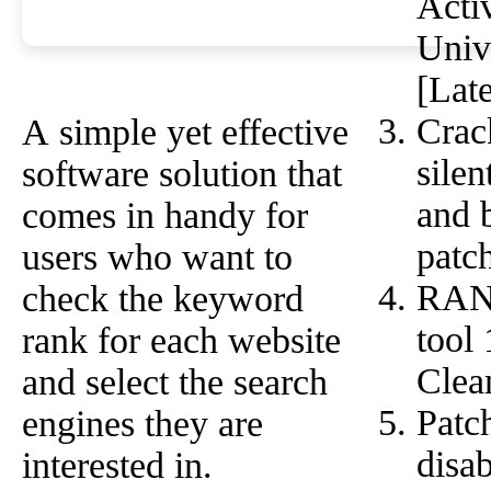
Acti
Univ
[Lat
Crack
A simple yet effective
silen
software solution that
and 
comes in handy for
patc
users who want to
RANK
check the keyword
tool
rank for each website
Clea
and select the search
Patch
engines they are
disa
interested in.