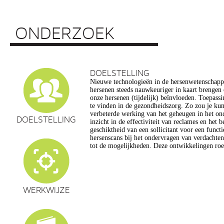
ONDERZOEK
DOELSTELLING
Nieuwe technologieën in de hersenwetenschap
vragen op, onder meer op het gebied van de e
hersenen steeds nauwkeuriger in kaart brengen
privacy, gelijkheid, stigmatisering), volksgezo
onze hersenen (tijdelijk) beïnvloeden. Toepassin
en veranderingen in ons normen en waarden s
te vinden in de gezondheidszorg. Zo zou je ku
commerciële toepassing van een aantal van de
verbeterde werking van het geheugen in het on
een extra reden voor zorg. Het doel van dit pro
DOELSTELLING
inzicht in de effectiviteit van reclames en het 
maatschappelijk verantwoorde ontwikkeling van te
geschiktheid van een sollicitant voor een funct
de hersenwetenschappen te realiseren, m
hersenscans bij het ondervragen van verdachte
tot de mogelijkheden. Deze ontwikkelingen roe
WERKWIJZE