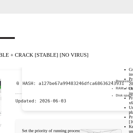
LE + CRACK [STABLE] [NO VIRUS]
Cr
in
Pr
Processor:
📎 HASH: a127be67a99483246dfca68636243931
2
RAM:
4 GB 
On
in
Disk space
Pr
Updated:
2026-06-03
x6
Un
pl
Pr
[
Ke
Set the priority of running processes, monitor RAM
un