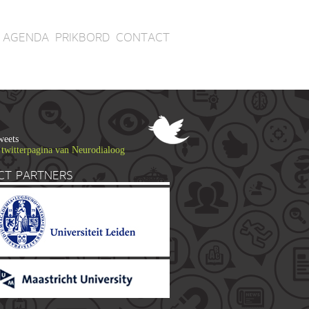
AGENDA
PRIKBORD
CONTACT
weets
 twitterpagina van Neurodialoog
CT PARTNERS