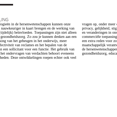
LING
ogieën in de hersenwetenschappen kunnen onze
er meer op het gebied van de ethiek (recht op
s nauwkeuriger in kaart brengen en de werking van
heid, stigmatisering), volksgezondheid (veiligheid)
tijdelijk) beïnvloeden. Toepassingen zijn niet alleen
gen in ons normen en waarden stelsel. De beoogde
e gezondheidszorg. Zo zou je kunnen denken aan een
epassing van een aantal van deze technologieën is
king van het geheugen in het onderwijs, meer
 voor zorg. Het doel van dit project is om een
ffectiviteit van reclames en het bepalen van de
 verantwoorde ontwikkeling van technologieën in
n een sollicitant voor een functie. Het gebruik van
enschappen te realiseren, met een focus op
j het ondervragen van verdachten behoort eveneens
gezondheidszorg, educat
kheden. Deze ontwikkelingen roepen echter ook veel