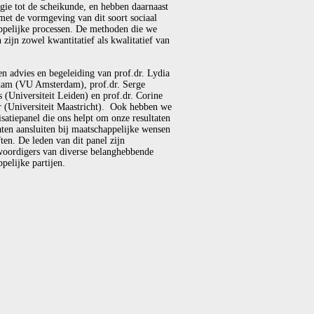
gie tot de scheikunde, en hebben daarnaast
met de vormgeving van dit soort sociaal
ppelijke processen. De methoden die we
 zijn zowel kwantitatief als kwalitatief van
en advies en begeleiding van prof.dr. Lydia
am (VU Amsterdam), prof.dr. Serge
(Universiteit Leiden) en prof.dr. Corine
r (Universiteit Maastricht). Ook hebben we
isatiepanel die ons helpt om onze resultaten
laten aansluiten bij maatschappelijke wensen
ten. De leden van dit panel zijn
woordigers van diverse belanghebbende
pelijke partijen.