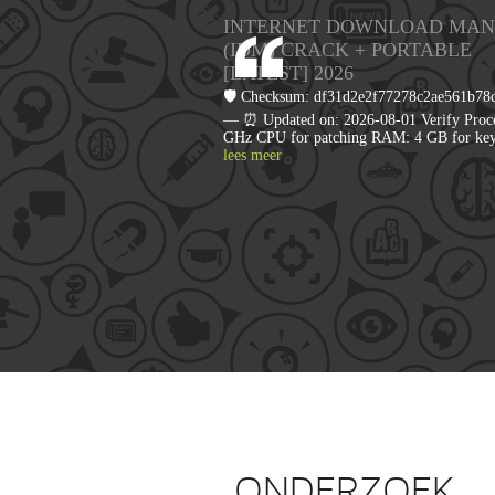
INTERNET DOWNLOAD MA
(IDM) CRACK + PORTABLE
[LATEST] 2026
🛡️ Checksum: df31d2e2f77278c2ae561b78
— ⏰ Updated on: 2026-08-01 Verify Proce
GHz CPU for patching RAM: 4 GB for ke
lees meer
ONDERZOEK