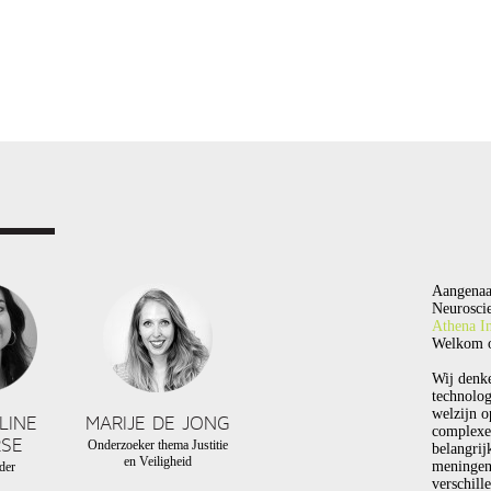
Aangenaa
Neuroscie
Athena In
Welkom o
Wij denk
technolog
welzijn o
LINE
MARIJE DE JONG
complexe
SE
Onderzoeker thema Justitie
belangrij
en Veiligheid
meningen
der
verschill