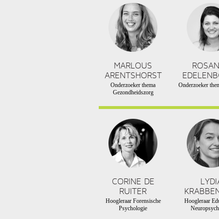
MARLOUS
ROSA
ARENTSHORST
EDELEN
Onderzoeker thema
Onderzoeker them
Gezondheidszorg
CORINE DE
LYDI
RUITER
KRABBE
Hoogleraar Forensische
Hoogleraar Edu
Psychologie
Neuropsych