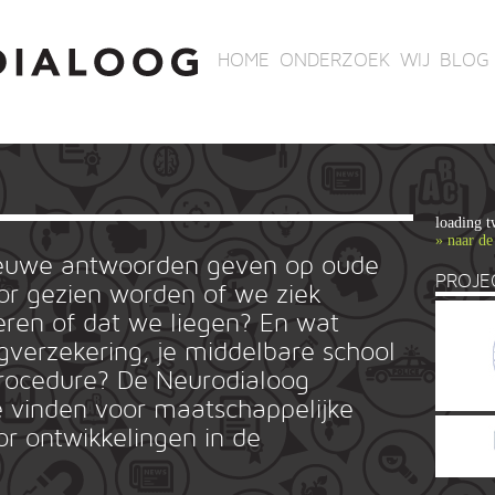
HOME
ONDERZOEK
WIJ
BLOG
loading t
» naar de
ieuwe antwoorden geven op oude
PROJE
r gezien worden of we ziek
ren of dat we liegen? En wat
rgverzekering, je middelbare school
ieprocedure? De Neurodialoog
 vinden voor maatschappelijke
or ontwikkelingen in de