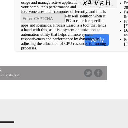
usage and manage active applications to improve
Pr
your computer’s performance and responsiveness.
20
Everyone uses their computer differently, and this is
Pa
why there is not an one-size-fits-all solution when it
li
comes to customizing your PC to cater for specific
Pr
apps and scenarios. Process Lasso is a tool that lends
[F
a hand with this, as it is a system optimization and
Do
automation utility that helps enhance system
an
Verify
responsiveness and performance by dynamically
Pr
adjusting the allocation of CPU resources to running
[F
processes.
G
 en Veiligheid