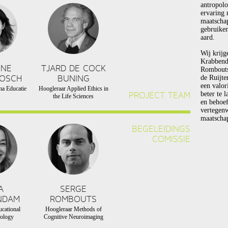
antropolo
ervaring 
maatscha
gebruiken
aard.
Wij krijg
Krabbend
NNE
TJARD DE COCK
Rombouts 
BOSCH
BUNING
de Ruijte
een valor
a Educatie
Hoogleraar Applied Ethics in
PROJECT TEAM
beter te 
the Life Sciences
en behoef
vertegen
maatschap
BEGELEIDINGS
COMISSIE
A
SERGE
NDAM
ROMBOUTS
cational
Hoogleraar Methods of
ology
Cognitive Neuroimaging