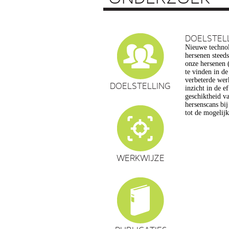
DOELSTEL
Nieuwe technol
vragen op, ond
hersenen steed
privacy, gelijk
onze hersenen (
en veranderin
te vinden in d
commerciële to
verbeterde wer
een extra reden
DOELSTELLING
inzicht in de e
maatschappelijk
geschiktheid va
de hersenwet
hersenscans bi
tot de mogelij
WERKWIJZE