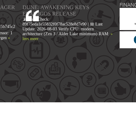
FINAN
NAGER
DUNE: AWAKENING KEYS
ELAMIGOS RELEASE
📡 Hash Check:
89f75eda1e55832f0f78ac528e8d7e90 | 📅 Last
c5b745c2
Update: 2026-08-03 Verify CPU: modern
ssor: 1
architecture (Zen 3 / Alder Lake minimum) RAM:
»
ygen
»
lees meer