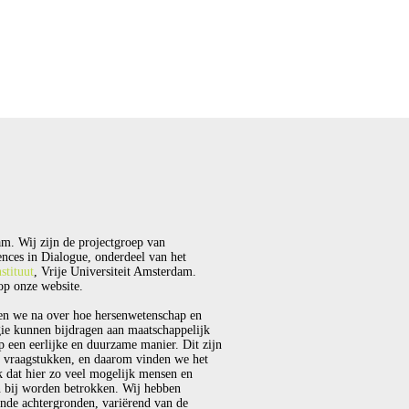
m. Wij zijn de projectgroep van
nces in Dialogue, onderdeel van het
stituut
, Vrije Universiteit Amsterdam.
p onze website.
en we na over hoe hersenwetenschap en
ie kunnen bijdragen aan maatschappelijk
p een eerlijke en duurzame manier. Dit zijn
 vraagstukken, en daarom vinden we het
k dat hier zo veel mogelijk mensen en
 bij worden betrokken. Wij hebben
ende achtergronden, variërend van de