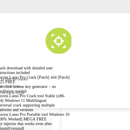
ack download with detailed user
structions included
ocess Lasso Pro Crack [Patch] x64 [Patch]
1+ GHz for cracks
025 FREE
for crack use
e-click license key generator – no
stallation needed
:
64 GB for install
ocess Lasso Pro Crack tool Stable (x86-
4) Windows 11 Multilingual
iversal crack supporting multiple
atforms and versions
ocess Lasso Pro Portable tool Windows 10
100% Worked] MEGA FREE
y injector that works even after
install/reinstall