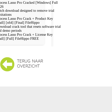
ocess Lasso Pro Cracked [Windows] Full
26
tch download designed to remove trial
mitations
ocess Lasso Pro Crack + Product Key
ull] [x64] [Final] FileHippo
wnload crack tool that resets software trial
d demo periods
ocess Lasso Pro Crack + License Key
ull] [Full] FileHippo FREE
TERUG NAAR
OVERZICHT