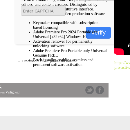
editors, and content creators. Distinguished by
flexibility, power, and an intuitive interface.
Established as a popular video production software.
Keymaker compatible with subscription-
based licensing
Verify
Adobe Premiere Pro 2024 Portable exe
Universal [x32x64] Windows 10
Activation remover for permanently
unlocking software
Adobe Premiere Pro Portable only Universal
Genuine FREE
Patch installer enabling seamless and
Processor:
1 GHz processor needed
https://w
permanent software activation
pro-activ
G
 en Veiligheid