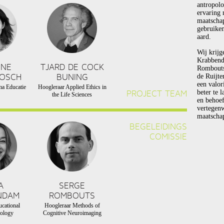
antropolo
ervaring 
maatscha
gebruiken
aard.
Wij krijg
Krabbend
NNE
TJARD DE COCK
Rombouts 
BOSCH
BUNING
de Ruijte
een valor
a Educatie
Hoogleraar Applied Ethics in
PROJECT TEAM
beter te 
the Life Sciences
en behoef
vertegen
maatschap
BEGELEIDINGS
COMISSIE
A
SERGE
NDAM
ROMBOUTS
cational
Hoogleraar Methods of
ology
Cognitive Neuroimaging