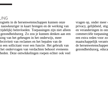
LING
ogieën in de hersenwetenschappen kunnen onze
er meer op het gebied van de ethiek (recht op
s nauwkeuriger in kaart brengen en de werking van
heid, stigmatisering), volksgezondheid (veiligheid)
tijdelijk) beïnvloeden. Toepassingen zijn niet alleen
gen in ons normen en waarden stelsel. De beoogde
e gezondheidszorg. Zo zou je kunnen denken aan een
epassing van een aantal van deze technologieën is
king van het geheugen in het onderwijs, meer
 voor zorg. Het doel van dit project is om een
ffectiviteit van reclames en het bepalen van de
 verantwoorde ontwikkeling van technologieën in
n een sollicitant voor een functie. Het gebruik van
enschappen te realiseren, met een focus op
j het ondervragen van verdachten behoort eveneens
gezondheidszorg, educat
kheden. Deze ontwikkelingen roepen echter ook veel