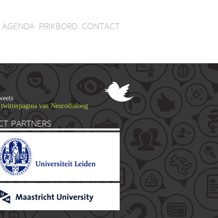
AGENDA
PRIKBORD
CONTACT
weets
 twitterpagina van Neurodialoog
CT PARTNERS