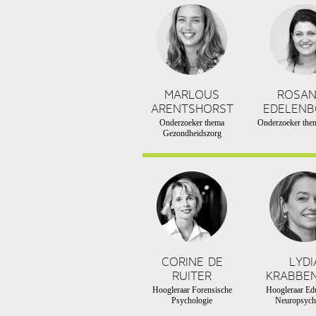
MARLOUS
ROSA
ARENTSHORST
EDELEN
Onderzoeker thema
Onderzoeker them
Gezondheidszorg
CORINE DE
LYDI
RUITER
KRABBE
Hoogleraar Forensische
Hoogleraar Edu
Psychologie
Neuropsych