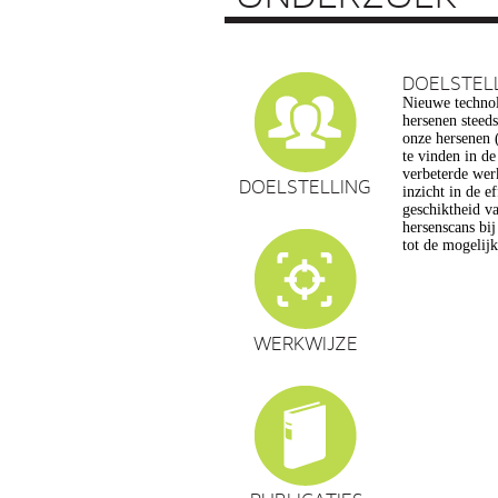
DOELSTEL
Nieuwe technol
vragen op, ond
hersenen steed
privacy, gelijk
onze hersenen (
en veranderin
te vinden in d
commerciële to
verbeterde wer
een extra reden
DOELSTELLING
inzicht in de e
maatschappelijk
geschiktheid va
de hersenwet
hersenscans bi
tot de mogelij
WERKWIJZE