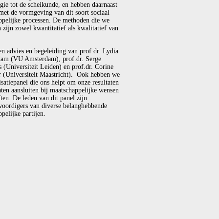
gie tot de scheikunde, en hebben daarnaast
met de vormgeving van dit soort sociaal
ppelijke processen. De methoden die we
 zijn zowel kwantitatief als kwalitatief van
en advies en begeleiding van prof.dr. Lydia
am (VU Amsterdam), prof.dr. Serge
(Universiteit Leiden) en prof.dr. Corine
r (Universiteit Maastricht). Ook hebben we
isatiepanel die ons helpt om onze resultaten
laten aansluiten bij maatschappelijke wensen
ten. De leden van dit panel zijn
woordigers van diverse belanghebbende
pelijke partijen.