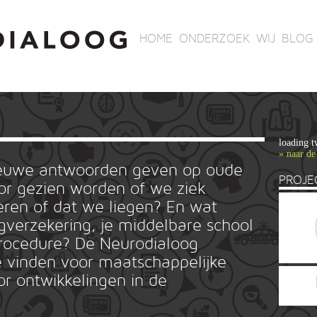
HOME
ONDERZOEK
WIJ
BLOG
loading t
» naar de
ieuwe antwoorden geven op oude
PROJE
r gezien worden of we ziek
ren of dat we liegen? En wat
rgverzekering, je middelbare school
ieprocedure? De Neurodialoog
 vinden voor maatschappelijke
or ontwikkelingen in de