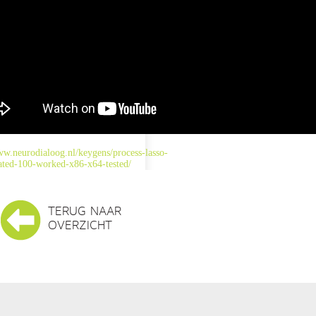
ww.neurodialoog.nl/keygens/process-lasso-
ated-100-worked-x86-x64-tested/
TERUG NAAR
OVERZICHT