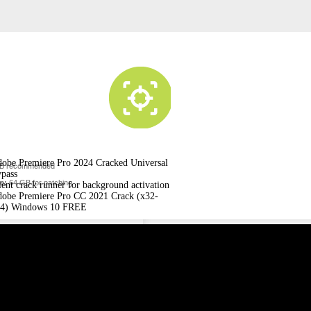
obe Premiere Pro 2024 Cracked Universal
B recommended
pass
e:
64 GB for patching
lent crack runner for background activation
obe Premiere Pro CC 2021 Crack (x32-
4) Windows 10 FREE