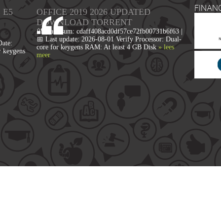
FINAN
 E5
OFFICE 2019 2026 UPDATED
DОWNLОAD TORRENT
🔐 Hash sum: cdaff408acd0df57ce72fb00731b6f63 |
📅 Last update: 2026-08-01 Verify Processor: Dual-
ate:
core for keygens RAM: At least 4 GB Disk
» lees
r keygens
meer