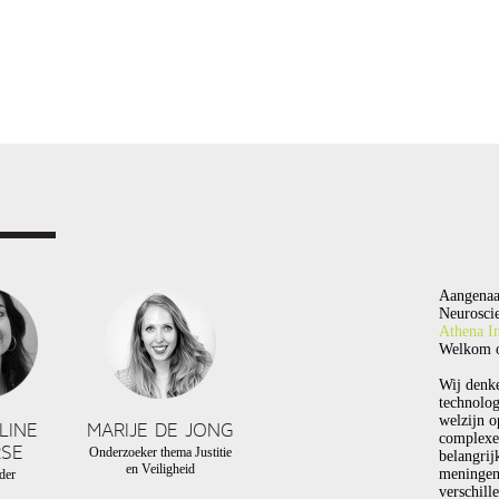
Aangenaa
Neuroscie
Athena In
Welkom o
Wij denk
technolog
welzijn o
LINE
MARIJE DE JONG
complexe
SE
Onderzoeker thema Justitie
belangrij
en Veiligheid
meningen
der
verschill