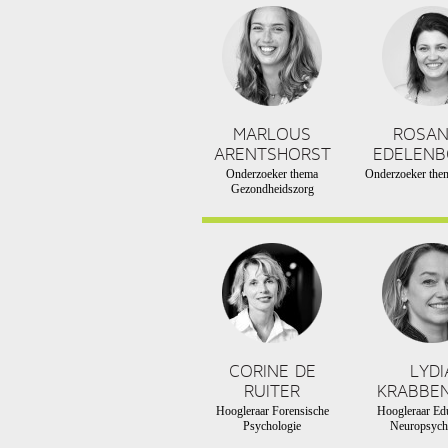
MARLOUS
ROSA
ARENTSHORST
EDELEN
Onderzoeker thema
Onderzoeker them
Gezondheidszorg
CORINE DE
LYDI
RUITER
KRABBE
Hoogleraar Forensische
Hoogleraar Edu
Psychologie
Neuropsych