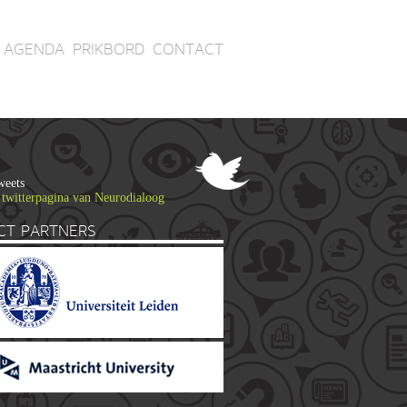
AGENDA
PRIKBORD
CONTACT
weets
 twitterpagina van Neurodialoog
CT PARTNERS