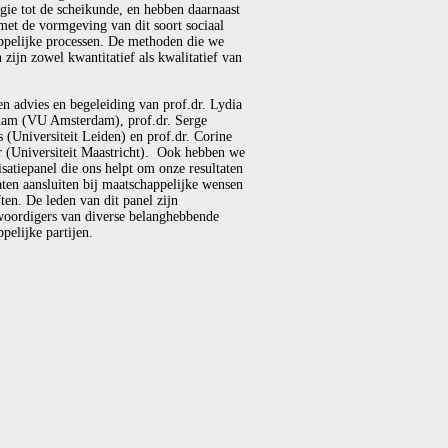
gie tot de scheikunde, en hebben daarnaast
met de vormgeving van dit soort sociaal
ppelijke processen. De methoden die we
 zijn zowel kwantitatief als kwalitatief van
en advies en begeleiding van prof.dr. Lydia
am (VU Amsterdam), prof.dr. Serge
(Universiteit Leiden) en prof.dr. Corine
r (Universiteit Maastricht). Ook hebben we
isatiepanel die ons helpt om onze resultaten
laten aansluiten bij maatschappelijke wensen
ten. De leden van dit panel zijn
woordigers van diverse belanghebbende
pelijke partijen.