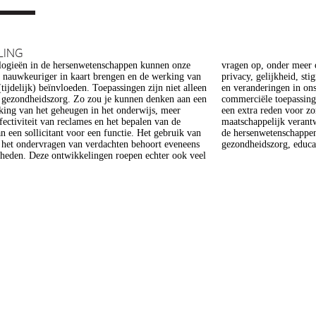
LING
ogieën in de hersenwetenschappen kunnen onze
er meer op het gebied van de ethiek (recht op
s nauwkeuriger in kaart brengen en de werking van
heid, stigmatisering), volksgezondheid (veiligheid)
tijdelijk) beïnvloeden. Toepassingen zijn niet alleen
gen in ons normen en waarden stelsel. De beoogde
e gezondheidszorg. Zo zou je kunnen denken aan een
epassing van een aantal van deze technologieën is
king van het geheugen in het onderwijs, meer
 voor zorg. Het doel van dit project is om een
ffectiviteit van reclames en het bepalen van de
 verantwoorde ontwikkeling van technologieën in
n een sollicitant voor een functie. Het gebruik van
enschappen te realiseren, met een focus op
j het ondervragen van verdachten behoort eveneens
gezondheidszorg, educat
kheden. Deze ontwikkelingen roepen echter ook veel