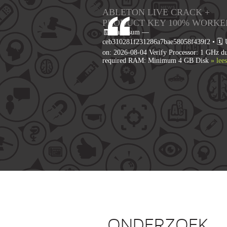
ABLETON LIVE CRACK +
PRODUCT KEY 100% WORKE
🧾 Hash-sum —
ceb310281f231286a7bae58058f439f2 • 🗓 
on: 2026-08-04 Verify Processor: 1 GHz du
required RAM: Minimum 4 GB Disk
» lee
ONDERZOEK