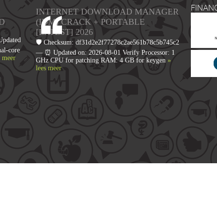
FINAN
INTERNET DOWNLOAD MANAGER
D
(IDM) CRACK + PORTABLE
[LATEST] 2026
Updated
🛡️ Checksum: df31d2e2f77278c2ae561b78c5b745c2
al-core
— ⏰ Updated on: 2026-08-01 Verify Processor: 1
s meer
GHz CPU for patching RAM: 4 GB for keygen
»
lees meer