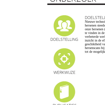
DOELSTEL
Nieuwe technol
vragen op, ond
hersenen steed
privacy, gelijk
onze hersenen (
en veranderin
te vinden in d
commerciële to
verbeterde wer
een extra reden
DOELSTELLING
inzicht in de e
maatschappelijk
geschiktheid va
de hersenwet
hersenscans bi
tot de mogelij
WERKWIJZE