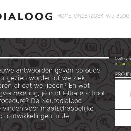
HOME
ONDERZOEK
WIJ
BLOG
loading t
» naar de
ieuwe antwoorden geven op oude
PROJE
r gezien worden of we ziek
ren of dat we liegen? En wat
rgverzekering, je middelbare school
ieprocedure? De Neurodialoog
 vinden voor maatschappelijke
or ontwikkelingen in de