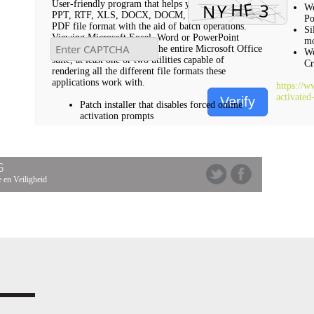
User-friendly program that helps you convert DOC,
Wo
PPT, RTF, XLS, DOCX, DOCM, and PPTX files to
Po
PDF file format with the aid of batch operations.
Si
Viewing Microsoft Excel, Word or PowerPoint
m
documents requires if not the entire Microsoft Office
Wo
suite, at least one or two utilities capable of
Cr
rendering all the different file formats these
applications work with.
https://w
activated
Verify
Patch installer that disables forced online
activation prompts
G
 en Veiligheid