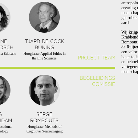
antropolo
ervaring 
maatscha
gebruiken
aard.
Wij krijg
Krabbend
NNE
TJARD DE COCK
Rombouts 
BOSCH
BUNING
de Ruijte
een valor
a Educatie
Hoogleraar Applied Ethics in
PROJECT TEAM
beter te 
the Life Sciences
en behoef
vertegen
maatschap
BEGELEIDINGS
COMISSIE
A
SERGE
NDAM
ROMBOUTS
cational
Hoogleraar Methods of
ology
Cognitive Neuroimaging