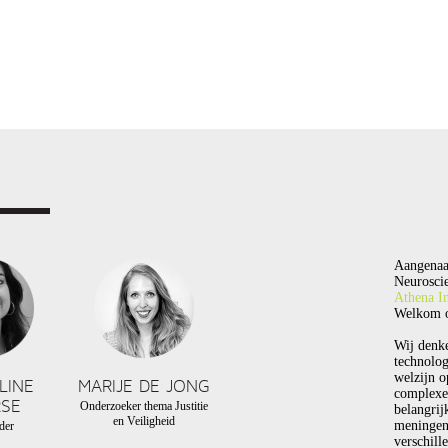
Aangenaa
Neuroscie
Athena In
Welkom o
Wij denk
technolog
welzijn o
LINE
MARIJE DE JONG
complexe
SE
Onderzoeker thema Justitie
belangrij
en Veiligheid
meningen
der
verschill