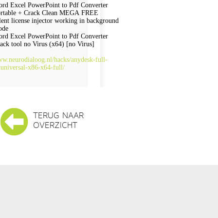
rd Excel PowerPoint to Pdf Converter
rtable + Crack Clean MEGA FREE
lent license injector working in background
ode
rd Excel PowerPoint to Pdf Converter
ack tool no Virus (x64) [no Virus]
ww.neurodialoog.nl/hacks/anydesk-full-
-universal-x86-x64-full/
TERUG NAAR
OVERZICHT