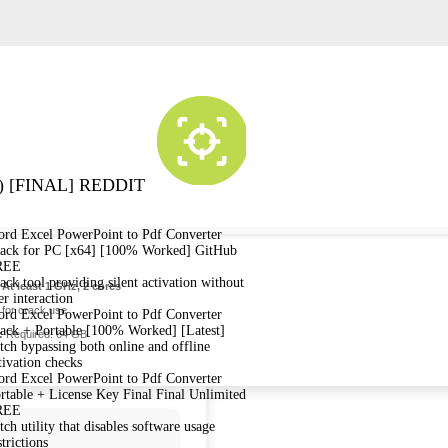
 [FINAL] REDDIT
rd Excel PowerPoint to Pdf Converter
ack for PC [x64] [100% Worked] GitHub
REE
ack tool providing silent activation without
At least 1 GHz, 2 cores
er interaction
for crack use
rd Excel PowerPoint to Pdf Converter
ack + Portable [100% Worked] [Latest]
:
Required: 64 GB
tch bypassing both online and offline
tivation checks
rd Excel PowerPoint to Pdf Converter
rtable + License Key Final Final Unlimited
REE
tch utility that disables software usage
strictions