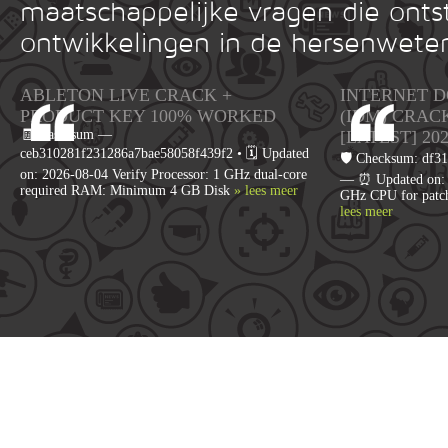
maatschappelijke vragen die onts
ontwikkelingen in de hersenwete
ABLETON LIVE CRACK +
INTERNET 
PRODUCT KEY 100% WORKED
(IDM) CRAC
🧾 Hash-sum —
[LATEST] 20
ceb310281f231286a7bae58058f439f2 • 🗓 Updated
🛡️ Checksum: df
on: 2026-08-04 Verify Processor: 1 GHz dual-core
— ⏰ Updated on: 2
required RAM: Minimum 4 GB Disk
» lees meer
GHz CPU for patc
lees meer