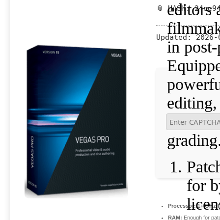
editors
📎 HASH: 24ee9
filmma
Updated:
2026-
in post
Equippe
powerfu
editing,
detailed
grading
Patc
for 
licen
Processor:
1+ GHz f
RAM:
Enough for pat