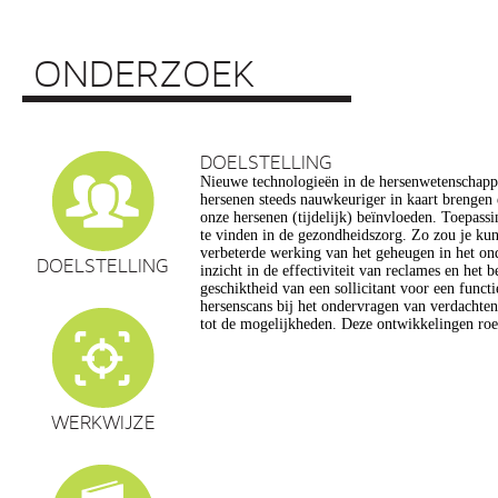
ONDERZOEK
DOELSTELLING
Nieuwe technologieën in de hersenwetenschap
vragen op, onder meer op het gebied van de e
hersenen steeds nauwkeuriger in kaart brengen
privacy, gelijkheid, stigmatisering), volksgezo
onze hersenen (tijdelijk) beïnvloeden. Toepassin
en veranderingen in ons normen en waarden s
te vinden in de gezondheidszorg. Zo zou je ku
commerciële toepassing van een aantal van de
verbeterde werking van het geheugen in het on
een extra reden voor zorg. Het doel van dit pro
DOELSTELLING
inzicht in de effectiviteit van reclames en het 
maatschappelijk verantwoorde ontwikkeling van te
geschiktheid van een sollicitant voor een funct
de hersenwetenschappen te realiseren, m
hersenscans bij het ondervragen van verdachte
tot de mogelijkheden. Deze ontwikkelingen roe
WERKWIJZE