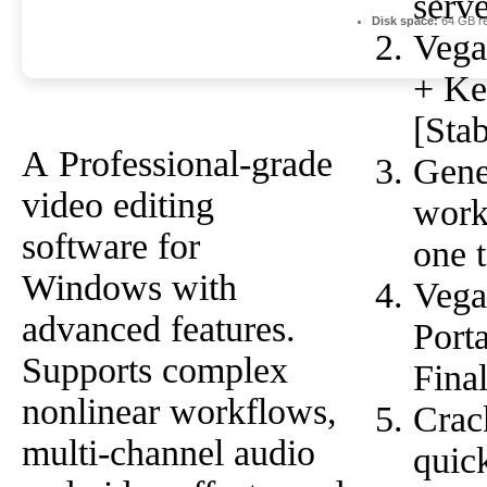
serve
Disk space:
64 GB re
Vega
+ Ke
[Stab
A Professional-grade
Gene
video editing
work
software for
one 
Windows with
Vega
advanced features.
Port
Supports complex
Fina
nonlinear workflows,
Crac
multi-channel audio
quic