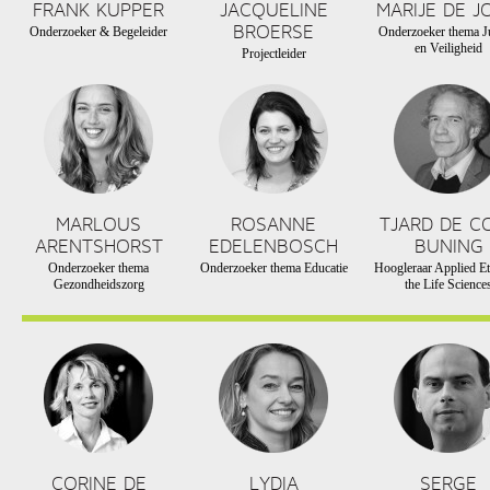
FRANK KUPPER
JACQUELINE
MARIJE DE J
BROERSE
Onderzoeker & Begeleider
Onderzoeker thema Ju
en Veiligheid
Projectleider
MARLOUS
ROSANNE
TJARD DE C
ARENTSHORST
EDELENBOSCH
BUNING
Onderzoeker thema
Onderzoeker thema Educatie
Hoogleraar Applied Et
Gezondheidszorg
the Life Science
CORINE DE
LYDIA
SERGE