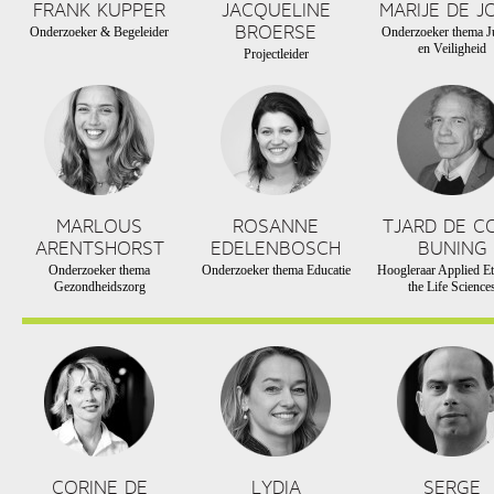
FRANK KUPPER
JACQUELINE
MARIJE DE J
BROERSE
Onderzoeker & Begeleider
Onderzoeker thema Ju
en Veiligheid
Projectleider
MARLOUS
ROSANNE
TJARD DE C
ARENTSHORST
EDELENBOSCH
BUNING
Onderzoeker thema
Onderzoeker thema Educatie
Hoogleraar Applied Et
Gezondheidszorg
the Life Science
CORINE DE
LYDIA
SERGE