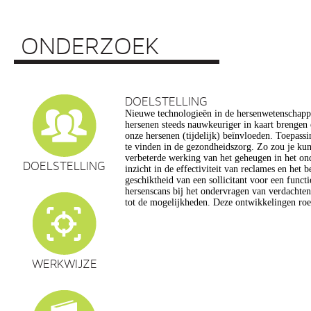
ONDERZOEK
DOELSTELLING
Nieuwe technologieën in de hersenwetenschap
vragen op, onder meer op het gebied van de e
hersenen steeds nauwkeuriger in kaart brengen
privacy, gelijkheid, stigmatisering), volksgezo
onze hersenen (tijdelijk) beïnvloeden. Toepassin
en veranderingen in ons normen en waarden s
te vinden in de gezondheidszorg. Zo zou je ku
commerciële toepassing van een aantal van de
verbeterde werking van het geheugen in het on
een extra reden voor zorg. Het doel van dit pro
DOELSTELLING
inzicht in de effectiviteit van reclames en het 
maatschappelijk verantwoorde ontwikkeling van te
geschiktheid van een sollicitant voor een funct
de hersenwetenschappen te realiseren, m
hersenscans bij het ondervragen van verdachte
tot de mogelijkheden. Deze ontwikkelingen roe
WERKWIJZE