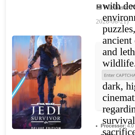
with de
💾 File hash:
environ
2026-06-21)
puzzles
ancient
and leth
wildlife
narrativ
dark, h
cinemat
regardi
survival
Processor:
4.0
sacrific