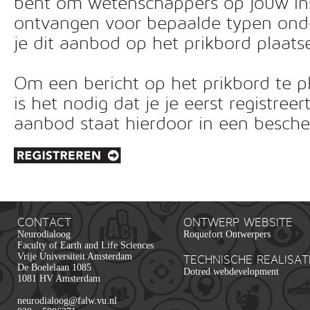
bent om wetenschappers op jouw inst
ontvangen voor bepaalde typen ond
je dit aanbod op het prikbord plaats
Om een bericht op het prikbord te pl
is het nodig dat je je eerst registreer
aanbod staat hierdoor in een besc
CONTACT
ONTWERP WEBSITE
Neurodialoog
Roquefort Ontwerpers
Faculty of Earth and Life Sciences
Vrije Universiteit Amsterdam
TECHNISCHE REALISAT
De Boelelaan 1085
Dotred webdevelopment
1081 HV Amsterdam
neurodialoog@falw.vu.nl