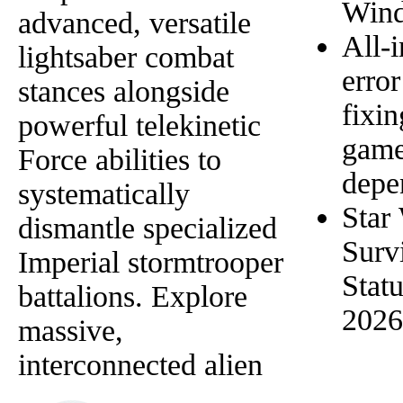
Wind
advanced, versatile
All-
lightsaber combat
error
stances alongside
fixi
powerful telekinetic
gam
Force abilities to
depe
systematically
Star 
dismantle specialized
Surv
Imperial stormtrooper
Stat
battalions. Explore
2026
massive,
interconnected alien