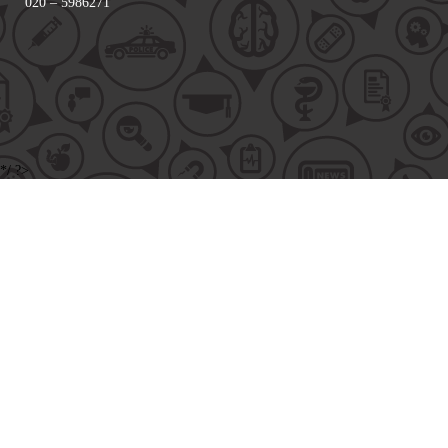
020 – 5986271
*/ ?>