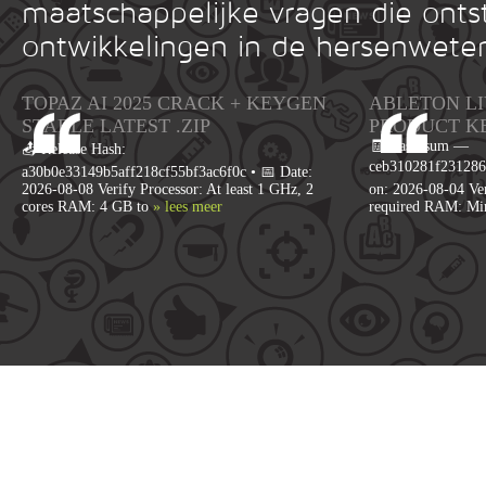
maatschappelijke vragen die onts
ontwikkelingen in de hersenwete
TOPAZ AI 2025 CRACK + KEYGEN
ABLETON LI
STABLE LATEST .ZIP
PRODUCT K
🧾 Hash-sum —
📤 Release Hash:
ceb310281f231286
a30b0e33149b5aff218cf55bf3ac6f0c • 📅 Date:
2026-08-08 Verify Processor: At least 1 GHz, 2
on: 2026-08-04 Ver
cores RAM: 4 GB to
» lees meer
required RAM: M