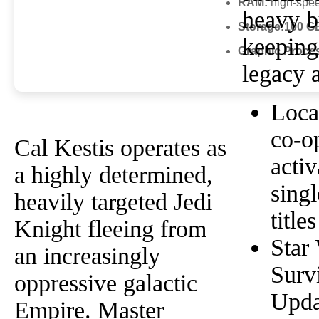
RAM:
high-spe
heavy b
Storage:
100 G
keeping
Graphic Proce
legacy a
Local
co-o
Cal Kestis operates as
activ
a highly determined,
sing
heavily targeted Jedi
titles
Knight fleeing from
Star 
an increasingly
Surv
oppressive galactic
Upda
Empire. Master