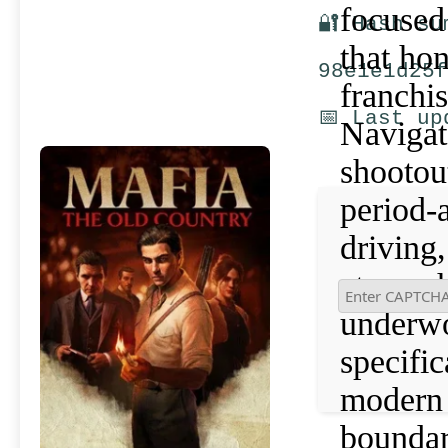
focused
🔐 Hash su
that hon
98e1e1d25f
franchis
📅 Last up
Navigat
shootout
period-
driving
atmosph
underwo
specific
modern 
boundar