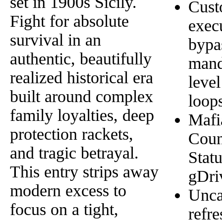
set in 1900s Sicily.
Cust
Fight for absolute
exec
survival in an
bypa
authentic, beautifully
mand
realized historical era
level
built around complex
loop
family loyalties, deep
Mafi
protection rackets,
Coun
and tragic betrayal.
Stat
This entry strips away
gDri
modern excess to
Unca
focus on a tight,
refre