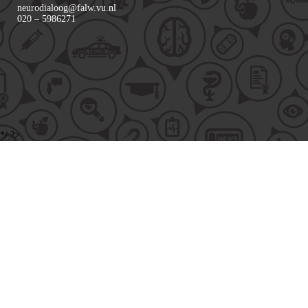
neurodialoog@falw.vu.nl
020 – 5986271
*/ ?>