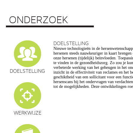
ONDERZOEK
DOELSTELLING
Nieuwe technologieën in de hersenwetenschap
vragen op, onder meer op het gebied van de e
hersenen steeds nauwkeuriger in kaart brengen
privacy, gelijkheid, stigmatisering), volksgezo
onze hersenen (tijdelijk) beïnvloeden. Toepassin
en veranderingen in ons normen en waarden s
te vinden in de gezondheidszorg. Zo zou je ku
commerciële toepassing van een aantal van de
verbeterde werking van het geheugen in het on
een extra reden voor zorg. Het doel van dit pro
DOELSTELLING
inzicht in de effectiviteit van reclames en het 
maatschappelijk verantwoorde ontwikkeling van te
geschiktheid van een sollicitant voor een funct
de hersenwetenschappen te realiseren, m
hersenscans bij het ondervragen van verdachte
tot de mogelijkheden. Deze ontwikkelingen roe
WERKWIJZE