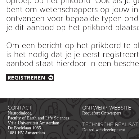
oproep op het prikbord. Ook als je g
bent om wetenschappers op jouw inst
ontvangen voor bepaalde typen ond
je dit aanbod op het prikbord plaats
Om een bericht op het prikbord te pl
is het nodig dat je je eerst registreer
aanbod staat hierdoor in een besc
CONTACT
ONTWERP WEBSITE
Neurodialoog
Roquefort Ontwerpers
Faculty of Earth and Life Sciences
Vrije Universiteit Amsterdam
TECHNISCHE REALISAT
De Boelelaan 1085
Dotred webdevelopment
1081 HV Amsterdam