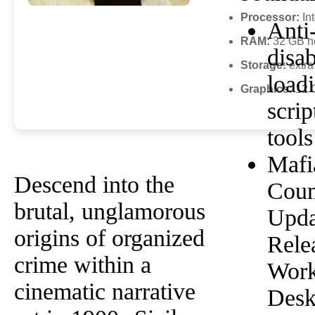
Processor:
Int
Anti
RAM:
32 GB n
disab
Storage:
extra
load
Graphics:
12 
scri
tools
Mafi
Descend into the
Coun
brutal, unglamorous
Upda
origins of organized
Rele
crime within a
Work
cinematic narrative
Desk