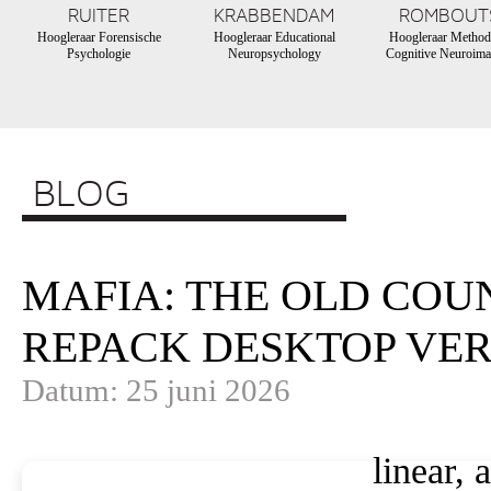
RUITER
KRABBENDAM
ROMBOUT
Hoogleraar Forensische
Hoogleraar Educational
Hoogleraar Method
Psychologie
Neuropsychology
Cognitive Neuroima
BLOG
MAFIA: THE OLD COU
REPACK DESKTOP VER
Datum: 25 juni 2026
linear, 