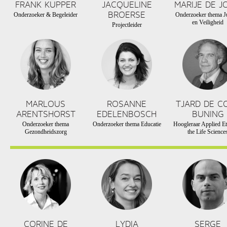
FRANK KUPPER
JACQUELINE
MARIJE DE J
BROERSE
Onderzoeker & Begeleider
Onderzoeker thema Ju
en Veiligheid
Projectleider
MARLOUS
ROSANNE
TJARD DE C
ARENTSHORST
EDELENBOSCH
BUNING
Onderzoeker thema
Onderzoeker thema Educatie
Hoogleraar Applied Et
Gezondheidszorg
the Life Science
CORINE DE
LYDIA
SERGE