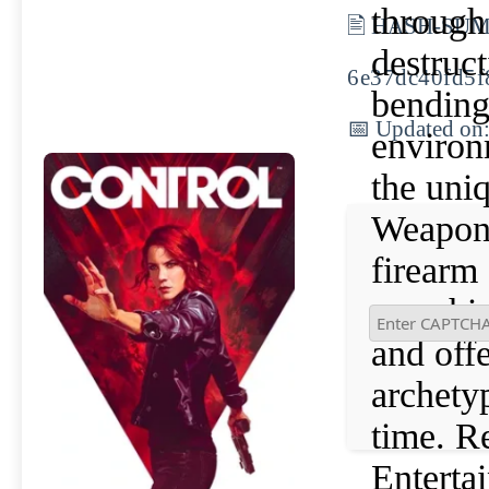
through
🖹 HASH-SUM
destruct
6e37dc40fd5f
bending 
📅 Updated on
environ
the uni
Weapon,
firearm
morphin
and offe
archetyp
time. 
Enterta