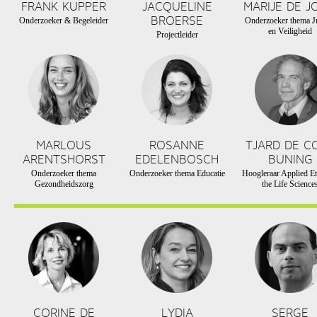
FRANK KUPPER
JACQUELINE
MARIJE DE J
BROERSE
Onderzoeker & Begeleider
Onderzoeker thema Ju
en Veiligheid
Projectleider
MARLOUS
ROSANNE
TJARD DE C
ARENTSHORST
EDELENBOSCH
BUNING
Onderzoeker thema
Onderzoeker thema Educatie
Hoogleraar Applied Et
Gezondheidszorg
the Life Science
CORINE DE
LYDIA
SERGE