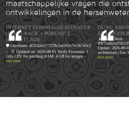
maatschappelijke vragen die onts
ontwikkelingen in de hersenwete
INTERNET DOWNLOAD MANAGER
DUNE: AWA
(IDM) CRACK + PORTABLE
ELAMIGOS 
[LATEST] 2026
📡 Hash Check:
89f75eda1e55832f0
🛡️ Checksum: df31d2e2f77278c2ae561b78c5b745c2
Update: 2026-08-0
— ⏰ Updated on: 2026-08-01 Verify Processor: 1
architecture (Zen
GHz CPU for patching RAM: 4 GB for keygen
»
lees meer
lees meer