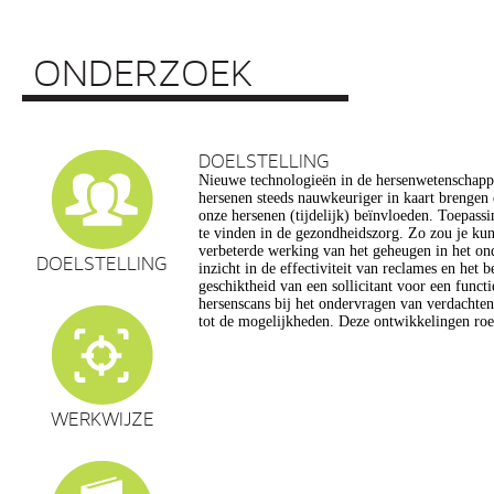
ONDERZOEK
DOELSTELLING
Nieuwe technologieën in de hersenwetenschap
vragen op, onder meer op het gebied van de e
hersenen steeds nauwkeuriger in kaart brengen
privacy, gelijkheid, stigmatisering), volksgezo
onze hersenen (tijdelijk) beïnvloeden. Toepassin
en veranderingen in ons normen en waarden s
te vinden in de gezondheidszorg. Zo zou je ku
commerciële toepassing van een aantal van de
verbeterde werking van het geheugen in het on
een extra reden voor zorg. Het doel van dit pro
DOELSTELLING
inzicht in de effectiviteit van reclames en het 
maatschappelijk verantwoorde ontwikkeling van te
geschiktheid van een sollicitant voor een funct
de hersenwetenschappen te realiseren, m
hersenscans bij het ondervragen van verdachte
tot de mogelijkheden. Deze ontwikkelingen roe
WERKWIJZE