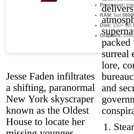
Processor:
Int
delivers
RAM:
fast
5600
atmosph
Disk:
150+ GB 
supernat
Graphics:
Direc
packed 
surreal
lore, co
Jesse Faden infiltrates
bureaucracy satire,
a shifting, paranormal
and secret
New York skyscraper
government
known as the Oldest
conspira
House to locate her
Stea
missing younger