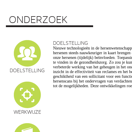
ONDERZOEK
DOELSTELLING
Nieuwe technologieën in de hersenwetenschap
vragen op, onder meer op het gebied van de e
hersenen steeds nauwkeuriger in kaart brengen
privacy, gelijkheid, stigmatisering), volksgezo
onze hersenen (tijdelijk) beïnvloeden. Toepassin
en veranderingen in ons normen en waarden s
te vinden in de gezondheidszorg. Zo zou je ku
commerciële toepassing van een aantal van de
verbeterde werking van het geheugen in het on
een extra reden voor zorg. Het doel van dit pro
DOELSTELLING
inzicht in de effectiviteit van reclames en het 
maatschappelijk verantwoorde ontwikkeling van te
geschiktheid van een sollicitant voor een funct
de hersenwetenschappen te realiseren, m
hersenscans bij het ondervragen van verdachte
tot de mogelijkheden. Deze ontwikkelingen roe
WERKWIJZE