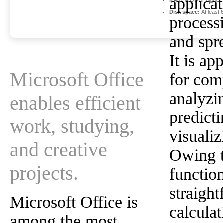
applicat
RAM:
4 GB or higher
Disk space:
At least 
process
and spr
It is ap
Microsoft Office
for comp
analyzi
enables efficient
predicti
work, studying,
visualiz
and creative
Owing t
projects.
functio
straigh
Microsoft Office is
calculat
among the most