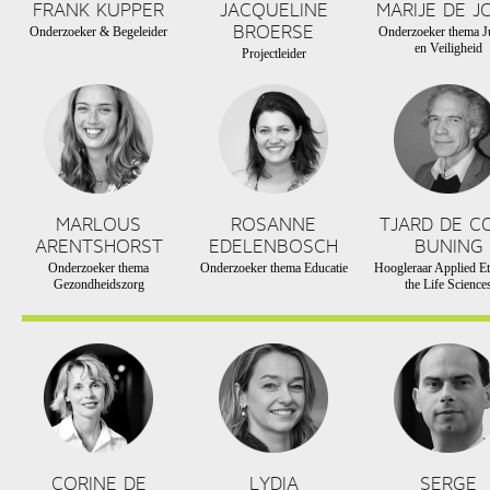
FRANK KUPPER
JACQUELINE
MARIJE DE J
BROERSE
Onderzoeker & Begeleider
Onderzoeker thema Ju
en Veiligheid
Projectleider
MARLOUS
ROSANNE
TJARD DE C
ARENTSHORST
EDELENBOSCH
BUNING
Onderzoeker thema
Onderzoeker thema Educatie
Hoogleraar Applied Et
Gezondheidszorg
the Life Science
CORINE DE
LYDIA
SERGE