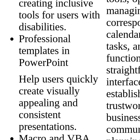
creating inclusive
managin
tools for users with
corresp
disabilities.
calendar
Professional
tasks, a
templates in
function
PowerPoint
straigh
Help users quickly
interfac
create visually
establis
appealing and
trustwor
consistent
busines
presentations.
commun
Macro and VBA