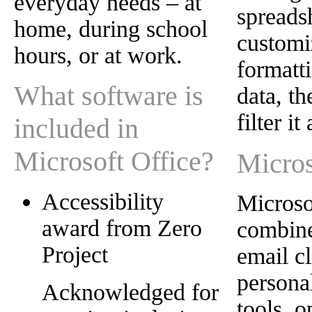
everyday needs – at
spreads
home, during school
customi
hours, or at work.
formatti
What software is
data, th
filter i
included in
Microsoft Office?
Micros
Accessibility
Microso
award from Zero
combine
Project
email cl
persona
Acknowledged for
tools, o