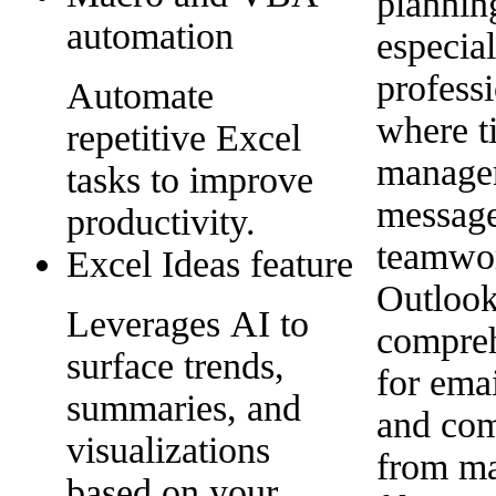
planning
automation
especial
professi
Automate
where t
repetitive Excel
manage
tasks to improve
message
productivity.
teamwor
Excel Ideas feature
Outlook
Leverages AI to
compreh
surface trends,
for ema
summaries, and
and com
visualizations
from ma
based on your