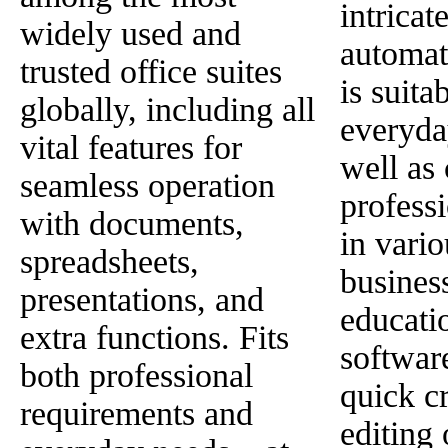
intricat
widely used and
automa
trusted office suites
is suita
globally, including all
everyda
vital features for
well as
seamless operation
professi
with documents,
in vario
spreadsheets,
busines
presentations, and
educati
extra functions. Fits
softwar
both professional
quick c
requirements and
editing 