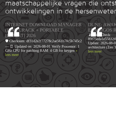
maatschappelijke vragen die onts
ontwikkelingen in de hersenwete
INTERNET DOWNLOAD MANAGER
DUNE: AWA
(IDM) CRACK + PORTABLE
ELAMIGOS 
[LATEST] 2026
📡 Hash Check:
89f75eda1e55832f0
🛡️ Checksum: df31d2e2f77278c2ae561b78c5b745c2
Update: 2026-08-0
— ⏰ Updated on: 2026-08-01 Verify Processor: 1
architecture (Zen
GHz CPU for patching RAM: 4 GB for keygen
»
lees meer
lees meer