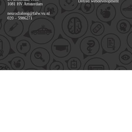
Dotred webdevelopment
1081 HV Amsterdam
neurodialoog@falw.vu.nl
020 – 5986271
*/ ?>