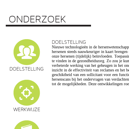
ONDERZOEK
DOELSTELLING
Nieuwe technologieën in de hersenwetenschap
vragen op, onder meer op het gebied van de e
hersenen steeds nauwkeuriger in kaart brengen
privacy, gelijkheid, stigmatisering), volksgezo
onze hersenen (tijdelijk) beïnvloeden. Toepassin
en veranderingen in ons normen en waarden s
te vinden in de gezondheidszorg. Zo zou je ku
commerciële toepassing van een aantal van de
verbeterde werking van het geheugen in het on
een extra reden voor zorg. Het doel van dit pro
DOELSTELLING
inzicht in de effectiviteit van reclames en het 
maatschappelijk verantwoorde ontwikkeling van te
geschiktheid van een sollicitant voor een funct
de hersenwetenschappen te realiseren, m
hersenscans bij het ondervragen van verdachte
tot de mogelijkheden. Deze ontwikkelingen roe
WERKWIJZE