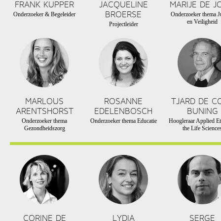
FRANK KUPPER
JACQUELINE
MARIJE DE J
BROERSE
Onderzoeker & Begeleider
Onderzoeker thema Ju
en Veiligheid
Projectleider
MARLOUS
ROSANNE
TJARD DE C
ARENTSHORST
EDELENBOSCH
BUNING
Onderzoeker thema
Onderzoeker thema Educatie
Hoogleraar Applied Et
Gezondheidszorg
the Life Science
CORINE DE
LYDIA
SERGE