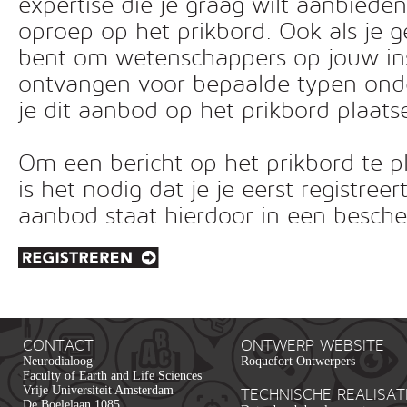
expertise die je graag wilt aanbiede
oproep op het prikbord. Ook als je g
bent om wetenschappers op jouw inst
ontvangen voor bepaalde typen ond
je dit aanbod op het prikbord plaats
Om een bericht op het prikbord te pl
is het nodig dat je je eerst registreer
aanbod staat hierdoor in een besc
CONTACT
ONTWERP WEBSITE
Neurodialoog
Roquefort Ontwerpers
Faculty of Earth and Life Sciences
Vrije Universiteit Amsterdam
TECHNISCHE REALISAT
De Boelelaan 1085