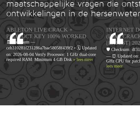
maatschappelijke vragen die onts
ontwikkelingen in de hersenwete
ABLETON LIVE CRACK +
INTERNET 
PRODUCT KEY 100% WORKED
(IDM) CRAC
🧾 Hash-sum —
[LATEST] 20
ceb310281f231286a7bae58058f439f2 • 🗓 Updated
🛡️ Checksum: df
on: 2026-08-04 Verify Processor: 1 GHz dual-core
— ⏰ Updated on: 2
required RAM: Minimum 4 GB Disk
» lees meer
GHz CPU for patc
lees meer