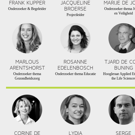
FRANK KUPPER
JACQUELINE
MARIJE DE J
BROERSE
Onderzoeker & Begeleider
Onderzoeker thema Ju
en Veiligheid
Projectleider
MARLOUS
ROSANNE
TJARD DE C
ARENTSHORST
EDELENBOSCH
BUNING
Onderzoeker thema
Onderzoeker thema Educatie
Hoogleraar Applied Et
Gezondheidszorg
the Life Science
CORINE DE
LYDIA
SERGE