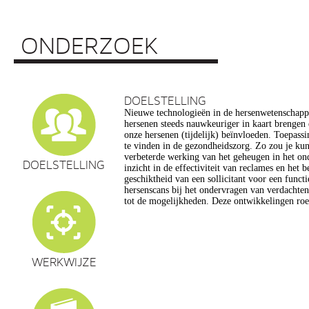
ONDERZOEK
DOELSTELLING
Nieuwe technologieën in de hersenwetenschap
vragen op, onder meer op het gebied van de e
hersenen steeds nauwkeuriger in kaart brengen
privacy, gelijkheid, stigmatisering), volksgezo
onze hersenen (tijdelijk) beïnvloeden. Toepassin
en veranderingen in ons normen en waarden s
te vinden in de gezondheidszorg. Zo zou je ku
commerciële toepassing van een aantal van de
verbeterde werking van het geheugen in het on
een extra reden voor zorg. Het doel van dit pro
DOELSTELLING
inzicht in de effectiviteit van reclames en het 
maatschappelijk verantwoorde ontwikkeling van te
geschiktheid van een sollicitant voor een funct
de hersenwetenschappen te realiseren, m
hersenscans bij het ondervragen van verdachte
tot de mogelijkheden. Deze ontwikkelingen roe
WERKWIJZE