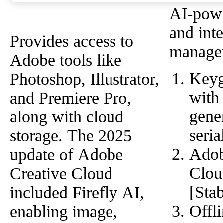
AI-powe
and inte
Provides access to
manage
Adobe tools like
Keyg
Photoshop, Illustrator,
with
and Premiere Pro,
gene
along with cloud
seria
storage. The 2025
Adob
update of Adobe
Clou
Creative Cloud
[Stab
included Firefly AI,
Offl
enabling image,