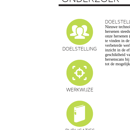
DOELSTEL
Nieuwe technol
vragen op, ond
hersenen steed
privacy, gelijk
onze hersenen (
en veranderin
te vinden in d
commerciële to
verbeterde wer
een extra reden
DOELSTELLING
inzicht in de e
maatschappelijk
geschiktheid va
de hersenwet
hersenscans bi
tot de mogelij
WERKWIJZE