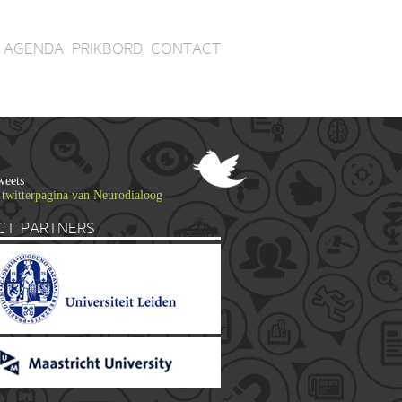
AGENDA
PRIKBORD
CONTACT
weets
 twitterpagina van Neurodialoog
CT PARTNERS