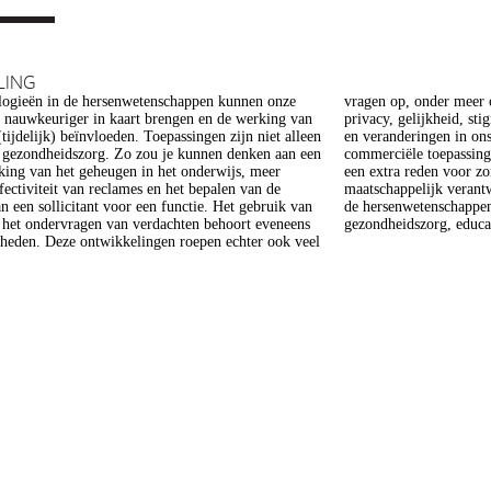
LING
ogieën in de hersenwetenschappen kunnen onze
er meer op het gebied van de ethiek (recht op
s nauwkeuriger in kaart brengen en de werking van
heid, stigmatisering), volksgezondheid (veiligheid)
tijdelijk) beïnvloeden. Toepassingen zijn niet alleen
gen in ons normen en waarden stelsel. De beoogde
e gezondheidszorg. Zo zou je kunnen denken aan een
epassing van een aantal van deze technologieën is
king van het geheugen in het onderwijs, meer
 voor zorg. Het doel van dit project is om een
ffectiviteit van reclames en het bepalen van de
 verantwoorde ontwikkeling van technologieën in
n een sollicitant voor een functie. Het gebruik van
enschappen te realiseren, met een focus op
j het ondervragen van verdachten behoort eveneens
gezondheidszorg, educat
kheden. Deze ontwikkelingen roepen echter ook veel