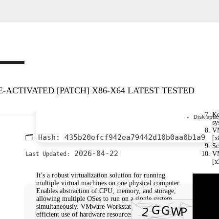
ACTIVATED [PATCH] X86-X64 LATEST TESTED
Ke
Disk spac
sy
VM
🗂 Hash:
435b20efcf942ea79442d10b0aa0b1a9
[x
Sc
2026-04-22
Last Updated:
VM
[x
It’s a robust virtualization solution for running
multiple virtual machines on one physical computer.
Enables abstraction of CPU, memory, and storage,
allowing multiple OSes to run on a single system
simultaneously. VMware Workstation is designed for
efficient use of hardware resources, with cloud