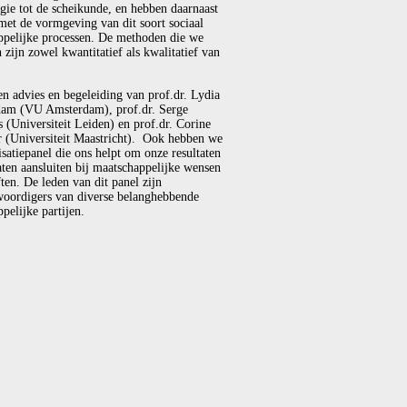
gie tot de scheikunde, en hebben daarnaast
met de vormgeving van dit soort sociaal
ppelijke processen. De methoden die we
 zijn zowel kwantitatief als kwalitatief van
en advies en begeleiding van prof.dr. Lydia
am (VU Amsterdam), prof.dr. Serge
(Universiteit Leiden) en prof.dr. Corine
r (Universiteit Maastricht). Ook hebben we
isatiepanel die ons helpt om onze resultaten
laten aansluiten bij maatschappelijke wensen
ten. De leden van dit panel zijn
woordigers van diverse belanghebbende
pelijke partijen.