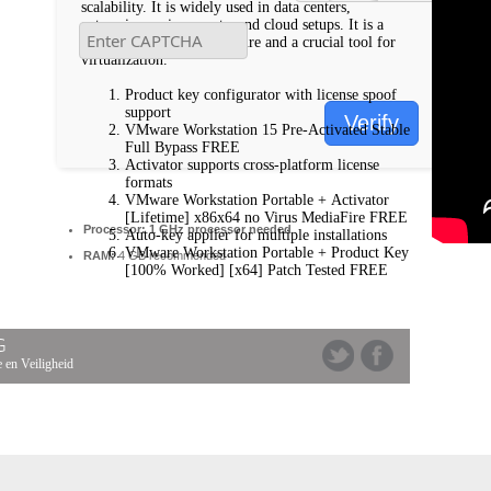
scalability. It is widely used in data centers,
enterprise environments, and cloud setups. It is a
core part of IT infrastructure and a crucial tool for
virtualization.
Product key configurator with license spoof
support
Verify
VMware Workstation 15 Pre-Activated Stable
Full Bypass FREE
Activator supports cross-platform license
formats
VMware Workstation Portable + Activator
[Lifetime] x86x64 no Virus MediaFire FREE
Processor:
1 GHz processor needed
Auto-key applier for multiple installations
VMware Workstation Portable + Product Key
RAM:
4 GB recommended
[100% Worked] [x64] Patch Tested FREE
G
 en Veiligheid