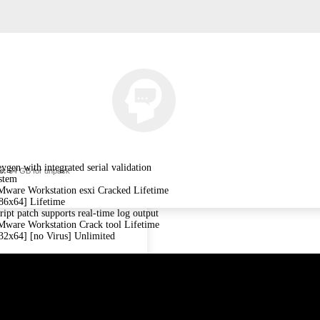
ygen with integrated serial validation
e:
64 GB for unpack
stem
ware Workstation esxi Cracked Lifetime
86x64] Lifetime
ript patch supports real-time log output
ware Workstation Crack tool Lifetime
32x64] [no Virus] Unlimited