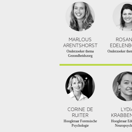
MARLOUS
ROSA
ARENTSHORST
EDELEN
Onderzoeker thema
Onderzoeker them
Gezondheidszorg
CORINE DE
LYDI
RUITER
KRABBE
Hoogleraar Forensische
Hoogleraar Edu
Psychologie
Neuropsych