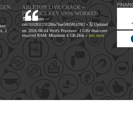
FINAN
YGEN
ABLETON LIVE CRACK +
PRODUCT KEY 100% WORKED
🧾 Hash-sum —
ceb310281f231286a7bae58058f439f2 • 🗓 Updated
ate:
z, 2
on: 2026-08-04 Verify Processor: 1 GHz dual-core
required RAM: Minimum 4 GB Disk
» lees meer