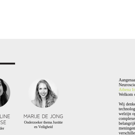
Aangenaa
Neuroscie
Athena In
Welkom o
Wij denk
technolog
welzijn o
LINE
MARIJE DE JONG
complexe
SE
Onderzoeker thema Justitie
belangrij
en Veiligheid
meningen
der
verschill