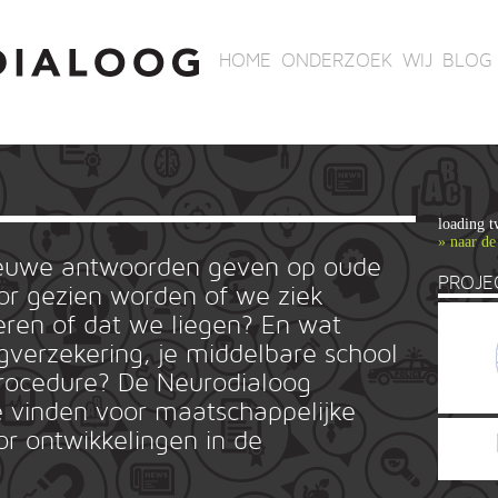
HOME
ONDERZOEK
WIJ
BLOG
loading t
» naar de
ieuwe antwoorden geven op oude
PROJE
r gezien worden of we ziek
ren of dat we liegen? En wat
rgverzekering, je middelbare school
ieprocedure? De Neurodialoog
 vinden voor maatschappelijke
or ontwikkelingen in de