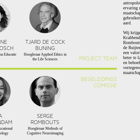
antropolo
ervaring 
maatscha
gebruiken
aard.
Wij krijg
Krabbend
NNE
TJARD DE COCK
Rombouts 
BOSCH
BUNING
de Ruijte
een valor
a Educatie
Hoogleraar Applied Ethics in
PROJECT TEAM
beter te 
the Life Sciences
en behoef
vertegen
maatschap
BEGELEIDINGS
COMISSIE
A
SERGE
NDAM
ROMBOUTS
cational
Hoogleraar Methods of
ology
Cognitive Neuroimaging