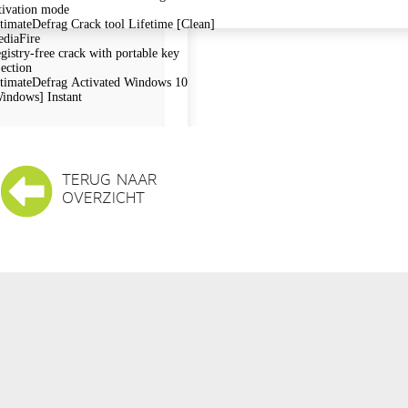
tivation mode
timateDefrag Crack tool Lifetime [Clean]
diaFire
gistry-free crack with portable key
jection
timateDefrag Activated Windows 10
indows] Instant
TERUG NAAR
OVERZICHT