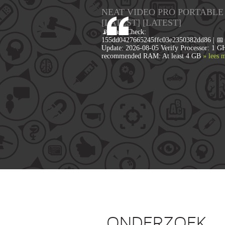
NEAT VIDEO PRO PORTABLE
[LATEST] [LATEST]
📡 Hash Check:
155dd0427665245ffc03e2350382dd86 | 📅 
Update: 2026-08-05 Verify Processor: 1 G
recommended RAM: At least 4 GB
» lees 
ONDERZOEK