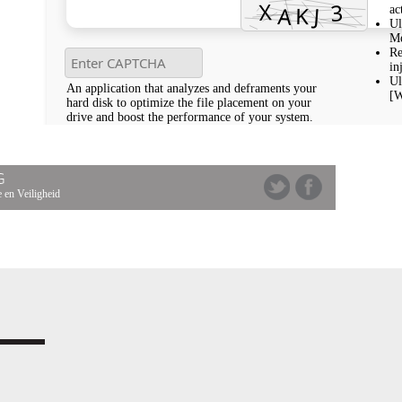
ac
Ul
Me
Re
in
Ul
An application that analyzes and deframents your
[W
hard disk to optimize the file placement on your
drive and boost the performance of your system.
G
 en Veiligheid