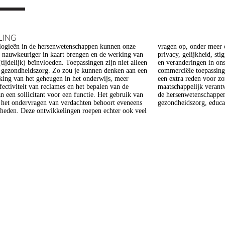
LING
ogieën in de hersenwetenschappen kunnen onze
er meer op het gebied van de ethiek (recht op
s nauwkeuriger in kaart brengen en de werking van
heid, stigmatisering), volksgezondheid (veiligheid)
tijdelijk) beïnvloeden. Toepassingen zijn niet alleen
gen in ons normen en waarden stelsel. De beoogde
e gezondheidszorg. Zo zou je kunnen denken aan een
epassing van een aantal van deze technologieën is
king van het geheugen in het onderwijs, meer
 voor zorg. Het doel van dit project is om een
ffectiviteit van reclames en het bepalen van de
 verantwoorde ontwikkeling van technologieën in
n een sollicitant voor een functie. Het gebruik van
enschappen te realiseren, met een focus op
j het ondervragen van verdachten behoort eveneens
gezondheidszorg, educat
kheden. Deze ontwikkelingen roepen echter ook veel