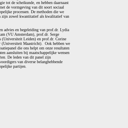
gie tot de scheikunde, en hebben daarnaast
met de vormgeving van dit soort sociaal
ppelijke processen. De methoden die we
 zijn zowel kwantitatief als kwalitatief van
en advies en begeleiding van prof.dr. Lydia
am (VU Amsterdam), prof.dr. Serge
(Universiteit Leiden) en prof.dr. Corine
r (Universiteit Maastricht). Ook hebben we
isatiepanel die ons helpt om onze resultaten
laten aansluiten bij maatschappelijke wensen
ten. De leden van dit panel zijn
woordigers van diverse belanghebbende
pelijke partijen.