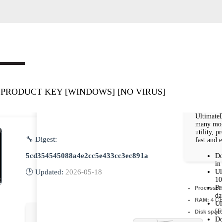
PRODUCT KEY [WINDOWS] [NO VIRUS]
UltimateD
many mor
utility, 
🔧 Digest:
fast and e
5cd354545088a4e2cc5e433cc3ec891a
Do
in
Ul
🕒 Updated:
2026-05-18
1
Pr
Processor
da
RAM:
4 GB
Ul
[F
Disk spac
Do