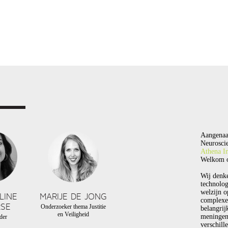
Aangenaa
Neuroscie
Athena In
Welkom o
Wij denk
technolog
welzijn o
LINE
MARIJE DE JONG
complexe
SE
Onderzoeker thema Justitie
belangrij
en Veiligheid
meningen
der
verschill