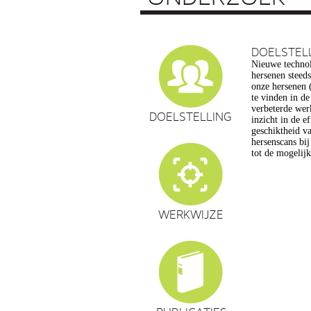
DOELSTEL
Nieuwe technol
vragen op, ond
hersenen steed
privacy, gelijk
onze hersenen (
en veranderin
te vinden in d
commerciële to
verbeterde wer
een extra reden
DOELSTELLING
inzicht in de e
maatschappelijk
geschiktheid va
de hersenwet
hersenscans bi
tot de mogelij
WERKWIJZE