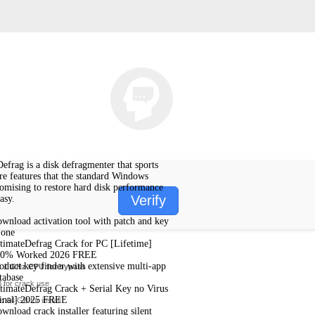
efrag is a disk defragmenter that sports
e features that the standard Windows
promising to restore hard disk performance
Verify
asy.
wnload activation tool with patch and key
 one
timateDefrag Crack for PC [Lifetime]
00% Worked 2026 FREE
oduct key finder with extensive multi-app
:
1 GHz CPU for bypass
tabase
 for crack use
timateDefrag Crack + Serial Key no Virus
inal] 2025 FREE
e:
64 GB for install
wnload crack installer featuring silent