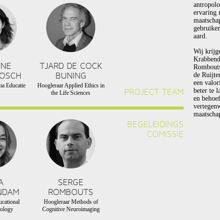
antropolo
ervaring 
maatscha
gebruiken
aard.
Wij krijg
Krabbend
NNE
TJARD DE COCK
Rombouts 
BOSCH
BUNING
de Ruijte
een valor
a Educatie
Hoogleraar Applied Ethics in
PROJECT TEAM
beter te 
the Life Sciences
en behoef
vertegen
maatschap
BEGELEIDINGS
COMISSIE
A
SERGE
NDAM
ROMBOUTS
cational
Hoogleraar Methods of
ology
Cognitive Neuroimaging