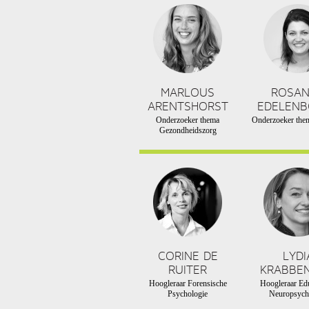
MARLOUS
ROSA
ARENTSHORST
EDELEN
Onderzoeker thema
Onderzoeker them
Gezondheidszorg
CORINE DE
LYDI
RUITER
KRABBE
Hoogleraar Forensische
Hoogleraar Edu
Psychologie
Neuropsych