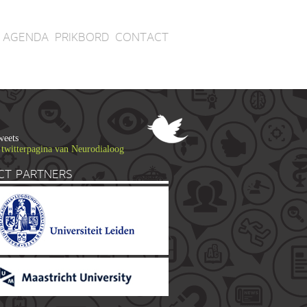
AGENDA
PRIKBORD
CONTACT
weets
 twitterpagina van Neurodialoog
CT PARTNERS