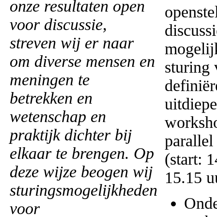
onze resultaten open
openste
voor discussie,
discussi
streven wij er naar
mogelij
om diverse mensen en
sturing 
meningen te
definië
betrekken en
uitdiep
wetenschap en
worksho
praktijk dichter bij
parallel
elkaar te brengen. Op
(start: 
deze wijze beogen wij
15.15 u
sturingsmogelijkheden
Onde
voor