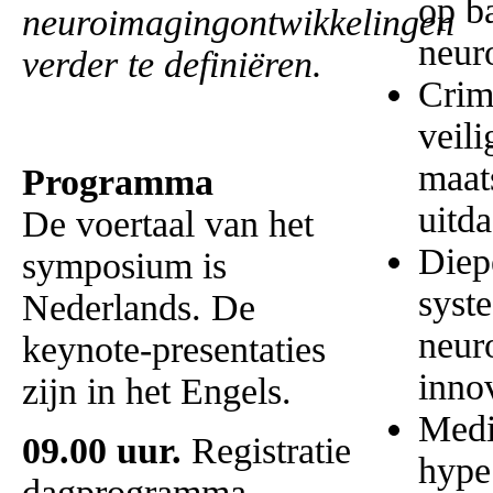
op b
neuroimagingontwikkelingen
neur
verder te definiëren.
Crim
veili
maat
Programma
uitd
De voertaal van het
Diep
symposium is
syst
Nederlands. De
neur
keynote-presentaties
inno
zijn in het Engels.
Medi
09.00 uur.
Registratie
hype
dagprogramma