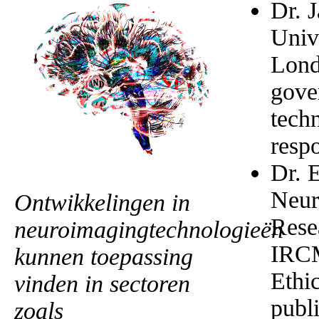
Dr. J
Univ
Lond
gove
techn
resp
Dr. 
Neur
Ontwikkelingen in
Rese
neuroimagingtechnologieën
IRCM
kunnen toepassing
Ethi
vinden in sectoren
publi
zoals