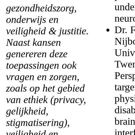
unde
gezondheidszorg,
neur
onderwijs en
Dr. 
veiligheid & justitie.
Nijb
Naast kansen
Univ
genereren deze
Twen
toepassingen ook
Pers
vragen en zorgen,
targe
zoals op het gebied
phys
van ethiek (privacy,
disab
gelijkheid,
brai
stigmatisering),
inter
veiligheid en