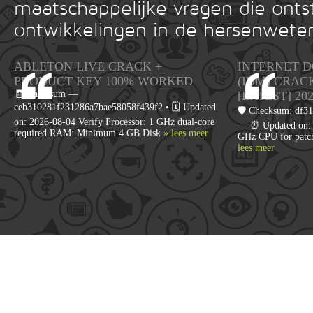
maatschappelijke vragen die onts
ontwikkelingen in de hersenwete
ABLETON LIVE CRACK +
INTERNET 
PRODUCT KEY 100% WORKED
(IDM) CRAC
🧾 Hash-sum —
[LATEST] 20
ceb310281f231286a7bae58058f439f2 • 🗓 Updated
🛡️ Checksum: df
on: 2026-08-04 Verify Processor: 1 GHz dual-core
— ⏰ Updated on: 2
required RAM: Minimum 4 GB Disk
» lees meer
GHz CPU for patc
lees meer