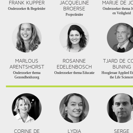
FRANK KUPPER
JACQUELINE
MARIJE DE J
BROERSE
Onderzoeker & Begeleider
Onderzoeker thema Ju
en Veiligheid
Projectleider
MARLOUS
ROSANNE
TJARD DE C
ARENTSHORST
EDELENBOSCH
BUNING
Onderzoeker thema
Onderzoeker thema Educatie
Hoogleraar Applied Et
Gezondheidszorg
the Life Science
CORINE DE
LYDIA
SERGE