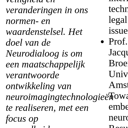
techn
veranderingen in ons
legal
normen- en
issue
waardenstelsel. Het
Prof.
doel van de
Jacq
Neurodialoog is om
Broe
een maatschappelijk
Univ
verantwoorde
Amst
ontwikkeling van
Towa
neuroimagingtechnologieën
embe
te realiseren, met een
neur
focus op