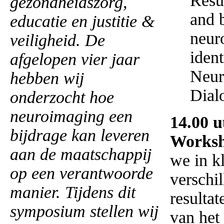
Resu
gezondheidszorg,
and b
educatie en justitie &
neur
veiligheid. De
ident
afgelopen vier jaar
Neur
hebben wij
Dial
onderzocht hoe
neuroimaging een
14.00 u
bijdrage kan leveren
Works
aan de maatschappij
we in k
op een verantwoorde
verschi
manier. Tijdens dit
resultat
symposium stellen wij
van het 