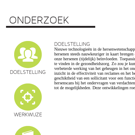
ONDERZOEK
DOELSTELLING
Nieuwe technologieën in de hersenwetenschap
vragen op, onder meer op het gebied van de e
hersenen steeds nauwkeuriger in kaart brengen
privacy, gelijkheid, stigmatisering), volksgezo
onze hersenen (tijdelijk) beïnvloeden. Toepassin
en veranderingen in ons normen en waarden s
te vinden in de gezondheidszorg. Zo zou je ku
commerciële toepassing van een aantal van de
verbeterde werking van het geheugen in het on
een extra reden voor zorg. Het doel van dit pro
DOELSTELLING
inzicht in de effectiviteit van reclames en het 
maatschappelijk verantwoorde ontwikkeling van te
geschiktheid van een sollicitant voor een funct
de hersenwetenschappen te realiseren, m
hersenscans bij het ondervragen van verdachte
tot de mogelijkheden. Deze ontwikkelingen roe
WERKWIJZE