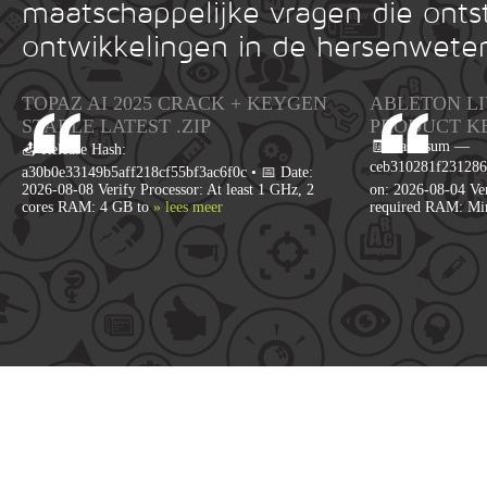
maatschappelijke vragen die onts
ontwikkelingen in de hersenwete
TOPAZ AI 2025 CRACK + KEYGEN
ABLETON LI
STABLE LATEST .ZIP
PRODUCT K
🧾 Hash-sum —
📤 Release Hash:
ceb310281f231286
a30b0e33149b5aff218cf55bf3ac6f0c • 📅 Date:
2026-08-08 Verify Processor: At least 1 GHz, 2
on: 2026-08-04 Ver
cores RAM: 4 GB to
» lees meer
required RAM: M