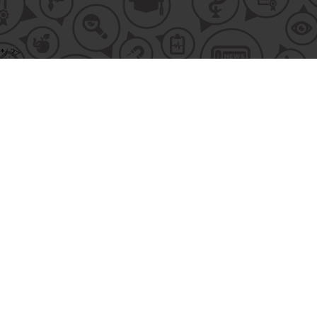
*/ ?>