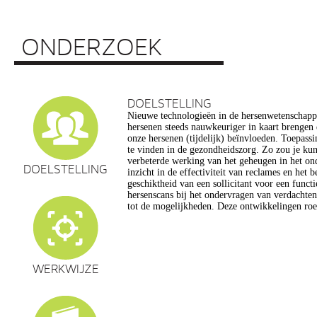
ONDERZOEK
DOELSTELLING
Nieuwe technologieën in de hersenwetenschap
vragen op, onder meer op het gebied van de e
hersenen steeds nauwkeuriger in kaart brengen
privacy, gelijkheid, stigmatisering), volksgezo
onze hersenen (tijdelijk) beïnvloeden. Toepassin
en veranderingen in ons normen en waarden s
te vinden in de gezondheidszorg. Zo zou je ku
commerciële toepassing van een aantal van de
verbeterde werking van het geheugen in het on
een extra reden voor zorg. Het doel van dit pro
DOELSTELLING
inzicht in de effectiviteit van reclames en het 
maatschappelijk verantwoorde ontwikkeling van te
geschiktheid van een sollicitant voor een funct
de hersenwetenschappen te realiseren, m
hersenscans bij het ondervragen van verdachte
tot de mogelijkheden. Deze ontwikkelingen roe
WERKWIJZE