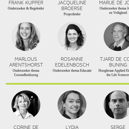
FRANK KUPPER
JACQUELINE
MARIJE DE J
BROERSE
Onderzoeker & Begeleider
Onderzoeker thema Ju
en Veiligheid
Projectleider
MARLOUS
ROSANNE
TJARD DE C
ARENTSHORST
EDELENBOSCH
BUNING
Onderzoeker thema
Onderzoeker thema Educatie
Hoogleraar Applied Et
Gezondheidszorg
the Life Science
CORINE DE
LYDIA
SERGE