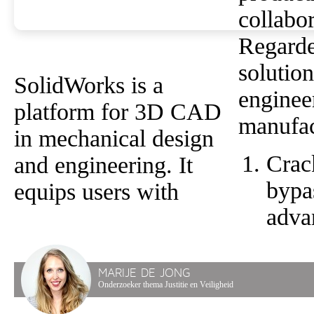
collabor
Regarde
solution
SolidWorks is a
enginee
platform for 3D CAD
manufac
in mechanical design
Crac
and engineering. It
bypa
equips users with
adva
MARIJE DE JONG
Onderzoeker thema Justitie en Veiligheid