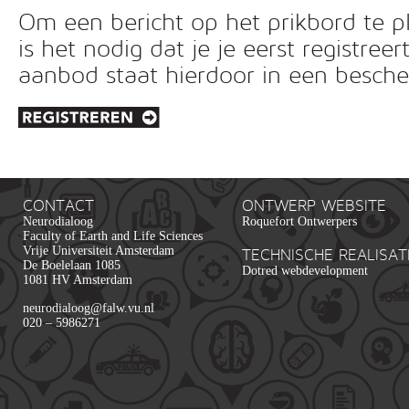
Om een bericht op het prikbord te pl
is het nodig dat je je eerst registreer
aanbod staat hierdoor in een besc
CONTACT
ONTWERP WEBSITE
Neurodialoog
Roquefort Ontwerpers
Faculty of Earth and Life Sciences
Vrije Universiteit Amsterdam
TECHNISCHE REALISAT
De Boelelaan 1085
Dotred webdevelopment
1081 HV Amsterdam
neurodialoog@falw.vu.nl
020 – 5986271