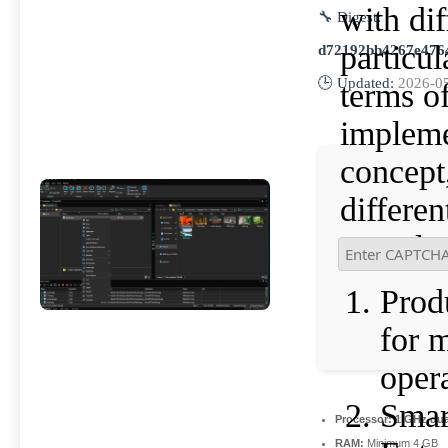
with dif
🔧 Digest:
particul
d72192bb4267e476
🕒 Updated:
2026-0
terms of
impleme
concept,
differen
complex
Prod
for m
oper
Sma
Processor:
1 GHz dua
RAM:
Minimum 4 GB