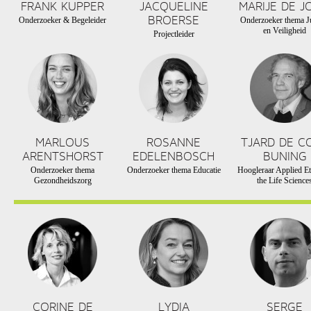
FRANK KUPPER
JACQUELINE
MARIJE DE J
BROERSE
Onderzoeker & Begeleider
Onderzoeker thema Ju
en Veiligheid
Projectleider
MARLOUS
ROSANNE
TJARD DE C
ARENTSHORST
EDELENBOSCH
BUNING
Onderzoeker thema
Onderzoeker thema Educatie
Hoogleraar Applied Et
Gezondheidszorg
the Life Science
CORINE DE
LYDIA
SERGE