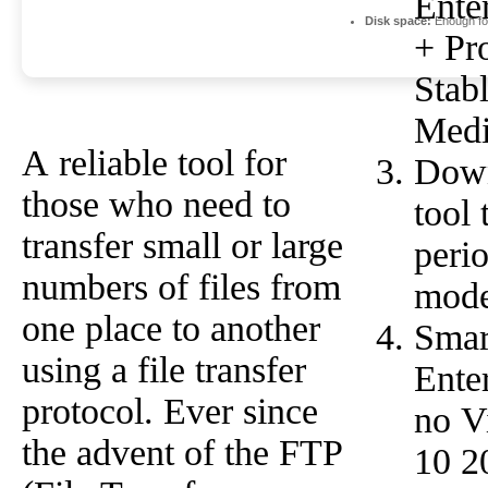
Ente
Disk space:
Enough for
+ Pr
Stabl
Medi
A reliable tool for
Down
those who need to
tool 
transfer small or large
peri
numbers of files from
mod
one place to another
Sma
using a file transfer
Ente
protocol. Ever since
no V
the advent of the FTP
10 2