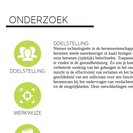
ONDERZOEK
DOELSTELLING
Nieuwe technologieën in de hersenwetenschap
vragen op, onder meer op het gebied van de e
hersenen steeds nauwkeuriger in kaart brengen
privacy, gelijkheid, stigmatisering), volksgezo
onze hersenen (tijdelijk) beïnvloeden. Toepassin
en veranderingen in ons normen en waarden s
te vinden in de gezondheidszorg. Zo zou je ku
commerciële toepassing van een aantal van de
verbeterde werking van het geheugen in het on
een extra reden voor zorg. Het doel van dit pro
DOELSTELLING
inzicht in de effectiviteit van reclames en het 
maatschappelijk verantwoorde ontwikkeling van te
geschiktheid van een sollicitant voor een funct
de hersenwetenschappen te realiseren, m
hersenscans bij het ondervragen van verdachte
tot de mogelijkheden. Deze ontwikkelingen roe
WERKWIJZE