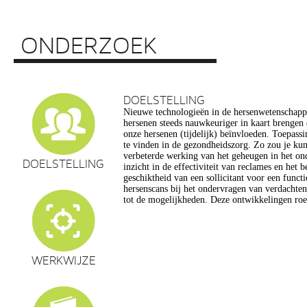
ONDERZOEK
DOELSTELLING
Nieuwe technologieën in de hersenwetenschap
vragen op, onder meer op het gebied van de e
hersenen steeds nauwkeuriger in kaart brengen
privacy, gelijkheid, stigmatisering), volksgezo
onze hersenen (tijdelijk) beïnvloeden. Toepassin
en veranderingen in ons normen en waarden s
te vinden in de gezondheidszorg. Zo zou je ku
commerciële toepassing van een aantal van de
verbeterde werking van het geheugen in het on
een extra reden voor zorg. Het doel van dit pro
DOELSTELLING
inzicht in de effectiviteit van reclames en het 
maatschappelijk verantwoorde ontwikkeling van te
geschiktheid van een sollicitant voor een funct
de hersenwetenschappen te realiseren, m
hersenscans bij het ondervragen van verdachte
tot de mogelijkheden. Deze ontwikkelingen roe
WERKWIJZE