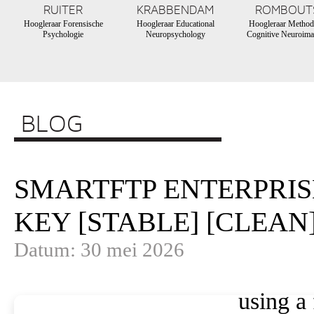
RUITER
KRABBENDAM
ROMBOUT
Hoogleraar Forensische
Hoogleraar Educational
Hoogleraar Method
Psychologie
Neuropsychology
Cognitive Neuroima
BLOG
SMARTFTP ENTERPRIS
KEY [STABLE] [CLEAN
Datum: 30 mei 2026
using a 