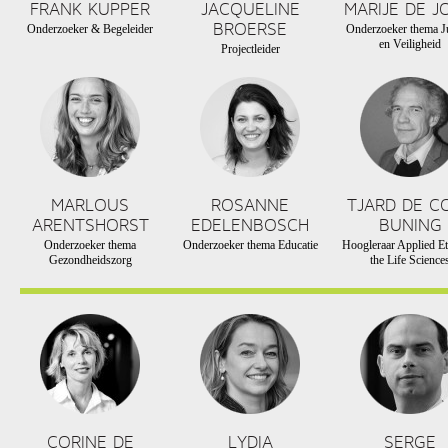
FRANK KUPPER
JACQUELINE
MARIJE DE J
BROERSE
Onderzoeker & Begeleider
Onderzoeker thema Ju
en Veiligheid
Projectleider
MARLOUS
ROSANNE
TJARD DE C
ARENTSHORST
EDELENBOSCH
BUNING
Onderzoeker thema
Onderzoeker thema Educatie
Hoogleraar Applied Et
Gezondheidszorg
the Life Science
CORINE DE
LYDIA
SERGE