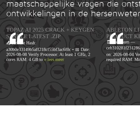
maatschappelijke vragen die onts
ontwikkelingen in de hersenwete
TOPAZ AI 2025 CRACK + KEYGEN
ABLETON LI
STABLE LATEST .ZIP
PRODUCT K
🧾 Hash-sum —
📤 Release Hash:
ceb310281f231286
a30b0e33149b5aff218cf55bf3ac6f0c • 📅 Date:
2026-08-08 Verify Processor: At least 1 GHz, 2
on: 2026-08-04 Ver
cores RAM: 4 GB to
» lees meer
required RAM: M