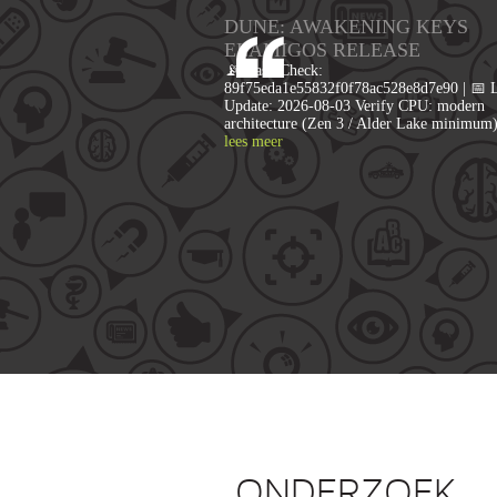
DUNE: AWAKENING KEYS
ELAMIGOS RELEASE
📡 Hash Check:
89f75eda1e55832f0f78ac528e8d7e90 | 📅 L
Update: 2026-08-03 Verify CPU: modern
architecture (Zen 3 / Alder Lake minimu
lees meer
ONDERZOEK