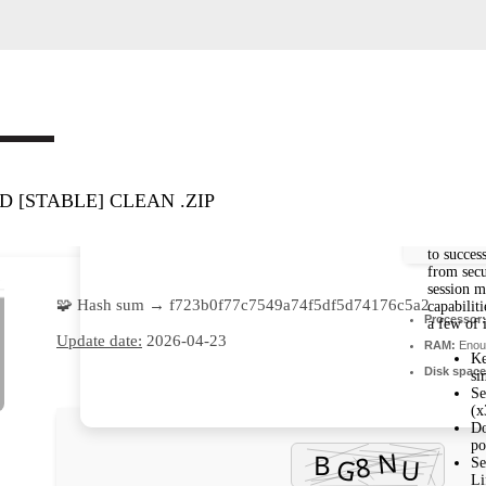
 [STABLE] CLEAN .ZIP
to succes
from secu
session m
🧩 Hash sum → f723b0f77c7549a74f5df5d74176c5a2
capabilit
Processor:
a few of i
Update date:
2026-04-23
RAM:
Enoug
Ke
Disk space
si
Se
(x
Do
po
Se
Li