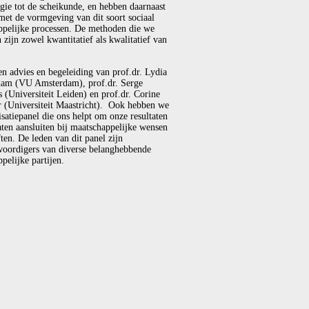
gie tot de scheikunde, en hebben daarnaast
met de vormgeving van dit soort sociaal
ppelijke processen. De methoden die we
 zijn zowel kwantitatief als kwalitatief van
en advies en begeleiding van prof.dr. Lydia
am (VU Amsterdam), prof.dr. Serge
(Universiteit Leiden) en prof.dr. Corine
r (Universiteit Maastricht). Ook hebben we
isatiepanel die ons helpt om onze resultaten
laten aansluiten bij maatschappelijke wensen
ten. De leden van dit panel zijn
woordigers van diverse belanghebbende
pelijke partijen.