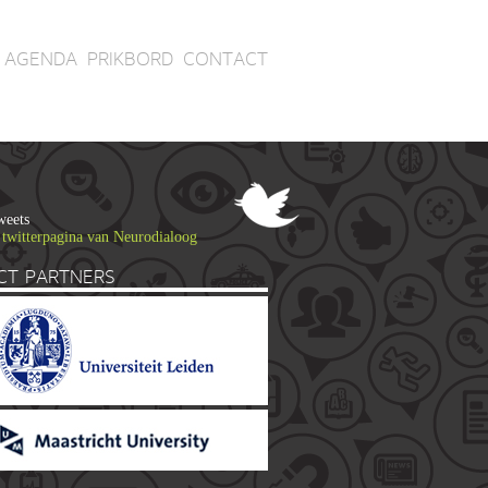
AGENDA
PRIKBORD
CONTACT
weets
 twitterpagina van Neurodialoog
CT PARTNERS