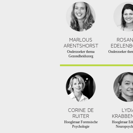
MARLOUS
ROSA
ARENTSHORST
EDELEN
Onderzoeker thema
Onderzoeker them
Gezondheidszorg
CORINE DE
LYDI
RUITER
KRABBE
Hoogleraar Forensische
Hoogleraar Edu
Psychologie
Neuropsych