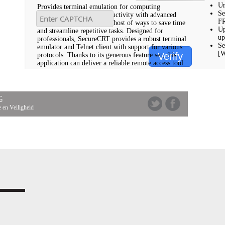
Un
Provides terminal emulation for computing
Se
professionals, raising productivity with advanced
F
session management and a host of ways to save time
Up
and streamline repetitive tasks. Designed for
up
professionals, SecureCRT provides a robust terminal
Se
emulator and Telnet client with support for various
[
Verify
protocols. Thanks to its generous feature set, this
application can deliver a reliable remote access tool
G
 en Veiligheid