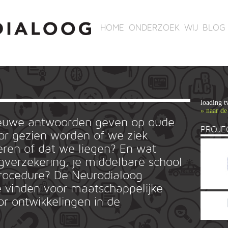
HOME
ONDERZOEK
WIJ
BLOG
loading t
» naar de
ieuwe antwoorden geven op oude
PROJE
r gezien worden of we ziek
ren of dat we liegen? En wat
rgverzekering, je middelbare school
ieprocedure? De Neurodialoog
 vinden voor maatschappelijke
or ontwikkelingen in de