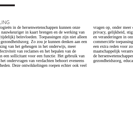
LING
ogieën in de hersenwetenschappen kunnen onze
er meer op het gebied van de ethiek (recht op
s nauwkeuriger in kaart brengen en de werking van
heid, stigmatisering), volksgezondheid (veiligheid)
tijdelijk) beïnvloeden. Toepassingen zijn niet alleen
gen in ons normen en waarden stelsel. De beoogde
e gezondheidszorg. Zo zou je kunnen denken aan een
epassing van een aantal van deze technologieën is
king van het geheugen in het onderwijs, meer
 voor zorg. Het doel van dit project is om een
ffectiviteit van reclames en het bepalen van de
 verantwoorde ontwikkeling van technologieën in
n een sollicitant voor een functie. Het gebruik van
enschappen te realiseren, met een focus op
j het ondervragen van verdachten behoort eveneens
gezondheidszorg, educat
kheden. Deze ontwikkelingen roepen echter ook veel