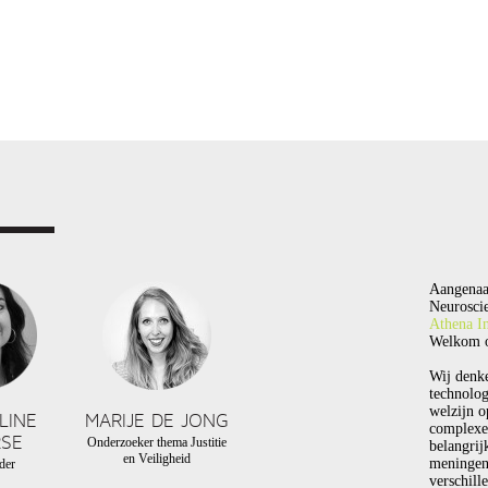
Aangenaa
Neuroscie
Athena In
Welkom o
Wij denk
technolog
welzijn o
LINE
MARIJE DE JONG
complexe
SE
Onderzoeker thema Justitie
belangrij
en Veiligheid
meningen
der
verschill