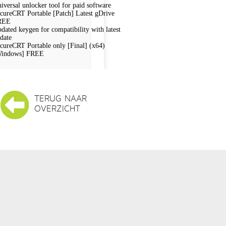
iversal unlocker tool for paid software
cureCRT Portable [Patch] Latest gDrive
REE
dated keygen for compatibility with latest
date
cureCRT Portable only [Final] (x64)
Windows] FREE
TERUG NAAR
OVERZICHT