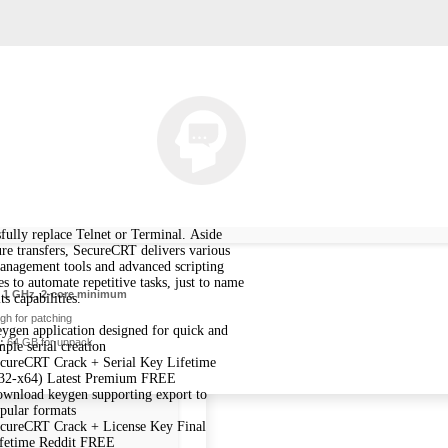
sfully replace Telnet or Terminal. Aside
re transfers, SecureCRT delivers various
anagement tools and advanced scripting
ies to automate repetitive tasks, just to name
1 GHz, 2-core minimum
ts capabilities.
h for patching
ygen application designed for quick and
:
64 GB for unpack
mple serial creation
cureCRT Crack + Serial Key Lifetime
32-x64) Latest Premium FREE
wnload keygen supporting export to
pular formats
cureCRT Crack + License Key Final
fetime Reddit FREE