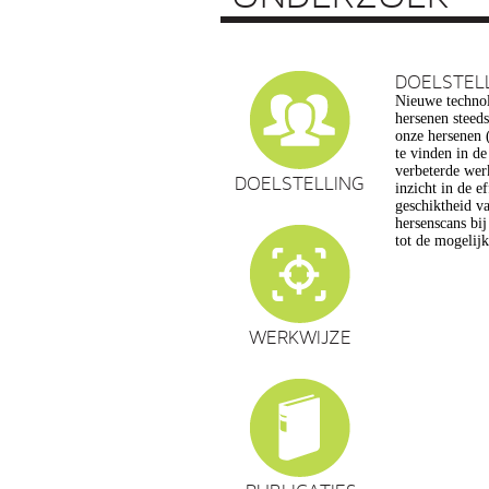
DOELSTEL
Nieuwe technol
vragen op, ond
hersenen steed
privacy, gelijk
onze hersenen (
en veranderin
te vinden in d
commerciële to
verbeterde wer
een extra reden
DOELSTELLING
inzicht in de e
maatschappelijk
geschiktheid va
de hersenwet
hersenscans bi
tot de mogelij
WERKWIJZE