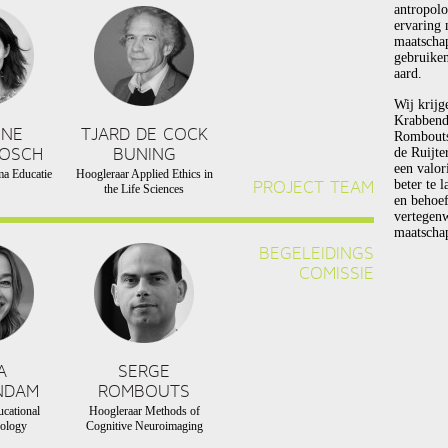
antropolo
ervaring 
maatscha
gebruiken
aard.
Wij krijg
Krabbend
NNE
TJARD DE COCK
Rombouts 
BOSCH
BUNING
de Ruijte
een valor
a Educatie
Hoogleraar Applied Ethics in
PROJECT TEAM
beter te 
the Life Sciences
en behoef
vertegen
maatschap
BEGELEIDINGS
COMISSIE
A
SERGE
NDAM
ROMBOUTS
cational
Hoogleraar Methods of
ology
Cognitive Neuroimaging