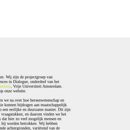
m. Wij zijn de projectgroep van
nces in Dialogue, onderdeel van het
stituut
, Vrije Universiteit Amsterdam.
p onze website.
en we na over hoe hersenwetenschap en
ie kunnen bijdragen aan maatschappelijk
p een eerlijke en duurzame manier. Dit zijn
 vraagstukken, en daarom vinden we het
k dat hier zo veel mogelijk mensen en
 bij worden betrokken. Wij hebben
ende achtergronden, variërend van de