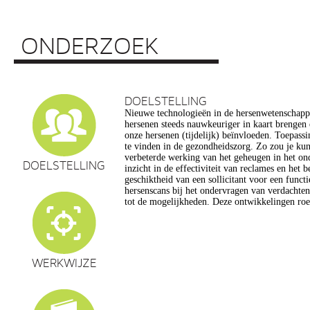
ONDERZOEK
DOELSTELLING
Nieuwe technologieën in de hersenwetenschap
vragen op, onder meer op het gebied van de e
hersenen steeds nauwkeuriger in kaart brengen
privacy, gelijkheid, stigmatisering), volksgezo
onze hersenen (tijdelijk) beïnvloeden. Toepassin
en veranderingen in ons normen en waarden s
te vinden in de gezondheidszorg. Zo zou je ku
commerciële toepassing van een aantal van de
verbeterde werking van het geheugen in het on
een extra reden voor zorg. Het doel van dit pro
DOELSTELLING
inzicht in de effectiviteit van reclames en het 
maatschappelijk verantwoorde ontwikkeling van te
geschiktheid van een sollicitant voor een funct
de hersenwetenschappen te realiseren, m
hersenscans bij het ondervragen van verdachte
tot de mogelijkheden. Deze ontwikkelingen roe
WERKWIJZE