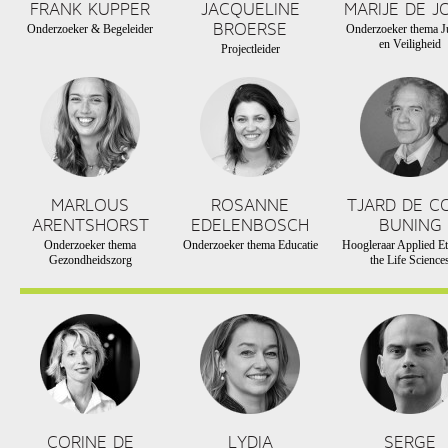
FRANK KUPPER
JACQUELINE
MARIJE DE J
BROERSE
Onderzoeker & Begeleider
Onderzoeker thema Ju
en Veiligheid
Projectleider
MARLOUS
ROSANNE
TJARD DE C
ARENTSHORST
EDELENBOSCH
BUNING
Onderzoeker thema
Onderzoeker thema Educatie
Hoogleraar Applied Et
Gezondheidszorg
the Life Science
CORINE DE
LYDIA
SERGE