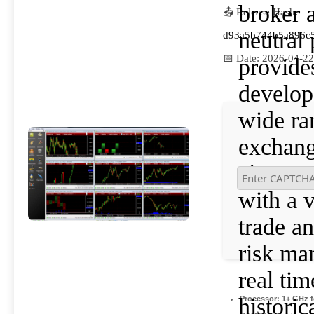
broker
📤 Release Hash:
neutral 
d93a5b744b5a896c5
📅 Date:
2026-04-22
provide
develop
wide ra
exchang
classes
with a v
trade an
risk ma
real ti
historic
Processor:
1+ GHz f