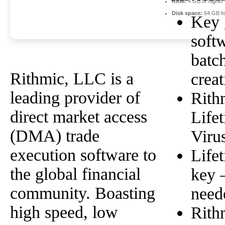
RAM:
4 GB or higher
Disk space:
64 GB fo
Key 
soft
batch
Rithmic, LLC is a
creat
leading provider of
Rith
direct market access
Life
(DMA) trade
Viru
execution software to
Life
the global financial
key 
community. Boasting
need
high speed, low
Rith