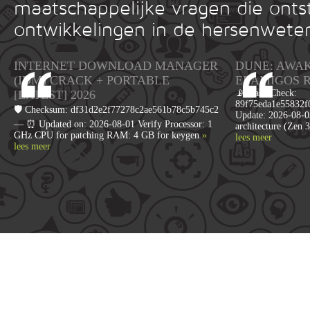
maatschappelijke vragen die onts
ontwikkelingen in de hersenwete
INTERNET DOWNLOAD MANAGER
DUNE: AWA
(IDM) CRACK + PORTABLE
ELAMIGOS 
[LATEST] 2026
📡 Hash Check:
89f75eda1e55832f0
🛡️ Checksum: df31d2e2f77278c2ae561b78c5b745c2
Update: 2026-08-0
— ⏰ Updated on: 2026-08-01 Verify Processor: 1
architecture (Zen
GHz CPU for patching RAM: 4 GB for keygen
»
lees meer
lees meer