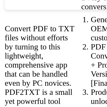
convers
Gener
OEM 
Convert PDF to TXT
cust
files without efforts
PDF
by turning to this
Conv
lightweight,
+ Pr
comprehensive app
Vers
that can be handled
[Fin
even by PC novices.
Prod
PDF2TXT is a small
unlo
yet powerful tool