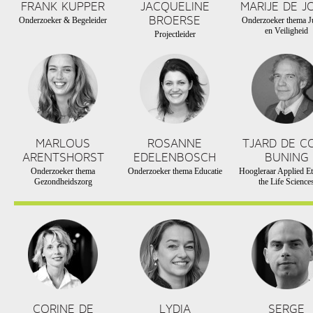
FRANK KUPPER
JACQUELINE
MARIJE DE J
BROERSE
Onderzoeker & Begeleider
Onderzoeker thema Ju
en Veiligheid
Projectleider
MARLOUS
ROSANNE
TJARD DE C
ARENTSHORST
EDELENBOSCH
BUNING
Onderzoeker thema
Onderzoeker thema Educatie
Hoogleraar Applied Et
Gezondheidszorg
the Life Science
CORINE DE
LYDIA
SERGE