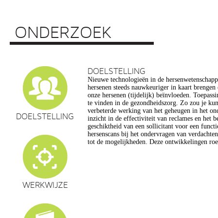
ONDERZOEK
DOELSTELLING
Nieuwe technologieën in de hersenwetenschap
vragen op, onder meer op het gebied van de e
hersenen steeds nauwkeuriger in kaart brengen
privacy, gelijkheid, stigmatisering), volksgezo
onze hersenen (tijdelijk) beïnvloeden. Toepassin
en veranderingen in ons normen en waarden s
te vinden in de gezondheidszorg. Zo zou je ku
commerciële toepassing van een aantal van de
verbeterde werking van het geheugen in het on
een extra reden voor zorg. Het doel van dit pro
DOELSTELLING
inzicht in de effectiviteit van reclames en het 
maatschappelijk verantwoorde ontwikkeling van te
geschiktheid van een sollicitant voor een funct
de hersenwetenschappen te realiseren, m
hersenscans bij het ondervragen van verdachte
tot de mogelijkheden. Deze ontwikkelingen roe
WERKWIJZE