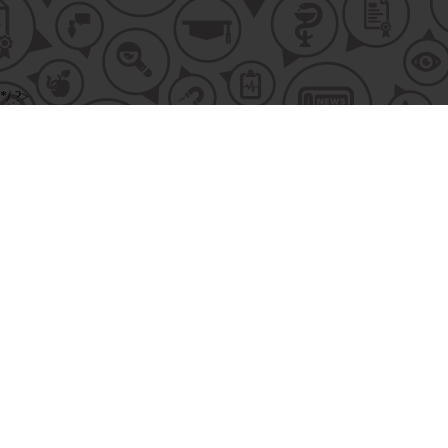
*/ ?>