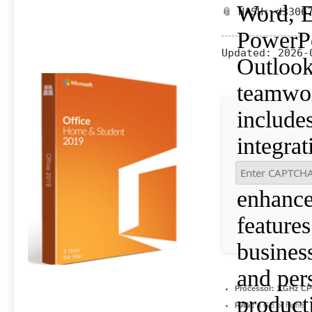
Word, E
📎 HASH: d3306
PowerPo
Updated:
2026-
Outlook
teamwor
include
integrat
authori
enhance
features
busines
and per
Processor:
1 GHz CPU
producti
RAM:
4 GB or higher