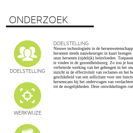
ONDERZOEK
DOELSTELLING
Nieuwe technologieën in de hersenwetenschap
vragen op, onder meer op het gebied van de e
hersenen steeds nauwkeuriger in kaart brengen
privacy, gelijkheid, stigmatisering), volksgezo
onze hersenen (tijdelijk) beïnvloeden. Toepassin
en veranderingen in ons normen en waarden s
te vinden in de gezondheidszorg. Zo zou je ku
commerciële toepassing van een aantal van de
verbeterde werking van het geheugen in het on
een extra reden voor zorg. Het doel van dit pro
DOELSTELLING
inzicht in de effectiviteit van reclames en het 
maatschappelijk verantwoorde ontwikkeling van te
geschiktheid van een sollicitant voor een funct
de hersenwetenschappen te realiseren, m
hersenscans bij het ondervragen van verdachte
tot de mogelijkheden. Deze ontwikkelingen roe
WERKWIJZE