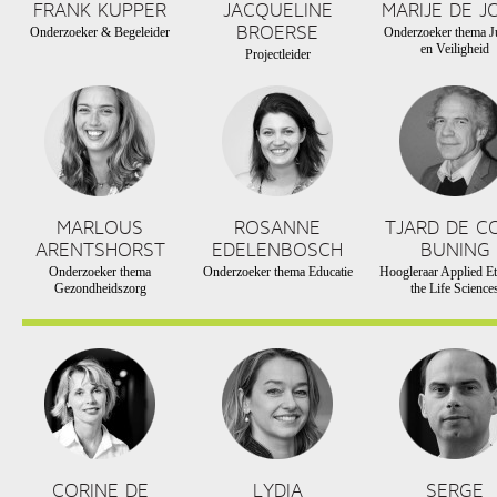
FRANK KUPPER
JACQUELINE
MARIJE DE J
BROERSE
Onderzoeker & Begeleider
Onderzoeker thema Ju
en Veiligheid
Projectleider
MARLOUS
ROSANNE
TJARD DE C
ARENTSHORST
EDELENBOSCH
BUNING
Onderzoeker thema
Onderzoeker thema Educatie
Hoogleraar Applied Et
Gezondheidszorg
the Life Science
CORINE DE
LYDIA
SERGE