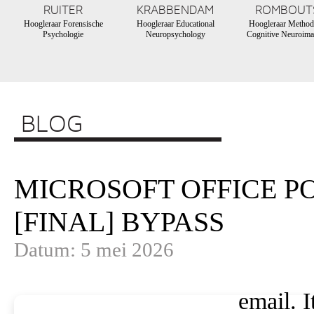
RUITER
KRABBENDAM
ROMBOUT
Hoogleraar Forensische
Hoogleraar Educational
Hoogleraar Method
Psychologie
Neuropsychology
Cognitive Neuroima
BLOG
MICROSOFT OFFICE P
[FINAL] BYPASS
Datum: 5 mei 2026
email. I