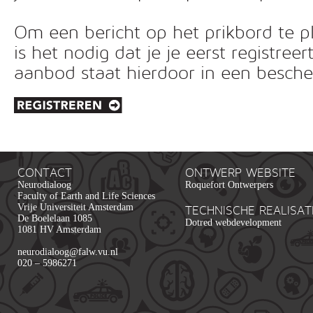
Om een bericht op het prikbord te pl
is het nodig dat je je eerst registreer
aanbod staat hierdoor in een besc
CONTACT
ONTWERP WEBSITE
Neurodialoog
Roquefort Ontwerpers
Faculty of Earth and Life Sciences
Vrije Universiteit Amsterdam
TECHNISCHE REALISAT
De Boelelaan 1085
Dotred webdevelopment
1081 HV Amsterdam
neurodialoog@falw.vu.nl
020 – 5986271