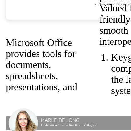
Disk space:
Required
Valued f
friendl
smooth
interope
Microsoft Office
provides tools for
Key
documents,
comp
spreadsheets,
the l
presentations, and
syst
MARIJE DE JONG
Onderzoeker thema Justitie en Veiligheid