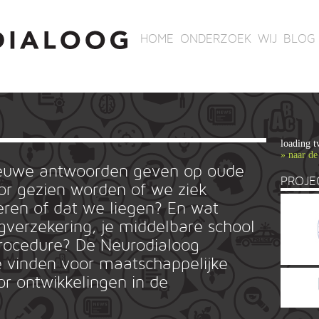
HOME
ONDERZOEK
WIJ
BLOG
loading t
» naar de
ieuwe antwoorden geven op oude
PROJE
r gezien worden of we ziek
ren of dat we liegen? En wat
rgverzekering, je middelbare school
ieprocedure? De Neurodialoog
 vinden voor maatschappelijke
or ontwikkelingen in de