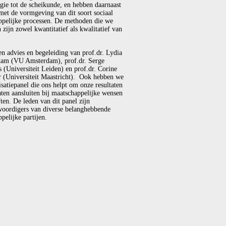
gie tot de scheikunde, en hebben daarnaast
met de vormgeving van dit soort sociaal
ppelijke processen. De methoden die we
 zijn zowel kwantitatief als kwalitatief van
en advies en begeleiding van prof.dr. Lydia
am (VU Amsterdam), prof.dr. Serge
(Universiteit Leiden) en prof.dr. Corine
r (Universiteit Maastricht). Ook hebben we
isatiepanel die ons helpt om onze resultaten
laten aansluiten bij maatschappelijke wensen
ten. De leden van dit panel zijn
woordigers van diverse belanghebbende
pelijke partijen.