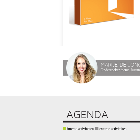
MARIJE DE JON
Onderzoeker thema Justitie
AGENDA
interne activiteiten
externe activiteiten