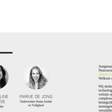
Aangenaa
Neuroscie
Athena In
Welkom o
Wij denk
technolog
welzijn o
LINE
MARIJE DE JONG
complexe
SE
Onderzoeker thema Justitie
belangrij
en Veiligheid
meningen
der
verschill