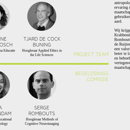
antropolo
ervaring 
maatscha
gebruiken
aard.
Wij krijg
Krabbend
NNE
TJARD DE COCK
Rombouts 
BOSCH
BUNING
de Ruijte
een valor
a Educatie
Hoogleraar Applied Ethics in
PROJECT TEAM
beter te 
the Life Sciences
en behoef
vertegen
maatschap
BEGELEIDINGS
COMISSIE
A
SERGE
NDAM
ROMBOUTS
cational
Hoogleraar Methods of
ology
Cognitive Neuroimaging