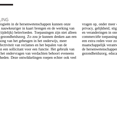
LING
ogieën in de hersenwetenschappen kunnen onze
er meer op het gebied van de ethiek (recht op
s nauwkeuriger in kaart brengen en de werking van
heid, stigmatisering), volksgezondheid (veiligheid)
tijdelijk) beïnvloeden. Toepassingen zijn niet alleen
gen in ons normen en waarden stelsel. De beoogde
e gezondheidszorg. Zo zou je kunnen denken aan een
epassing van een aantal van deze technologieën is
king van het geheugen in het onderwijs, meer
 voor zorg. Het doel van dit project is om een
ffectiviteit van reclames en het bepalen van de
 verantwoorde ontwikkeling van technologieën in
n een sollicitant voor een functie. Het gebruik van
enschappen te realiseren, met een focus op
j het ondervragen van verdachten behoort eveneens
gezondheidszorg, educat
kheden. Deze ontwikkelingen roepen echter ook veel