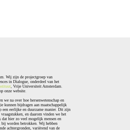
m. Wij zijn de projectgroep van
nces in Dialogue, onderdeel van het
stituut
, Vrije Universiteit Amsterdam.
p onze website.
en we na over hoe hersenwetenschap en
ie kunnen bijdragen aan maatschappelijk
p een eerlijke en duurzame manier. Dit zijn
 vraagstukken, en daarom vinden we het
k dat hier zo veel mogelijk mensen en
 bij worden betrokken. Wij hebben
ende achtergronden, variërend van de