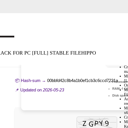
ACK FOR PC [FULL] STABLE FILEHIPPO
Cr
ma
Mi
📦 Hash-sum →
00bbfd42c8b4a1b0ef1cb3c6ccd7221a
[L
Processor
On
RAM:
4 GB
📌 Updated on
2026-05-23
Mi
Fi
Disk spac
Ac
re
Mi
x6
Cr
Mi
Ke