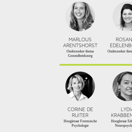
MARLOUS
ROSA
ARENTSHORST
EDELEN
Onderzoeker thema
Onderzoeker them
Gezondheidszorg
CORINE DE
LYDI
RUITER
KRABBE
Hoogleraar Forensische
Hoogleraar Edu
Psychologie
Neuropsych