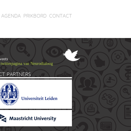
AGENDA
PRIKBORD
CONTACT
weets
 twitterpagina van Neurodialoog
CT PARTNERS