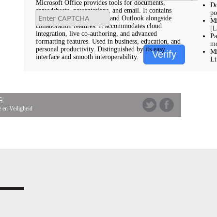
Microsoft Office provides tools for documents,
Do
spreadsheets, presentations, and email. It contains
po
Word, Excel, PowerPoint, and Outlook alongside
Mi
collaboration features. It accommodates cloud
[L
integration, live co-authoring, and advanced
Pa
formatting features. Used in business, education, and
mo
personal productivity. Distinguished by its easy
Mi
Verify
interface and smooth interoperability.
Li
G
 en Veiligheid