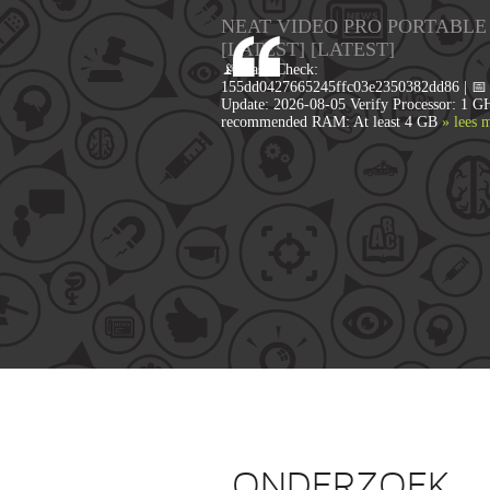
NEAT VIDEO PRO PORTABLE
[LATEST] [LATEST]
📡 Hash Check:
155dd0427665245ffc03e2350382dd86 | 📅 
Update: 2026-08-05 Verify Processor: 1 G
recommended RAM: At least 4 GB
» lees 
ONDERZOEK