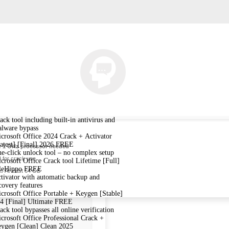
ack tool including built-in antivirus and
lware bypass
crosoft Office 2024 Crack + Activator
atest] [Final] 2026 FREE
:
1 GHz processor needed
e-click unlock tool – no complex setup
 for crack use
crosoft Office Crack tool Lifetime [Full]
leHippo FREE
e:
At least 64 GB
tivator with automatic backup and
covery features
crosoft Office Portable + Keygen [Stable]
4 [Final] Ultimate FREE
ack tool bypasses all online verification
crosoft Office Professional Crack +
ygen [Clean] Clean 2025