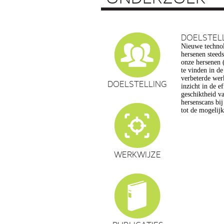
DOELSTEL
Nieuwe technol
vragen op, ond
hersenen steed
privacy, gelijk
onze hersenen (
en veranderin
te vinden in d
commerciële to
verbeterde wer
een extra reden
DOELSTELLING
inzicht in de e
maatschappelijk
geschiktheid va
de hersenwet
hersenscans bi
tot de mogelij
WERKWIJZE