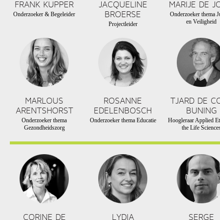
FRANK KUPPER
JACQUELINE
MARIJE DE J
BROERSE
Onderzoeker & Begeleider
Onderzoeker thema Ju
en Veiligheid
Projectleider
MARLOUS
ROSANNE
TJARD DE C
ARENTSHORST
EDELENBOSCH
BUNING
Onderzoeker thema
Onderzoeker thema Educatie
Hoogleraar Applied Et
Gezondheidszorg
the Life Science
CORINE DE
LYDIA
SERGE