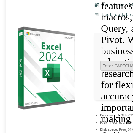
features
🔐 Hash sum: 6
macros
📅 Last update
Query, 
Pivot. 
business
educati
researc
for flexi
accurac
importa
making 
Processor:
1 GHz CPU
RAM:
4 GB recomme
Disk space:
Free: 64