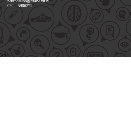
neurodialoog@falw.vu.nl
020 – 5986271
*/ ?>