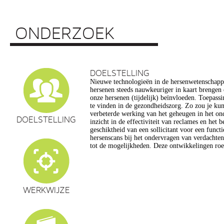
ONDERZOEK
DOELSTELLING
Nieuwe technologieën in de hersenwetenschap
vragen op, onder meer op het gebied van de e
hersenen steeds nauwkeuriger in kaart brengen
privacy, gelijkheid, stigmatisering), volksgezo
onze hersenen (tijdelijk) beïnvloeden. Toepassin
en veranderingen in ons normen en waarden s
te vinden in de gezondheidszorg. Zo zou je ku
commerciële toepassing van een aantal van de
verbeterde werking van het geheugen in het on
een extra reden voor zorg. Het doel van dit pro
DOELSTELLING
inzicht in de effectiviteit van reclames en het 
maatschappelijk verantwoorde ontwikkeling van te
geschiktheid van een sollicitant voor een funct
de hersenwetenschappen te realiseren, m
hersenscans bij het ondervragen van verdachte
tot de mogelijkheden. Deze ontwikkelingen roe
WERKWIJZE