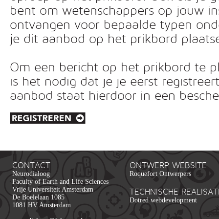
bent om wetenschappers op jouw inst
ontvangen voor bepaalde typen ond
je dit aanbod op het prikbord plaats
Om een bericht op het prikbord te pl
is het nodig dat je je eerst registreer
aanbod staat hierdoor in een besc
CONTACT
ONTWERP WEBSITE
Neurodialoog
Roquefort Ontwerpers
Faculty of Earth and Life Sciences
Vrije Universiteit Amsterdam
TECHNISCHE REALISAT
De Boelelaan 1085
Dotred webdevelopment
1081 HV Amsterdam