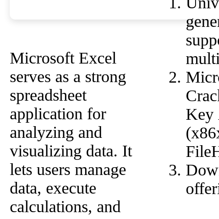
Univ
gene
supp
Microsoft Excel
mult
serves as a strong
Micr
spreadsheet
Crac
application for
Key 
analyzing and
(x86
visualizing data. It
File
lets users manage
Down
data, execute
offer
calculations, and