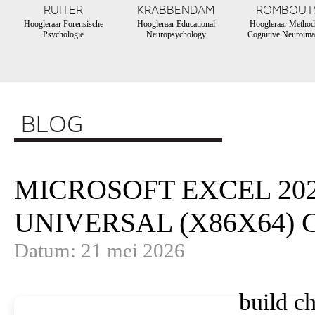
RUITER
KRABBENDAM
ROMBOUT
Hoogleraar Forensische
Hoogleraar Educational
Hoogleraar Method
Psychologie
Neuropsychology
Cognitive Neuroima
BLOG
MICROSOFT EXCEL 20
UNIVERSAL (X86X64)
Datum: 21 mei 2026
build ch