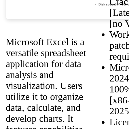
Crac
Disk space:
64 GB fo
[Lat
[no 
Work
Microsoft Excel is a
patch
versatile spreadsheet
requ
application for data
Micr
analysis and
2024
visualization. Users
100
utilize it to organize
[x86
data, calculate, and
2025
develop charts. It
Lice