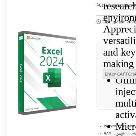
researc
🔍 Hash-sum: 99a3
environ
🕓 Last update: 202
Apprecia
versatil
and key
making 
Offli
injec
mult
activ
Micr
Processor:
At least 
RAM:
Enough for pat