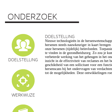
ONDERZOEK
DOELSTELLING
Nieuwe technologieën in de hersenwetenschap
vragen op, onder meer op het gebied van de e
hersenen steeds nauwkeuriger in kaart brengen
privacy, gelijkheid, stigmatisering), volksgezo
onze hersenen (tijdelijk) beïnvloeden. Toepassin
en veranderingen in ons normen en waarden s
te vinden in de gezondheidszorg. Zo zou je ku
commerciële toepassing van een aantal van de
verbeterde werking van het geheugen in het on
een extra reden voor zorg. Het doel van dit pro
DOELSTELLING
inzicht in de effectiviteit van reclames en het 
maatschappelijk verantwoorde ontwikkeling van te
geschiktheid van een sollicitant voor een funct
de hersenwetenschappen te realiseren, m
hersenscans bij het ondervragen van verdachte
tot de mogelijkheden. Deze ontwikkelingen roe
WERKWIJZE