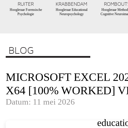
RUITER
KRABBENDAM
ROMBOUT
Hoogleraar Forensische
Hoogleraar Educational
Hoogleraar Method
Psychologie
Neuropsychology
Cognitive Neuroima
BLOG
MICROSOFT EXCEL 20
X64 [100% WORKED] V
Datum: 11 mei 2026
educati