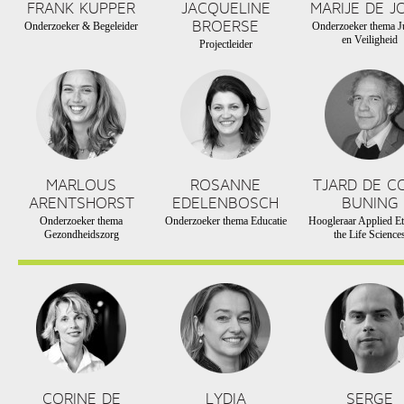
FRANK KUPPER
JACQUELINE
MARIJE DE J
BROERSE
Onderzoeker & Begeleider
Onderzoeker thema Ju
en Veiligheid
Projectleider
MARLOUS
ROSANNE
TJARD DE C
ARENTSHORST
EDELENBOSCH
BUNING
Onderzoeker thema
Onderzoeker thema Educatie
Hoogleraar Applied Et
Gezondheidszorg
the Life Science
CORINE DE
LYDIA
SERGE