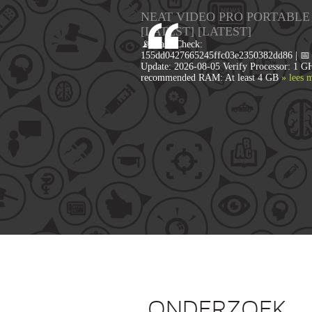
NEAT VIDEO PRO PORTABLE
[LATEST] [LATEST]
📡 Hash Check:
155dd0427665245ffc03e2350382dd86 | 📅 
Update: 2026-08-05 Verify Processor: 1 G
recommended RAM: At least 4 GB
» lees 
ONDERZOEK