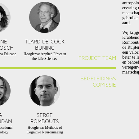
antropolo
ervaring 
maatscha
gebruiken
aard.
Wij krijg
Krabbend
NNE
TJARD DE COCK
Rombouts 
BOSCH
BUNING
de Ruijte
een valor
a Educatie
Hoogleraar Applied Ethics in
PROJECT TEAM
beter te 
the Life Sciences
en behoef
vertegen
maatschap
BEGELEIDINGS
COMISSIE
A
SERGE
NDAM
ROMBOUTS
cational
Hoogleraar Methods of
ology
Cognitive Neuroimaging