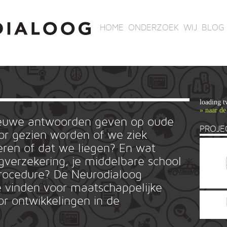
HOME
ONDERZOEK
WIJ
BLOG
loading t
» naar de
ieuwe antwoorden geven op oude
PROJE
r gezien worden of we ziek
ren of dat we liegen? En wat
rgverzekering, je middelbare school
ieprocedure? De Neurodialoog
 vinden voor maatschappelijke
or ontwikkelingen in de