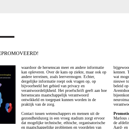
EPROMOVEERD!
waardoor de hersenscan meer en andere informatie
bijgewoon
kan opleveren. Over de kans op ziekte, maar ook op
kennen. T
andere terreinen, zoals leervermogen. Echter,
wat mogel
dergelijke informatie roept ook vragen op, op
nieuwe to
bijvoorbeeld het gebied van privacy en
beleid op
verantwoordelijkheid. Het proefschrift geeft aan hoe
Arentshor
hersenscans maatschappelijk verantwoord
bijeenkom
ontwikkeld en toegepast kunnen worden in de
neuroima
praktijk van de zorg.
verantwo
Contact tussen wetenschappers en mensen uit de
Promoti
gezondheidszorg in een vroeg stadium zorgt ervoor
Marlous A
dat mogelijke technische, ethische, organisatorische
de afdeli
en maatschappelijke problemen en voordelen van
Aard- en