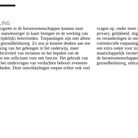
LING
ogieën in de hersenwetenschappen kunnen onze
er meer op het gebied van de ethiek (recht op
s nauwkeuriger in kaart brengen en de werking van
heid, stigmatisering), volksgezondheid (veiligheid)
tijdelijk) beïnvloeden. Toepassingen zijn niet alleen
gen in ons normen en waarden stelsel. De beoogde
e gezondheidszorg. Zo zou je kunnen denken aan een
epassing van een aantal van deze technologieën is
king van het geheugen in het onderwijs, meer
 voor zorg. Het doel van dit project is om een
ffectiviteit van reclames en het bepalen van de
 verantwoorde ontwikkeling van technologieën in
n een sollicitant voor een functie. Het gebruik van
enschappen te realiseren, met een focus op
j het ondervragen van verdachten behoort eveneens
gezondheidszorg, educat
kheden. Deze ontwikkelingen roepen echter ook veel