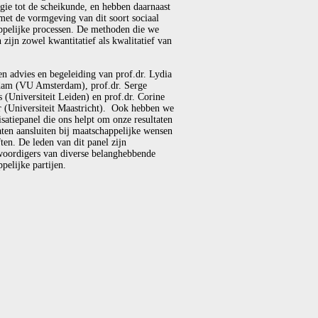
gie tot de scheikunde, en hebben daarnaast
met de vormgeving van dit soort sociaal
ppelijke processen. De methoden die we
 zijn zowel kwantitatief als kwalitatief van
en advies en begeleiding van prof.dr. Lydia
am (VU Amsterdam), prof.dr. Serge
(Universiteit Leiden) en prof.dr. Corine
r (Universiteit Maastricht). Ook hebben we
isatiepanel die ons helpt om onze resultaten
laten aansluiten bij maatschappelijke wensen
ten. De leden van dit panel zijn
woordigers van diverse belanghebbende
pelijke partijen.