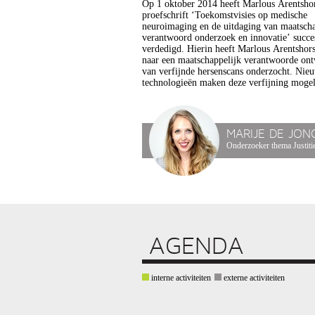
Op 1 oktober 2014 heeft Marlous Arentshor
proefschrift ‘Toekomstvisies op medische
neuroimaging en de uitdaging van maatscha
verantwoord onderzoek en innovatie’ succe
verdedigd. Hierin heeft Marlous Arentshor
naar een maatschappelijk verantwoorde ont
van verfijnde hersenscans onderzocht. Nie
technologieën maken deze verfijning mogel
MARIJE DE JON
Onderzoeker thema Justitie
AGENDA
interne activiteiten
externe activiteiten