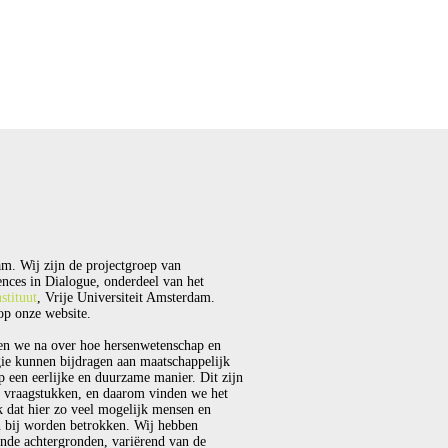
m. Wij zijn de projectgroep van
nces in Dialogue, onderdeel van het
stituut
, Vrije Universiteit Amsterdam.
p onze website.
en we na over hoe hersenwetenschap en
ie kunnen bijdragen aan maatschappelijk
p een eerlijke en duurzame manier. Dit zijn
 vraagstukken, en daarom vinden we het
k dat hier zo veel mogelijk mensen en
 bij worden betrokken. Wij hebben
ende achtergronden, variërend van de