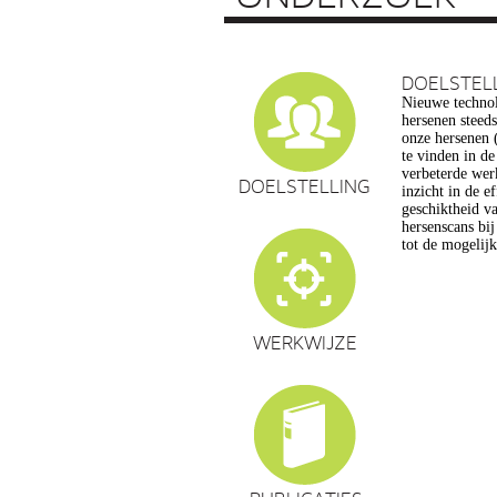
DOELSTEL
Nieuwe technol
vragen op, ond
hersenen steed
privacy, gelijk
onze hersenen (
en veranderin
te vinden in d
commerciële to
verbeterde wer
een extra reden
DOELSTELLING
inzicht in de e
maatschappelijk
geschiktheid va
de hersenwet
hersenscans bi
tot de mogelij
WERKWIJZE