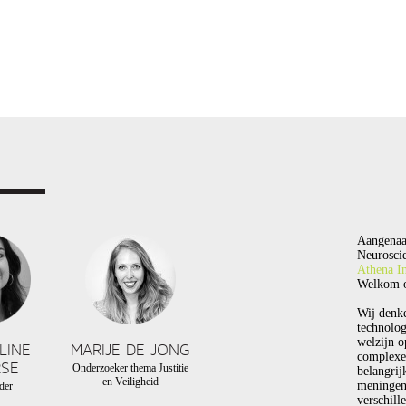
Aangenaa
Neuroscie
Athena In
Welkom o
Wij denk
technolog
welzijn o
LINE
MARIJE DE JONG
complexe
SE
Onderzoeker thema Justitie
belangrij
en Veiligheid
meningen
der
verschill