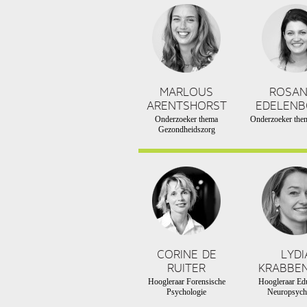
MARLOUS
ROSA
ARENTSHORST
EDELEN
Onderzoeker thema
Onderzoeker them
Gezondheidszorg
CORINE DE
LYDI
RUITER
KRABBE
Hoogleraar Forensische
Hoogleraar Edu
Psychologie
Neuropsych