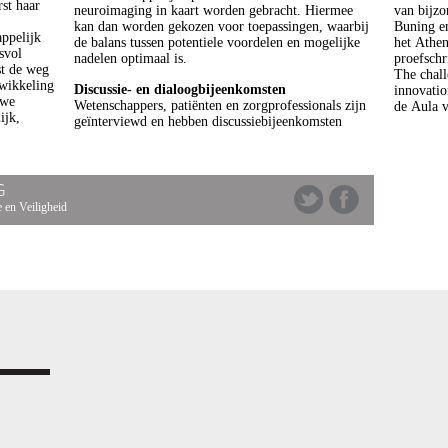
st haar
neuroimaging in kaart worden gebracht. Hiermee
van bijzo
kan dan worden gekozen voor toepassingen, waarbij
Buning en
ppelijk
de balans tussen potentiele voordelen en mogelijke
het Athen
svol
nadelen optimaal is.
proefschr
st de weg
The chall
wikkeling
Discussie- en dialoogbijeenkomsten
innovati
uwe
Wetenschappers, patiënten en zorgprofessionals zijn
de Aula v
ijk,
geïnterviewd en hebben discussiebijeenkomsten
G
 en Veiligheid