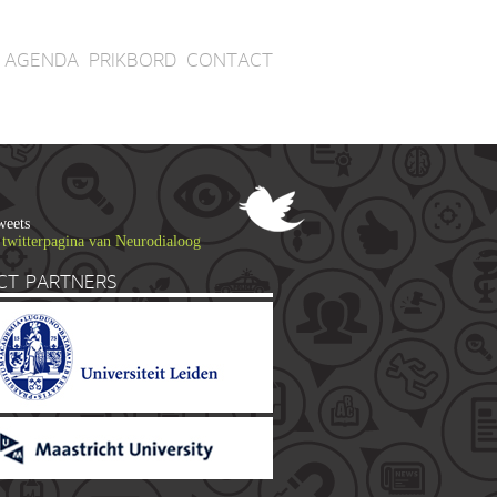
AGENDA
PRIKBORD
CONTACT
weets
 twitterpagina van Neurodialoog
CT PARTNERS