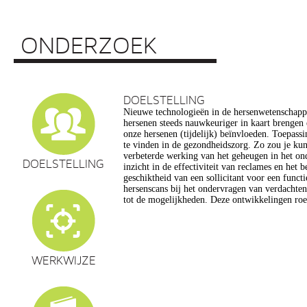
ONDERZOEK
DOELSTELLING
Nieuwe technologieën in de hersenwetenschap
vragen op, onder meer op het gebied van de e
hersenen steeds nauwkeuriger in kaart brengen
privacy, gelijkheid, stigmatisering), volksgezo
onze hersenen (tijdelijk) beïnvloeden. Toepassin
en veranderingen in ons normen en waarden s
te vinden in de gezondheidszorg. Zo zou je ku
commerciële toepassing van een aantal van de
verbeterde werking van het geheugen in het on
een extra reden voor zorg. Het doel van dit pro
DOELSTELLING
inzicht in de effectiviteit van reclames en het 
maatschappelijk verantwoorde ontwikkeling van te
geschiktheid van een sollicitant voor een funct
de hersenwetenschappen te realiseren, m
hersenscans bij het ondervragen van verdachte
tot de mogelijkheden. Deze ontwikkelingen roe
WERKWIJZE