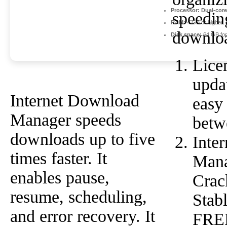
Processor:
Dual-core
speedin
RAM:
4 GB or higher
downlo
Disk space:
64 GB for
Lice
upda
Internet Download
easy 
Manager speeds
betw
downloads up to five
Inte
times faster. It
Mana
enables pause,
Crac
resume, scheduling,
Stab
and error recovery. It
FRE