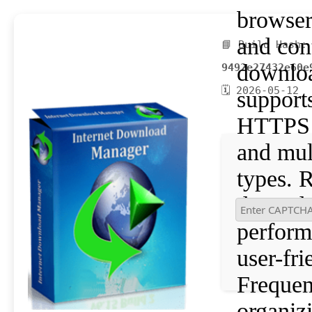
browser
and con
📘 Build Hash:
downloa
9492e27432e60e
🗓 2026-05-12
support
HTTPS 
and mult
types. 
dependa
perform
user-fri
Frequen
organiz