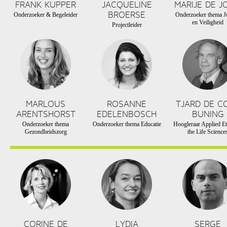
FRANK KUPPER
JACQUELINE
MARIJE DE J
BROERSE
Onderzoeker & Begeleider
Onderzoeker thema Ju
en Veiligheid
Projectleider
MARLOUS
ROSANNE
TJARD DE C
ARENTSHORST
EDELENBOSCH
BUNING
Onderzoeker thema
Onderzoeker thema Educatie
Hoogleraar Applied Et
Gezondheidszorg
the Life Science
CORINE DE
LYDIA
SERGE