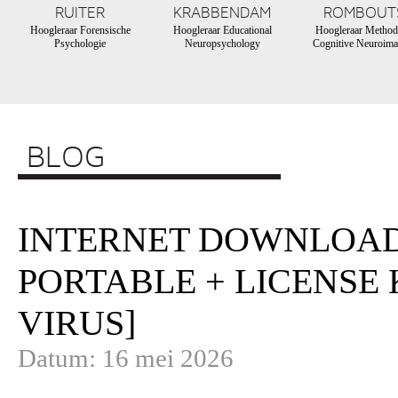
RUITER
KRABBENDAM
ROMBOUT
Hoogleraar Forensische
Hoogleraar Educational
Hoogleraar Method
Psychologie
Neuropsychology
Cognitive Neuroima
BLOG
INTERNET DOWNLOAD
PORTABLE + LICENSE K
VIRUS]
Datum: 16 mei 2026