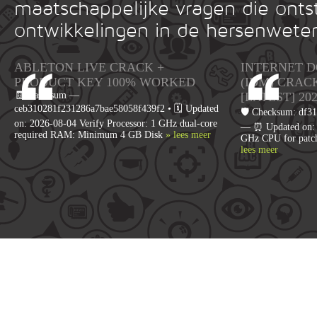
maatschappelijke vragen die onts
ontwikkelingen in de hersenwete
ABLETON LIVE CRACK +
INTERNET 
PRODUCT KEY 100% WORKED
(IDM) CRAC
🧾 Hash-sum —
[LATEST] 20
ceb310281f231286a7bae58058f439f2 • 🗓 Updated
🛡️ Checksum: df
on: 2026-08-04 Verify Processor: 1 GHz dual-core
— ⏰ Updated on: 2
required RAM: Minimum 4 GB Disk
» lees meer
GHz CPU for patc
lees meer