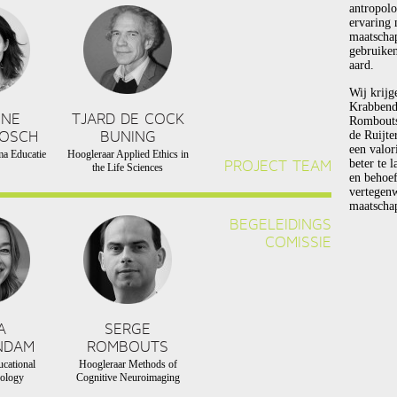
antropolo
ervaring 
maatscha
gebruiken
aard.
Wij krijg
Krabbend
NNE
TJARD DE COCK
Rombouts 
BOSCH
BUNING
de Ruijte
een valor
a Educatie
Hoogleraar Applied Ethics in
PROJECT TEAM
beter te 
the Life Sciences
en behoef
vertegen
maatschap
BEGELEIDINGS
COMISSIE
A
SERGE
NDAM
ROMBOUTS
cational
Hoogleraar Methods of
ology
Cognitive Neuroimaging