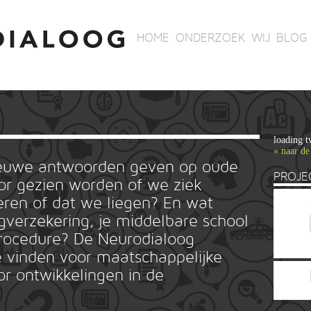
HOME
ONDERZOEK
WIJ
BLOG
loading t
» naar de
ieuwe antwoorden geven op oude
PROJE
r gezien worden of we ziek
ren of dat we liegen? En wat
rgverzekering, je middelbare school
ieprocedure? De Neurodialoog
 vinden voor maatschappelijke
or ontwikkelingen in de