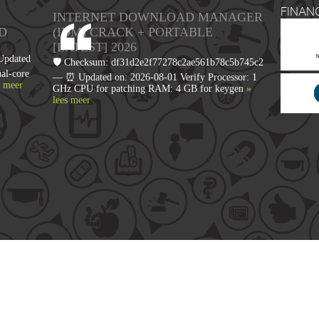
FINAN
INTERNET DOWNLOAD MANAGER
D
(IDM) CRACK + PORTABLE
[LATEST] 2026
Updated
🛡️ Checksum: df31d2e2f77278c2ae561b78c5b745c2
al-core
— ⏰ Updated on: 2026-08-01 Verify Processor: 1
s meer
GHz CPU for patching RAM: 4 GB for keygen
»
lees meer