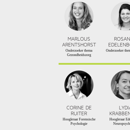
MARLOUS
ROSA
ARENTSHORST
EDELEN
Onderzoeker thema
Onderzoeker them
Gezondheidszorg
CORINE DE
LYDI
RUITER
KRABBE
Hoogleraar Forensische
Hoogleraar Edu
Psychologie
Neuropsych