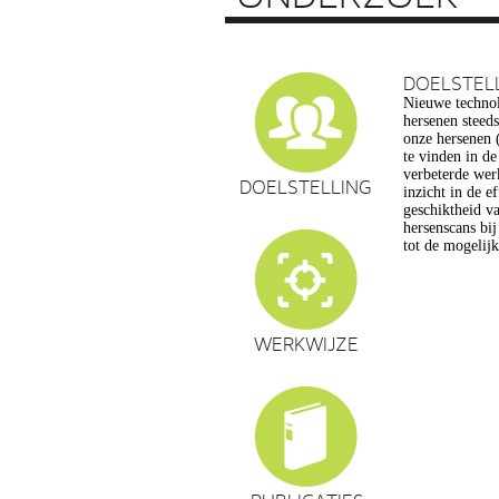
DOELSTEL
Nieuwe technol
vragen op, ond
hersenen steed
privacy, gelijk
onze hersenen (
en veranderin
te vinden in d
commerciële to
verbeterde wer
een extra reden
DOELSTELLING
inzicht in de e
maatschappelijk
geschiktheid va
de hersenwet
hersenscans bi
tot de mogelij
WERKWIJZE