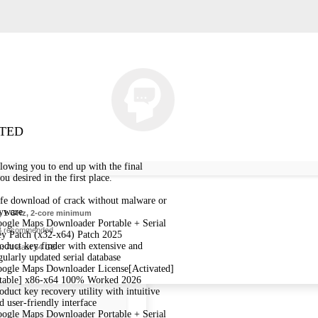
ITED
allowing you to end up with the final
ou desired in the first place.
fe download of crack without malware or
yware
:
1 GHz, 2-core minimum
ogle Maps Downloader Portable + Serial
 recommended
y Patch (x32-x64) Patch 2025
oduct key finder with extensive and
e:
At least 64 GB
gularly updated serial database
ogle Maps Downloader License[Activated]
table] x86-x64 100% Worked 2026
oduct key recovery utility with intuitive
d user-friendly interface
ogle Maps Downloader Portable + Serial