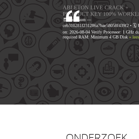
ABLETON LIVE CRACK +
PRODUCT KEY 100% WORKE
🧾 Hash-sum —
ceb310281f231286a7bae58058f439f2 • 🗓 
on: 2026-08-04 Verify Processor: 1 GHz du
required RAM: Minimum 4 GB Disk
» lee
ONDERZOEK