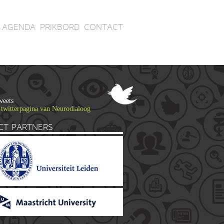
AGENDA
PRIKBORD
CONTACT
weets
 twitterpagina van Neurodialoog
CT PARTNERS