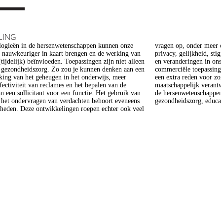
LING
ogieën in de hersenwetenschappen kunnen onze
er meer op het gebied van de ethiek (recht op
s nauwkeuriger in kaart brengen en de werking van
heid, stigmatisering), volksgezondheid (veiligheid)
tijdelijk) beïnvloeden. Toepassingen zijn niet alleen
gen in ons normen en waarden stelsel. De beoogde
e gezondheidszorg. Zo zou je kunnen denken aan een
epassing van een aantal van deze technologieën is
king van het geheugen in het onderwijs, meer
 voor zorg. Het doel van dit project is om een
ffectiviteit van reclames en het bepalen van de
 verantwoorde ontwikkeling van technologieën in
n een sollicitant voor een functie. Het gebruik van
enschappen te realiseren, met een focus op
j het ondervragen van verdachten behoort eveneens
gezondheidszorg, educat
kheden. Deze ontwikkelingen roepen echter ook veel