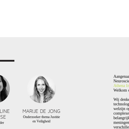
Aangenaa
Neuroscie
Athena In
Welkom o
Wij denk
technolog
welzijn o
LINE
MARIJE DE JONG
complexe
SE
Onderzoeker thema Justitie
belangrij
en Veiligheid
meningen
der
verschill