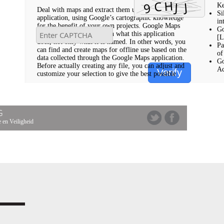
Ke
Deal with maps and extract them using this
Si
application, using Google’s cartographic knowledge
in
for the benefit of your own projects. Google Maps
Go
Downloader is pretty much what this application
[L
does, not only what it is named. In other words, you
Pa
can find and create maps for offline use based on the
of
data collected through the Google Maps application.
Go
Before actually creating any file, you can adjust and
Ac
Verify
customize your selection to give the best possible
G
 en Veiligheid