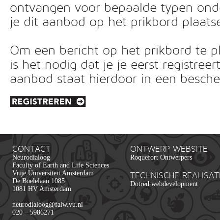
ontvangen voor bepaalde typen ond
je dit aanbod op het prikbord plaats
Om een bericht op het prikbord te pl
is het nodig dat je je eerst registreer
aanbod staat hierdoor in een besc
CONTACT
ONTWERP WEBSITE
Neurodialoog
Roquefort Ontwerpers
Faculty of Earth and Life Sciences
Vrije Universiteit Amsterdam
TECHNISCHE REALISAT
De Boelelaan 1085
Dotred webdevelopment
1081 HV Amsterdam
neurodialoog@falw.vu.nl
020 – 5986271