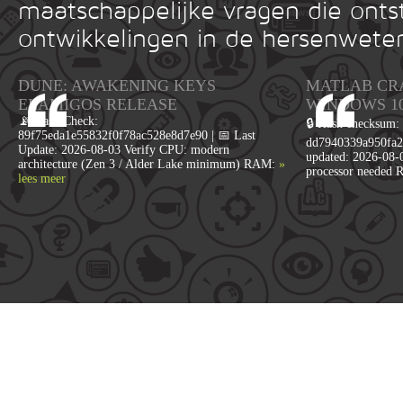
maatschappelijke vragen die onts
ontwikkelingen in de hersenwete
DUNE: AWAKENING KEYS
MATLAB CR
ELAMIGOS RELEASE
WINDOWS 1
📡 Hash Check:
🔒 Hash checksum:
89f75eda1e55832f0f78ac528e8d7e90 | 📅 Last
dd7940339a950fa2
Update: 2026-08-03 Verify CPU: modern
updated: 2026-08-
architecture (Zen 3 / Alder Lake minimum) RAM:
»
processor needed 
lees meer