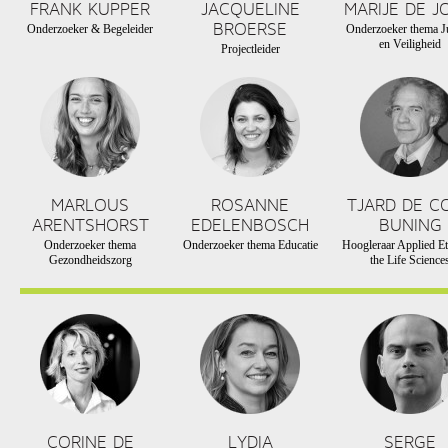
FRANK KUPPER
JACQUELINE
MARIJE DE J
BROERSE
Onderzoeker & Begeleider
Onderzoeker thema Ju
en Veiligheid
Projectleider
MARLOUS
ROSANNE
TJARD DE C
ARENTSHORST
EDELENBOSCH
BUNING
Onderzoeker thema
Onderzoeker thema Educatie
Hoogleraar Applied Et
Gezondheidszorg
the Life Science
CORINE DE
LYDIA
SERGE