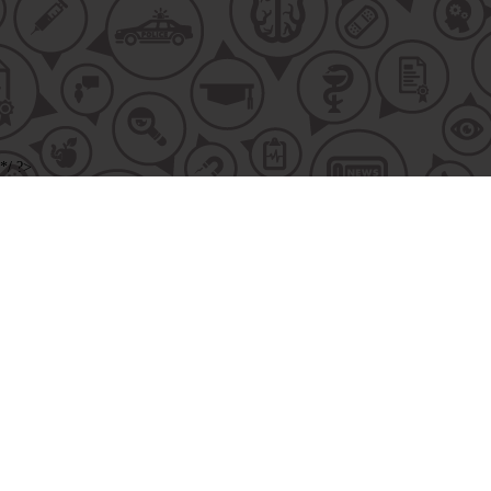
*/ ?>