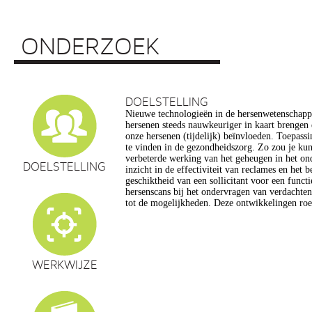
ONDERZOEK
DOELSTELLING
Nieuwe technologieën in de hersenwetenschap
vragen op, onder meer op het gebied van de e
hersenen steeds nauwkeuriger in kaart brengen
privacy, gelijkheid, stigmatisering), volksgezo
onze hersenen (tijdelijk) beïnvloeden. Toepassin
en veranderingen in ons normen en waarden s
te vinden in de gezondheidszorg. Zo zou je ku
commerciële toepassing van een aantal van de
verbeterde werking van het geheugen in het on
een extra reden voor zorg. Het doel van dit pro
DOELSTELLING
inzicht in de effectiviteit van reclames en het 
maatschappelijk verantwoorde ontwikkeling van te
geschiktheid van een sollicitant voor een funct
de hersenwetenschappen te realiseren, m
hersenscans bij het ondervragen van verdachte
tot de mogelijkheden. Deze ontwikkelingen roe
WERKWIJZE