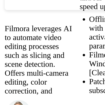
speed u
Offli
with
Filmora leverages AI
activ
to automate video
para
editing processes
Film
such as slicing and
Win
scene detection.
[Cle
Offers multi-camera
Patc
editing, color
subs
correction, and