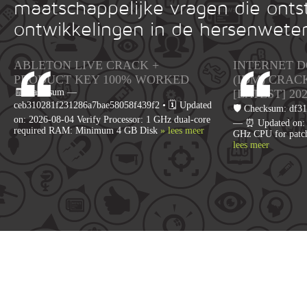
maatschappelijke vragen die onts
ontwikkelingen in de hersenwete
ABLETON LIVE CRACK +
INTERNET 
PRODUCT KEY 100% WORKED
(IDM) CRAC
🧾 Hash-sum —
[LATEST] 20
ceb310281f231286a7bae58058f439f2 • 🗓 Updated
🛡️ Checksum: df
on: 2026-08-04 Verify Processor: 1 GHz dual-core
— ⏰ Updated on: 2
required RAM: Minimum 4 GB Disk
» lees meer
GHz CPU for patc
lees meer