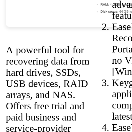
adva
RAM:
4 GB to avoid l
Disk space:
64 GB for
featu
Ease
Reco
Port
A powerful tool for
no V
recovering data from
[Win
hard drives, SSDs,
Key
USB devices, RAID
appli
arrays, and NAS.
comp
Offers free trial and
late
paid business and
Ease
service-provider