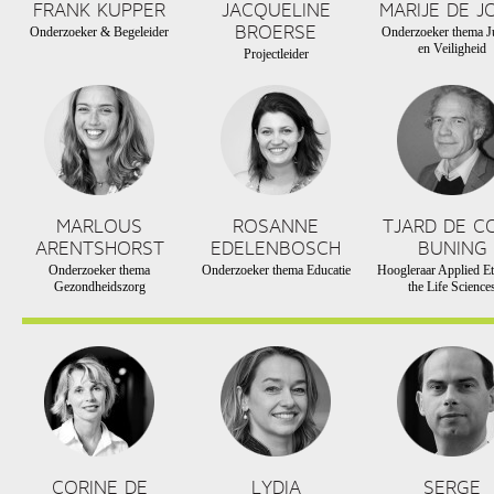
FRANK KUPPER
JACQUELINE
MARIJE DE J
BROERSE
Onderzoeker & Begeleider
Onderzoeker thema Ju
en Veiligheid
Projectleider
MARLOUS
ROSANNE
TJARD DE C
ARENTSHORST
EDELENBOSCH
BUNING
Onderzoeker thema
Onderzoeker thema Educatie
Hoogleraar Applied Et
Gezondheidszorg
the Life Science
CORINE DE
LYDIA
SERGE