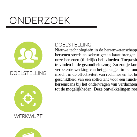
ONDERZOEK
DOELSTELLING
Nieuwe technologieën in de hersenwetenschap
vragen op, onder meer op het gebied van de e
hersenen steeds nauwkeuriger in kaart brengen
privacy, gelijkheid, stigmatisering), volksgezo
onze hersenen (tijdelijk) beïnvloeden. Toepassin
en veranderingen in ons normen en waarden s
te vinden in de gezondheidszorg. Zo zou je ku
commerciële toepassing van een aantal van de
verbeterde werking van het geheugen in het on
een extra reden voor zorg. Het doel van dit pro
DOELSTELLING
inzicht in de effectiviteit van reclames en het 
maatschappelijk verantwoorde ontwikkeling van te
geschiktheid van een sollicitant voor een funct
de hersenwetenschappen te realiseren, m
hersenscans bij het ondervragen van verdachte
tot de mogelijkheden. Deze ontwikkelingen roe
WERKWIJZE