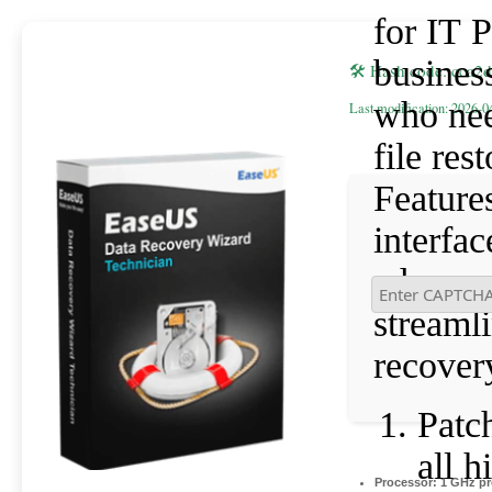
for IT P
busines
🛠 Hash code: cca
who nee
Last modification: 2026-0
file res
Features
interfac
advance
streamli
recover
Patc
all 
Processor:
1 GHz pr