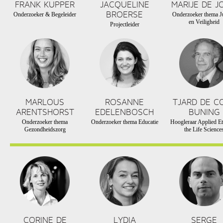
FRANK KUPPER
JACQUELINE
MARIJE DE J
BROERSE
Onderzoeker & Begeleider
Onderzoeker thema Ju
en Veiligheid
Projectleider
MARLOUS
ROSANNE
TJARD DE C
ARENTSHORST
EDELENBOSCH
BUNING
Onderzoeker thema
Onderzoeker thema Educatie
Hoogleraar Applied Et
Gezondheidszorg
the Life Science
CORINE DE
LYDIA
SERGE