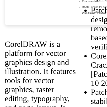
Processor:
1 GHz CP
RAM:
Enough for pat
Patc
Disk space:
At least
desi
remo
base
CorelDRAW is a
verif
platform for vector
Cor
graphics design and
Crac
illustration. It features
[Pat
tools for vector
10 2
graphics, raster
Patch
editing, typography,
stabi