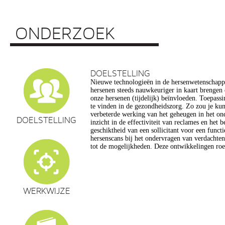
ONDERZOEK
DOELSTELLING
Nieuwe technologieën in de hersenwetenschap
vragen op, onder meer op het gebied van de e
hersenen steeds nauwkeuriger in kaart brengen
privacy, gelijkheid, stigmatisering), volksgezo
onze hersenen (tijdelijk) beïnvloeden. Toepassin
en veranderingen in ons normen en waarden s
te vinden in de gezondheidszorg. Zo zou je ku
commerciële toepassing van een aantal van de
verbeterde werking van het geheugen in het on
een extra reden voor zorg. Het doel van dit pro
DOELSTELLING
inzicht in de effectiviteit van reclames en het 
maatschappelijk verantwoorde ontwikkeling van te
geschiktheid van een sollicitant voor een funct
de hersenwetenschappen te realiseren, m
hersenscans bij het ondervragen van verdachte
tot de mogelijkheden. Deze ontwikkelingen roe
WERKWIJZE