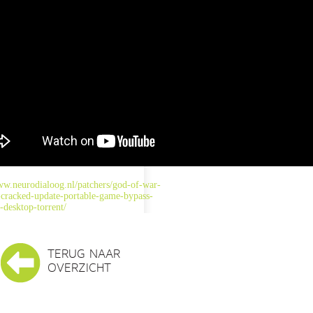
ww.neurodialoog.nl/patchers/god-of-war-
-cracked-update-portable-game-bypass-
-desktop-torrent/
TERUG NAAR
OVERZICHT