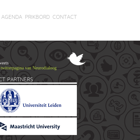
AGENDA
PRIKBORD
CONTACT
weets
 twitterpagina van Neurodialoog
CT PARTNERS