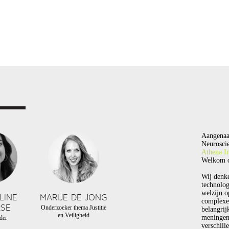
Aangenaa
Neuroscie
Athena In
Welkom o
Wij denk
technolog
welzijn o
LINE
MARIJE DE JONG
complexe
SE
Onderzoeker thema Justitie
belangrij
en Veiligheid
meningen
der
verschill