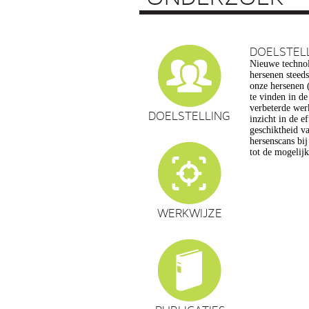
DOELSTEL
Nieuwe technol
vragen op, ond
hersenen steed
privacy, gelijk
onze hersenen (
en veranderin
te vinden in d
commerciële to
verbeterde wer
een extra reden
DOELSTELLING
inzicht in de e
maatschappelijk
geschiktheid va
de hersenwet
hersenscans bi
tot de mogelij
WERKWIJZE