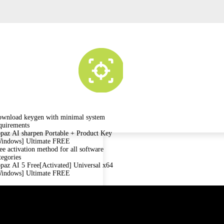
wnload keygen with minimal system
quirements
paz AI sharpen Portable + Product Key
indows] Ultimate FREE
ee activation method for all software
tegories
paz AI 5 Free[Activated] Universal x64
indows] Ultimate FREE