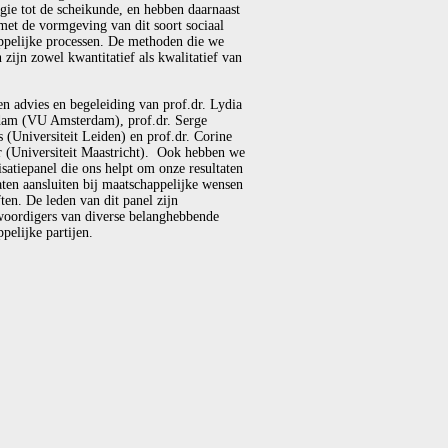
gie tot de scheikunde, en hebben daarnaast
met de vormgeving van dit soort sociaal
ppelijke processen. De methoden die we
 zijn zowel kwantitatief als kwalitatief van
en advies en begeleiding van prof.dr. Lydia
am (VU Amsterdam), prof.dr. Serge
(Universiteit Leiden) en prof.dr. Corine
r (Universiteit Maastricht). Ook hebben we
isatiepanel die ons helpt om onze resultaten
laten aansluiten bij maatschappelijke wensen
ten. De leden van dit panel zijn
woordigers van diverse belanghebbende
pelijke partijen.