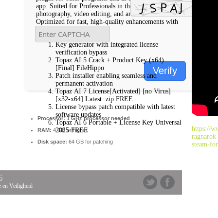
app. Suited for Professionals in the fields of
photography, video editing, and archival work.
Optimized for fast, high-quality enhancements with
minimal artifacts.
Key generator with integrated license
verification bypass
Topaz AI 5 Crack + Product Key (x64)
[Final] FileHippo
Verify
Patch installer enabling seamless and
permanent activation
Topaz AI 7 License[Activated] [no Virus]
[x32-x64] Latest .zip FREE
License bypass patch compatible with latest
software updates
Processor:
1 GHz processor needed
Topaz AI 6 Portable + License Key Universal
https://w
2025 FREE
RAM:
4 GB or higher
ragnarok
Disk space:
64 GB for patching
steam-for
G
 en Veiligheid