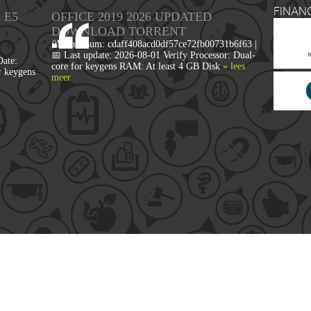
FINAN
 E5
OFFICE 2019 2026 UPDATED
DОWNLОAD TORRENT
🔐 Hash sum: cdaff408acd0df57ce72fb00731b6f63 |
📅 Last update: 2026-08-01 Verify Processor: Dual-
ate:
core for keygens RAM: At least 4 GB Disk
» lees
r keygens
meer