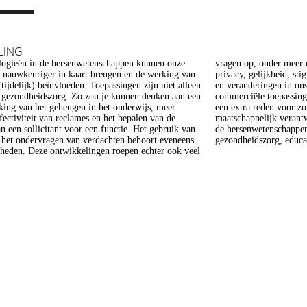
LING
ogieën in de hersenwetenschappen kunnen onze
er meer op het gebied van de ethiek (recht op
s nauwkeuriger in kaart brengen en de werking van
heid, stigmatisering), volksgezondheid (veiligheid)
tijdelijk) beïnvloeden. Toepassingen zijn niet alleen
gen in ons normen en waarden stelsel. De beoogde
e gezondheidszorg. Zo zou je kunnen denken aan een
epassing van een aantal van deze technologieën is
king van het geheugen in het onderwijs, meer
 voor zorg. Het doel van dit project is om een
ffectiviteit van reclames en het bepalen van de
 verantwoorde ontwikkeling van technologieën in
n een sollicitant voor een functie. Het gebruik van
enschappen te realiseren, met een focus op
j het ondervragen van verdachten behoort eveneens
gezondheidszorg, educat
kheden. Deze ontwikkelingen roepen echter ook veel