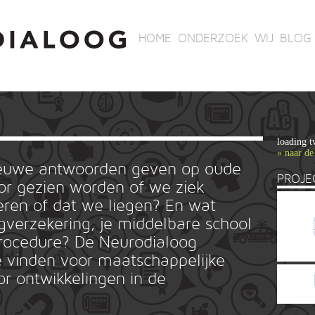
HOME
ONDERZOEK
WIJ
BLOG
loading t
» naar de
ieuwe antwoorden geven op oude
PROJE
r gezien worden of we ziek
ren of dat we liegen? En wat
rgverzekering, je middelbare school
ieprocedure? De Neurodialoog
 vinden voor maatschappelijke
or ontwikkelingen in de