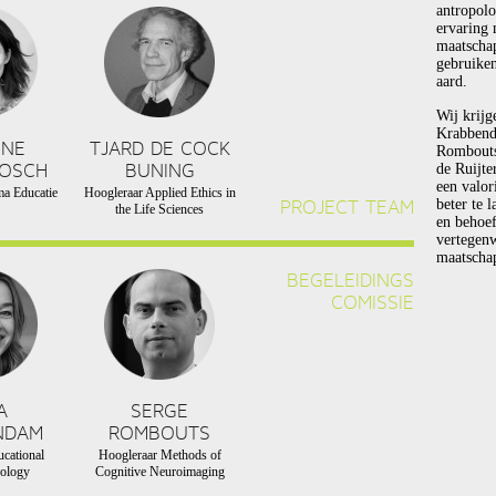
antropolo
ervaring 
maatscha
gebruiken
aard.
Wij krijg
Krabbend
NNE
TJARD DE COCK
Rombouts 
BOSCH
BUNING
de Ruijte
een valor
a Educatie
Hoogleraar Applied Ethics in
PROJECT TEAM
beter te 
the Life Sciences
en behoef
vertegen
maatschap
BEGELEIDINGS
COMISSIE
A
SERGE
NDAM
ROMBOUTS
cational
Hoogleraar Methods of
ology
Cognitive Neuroimaging