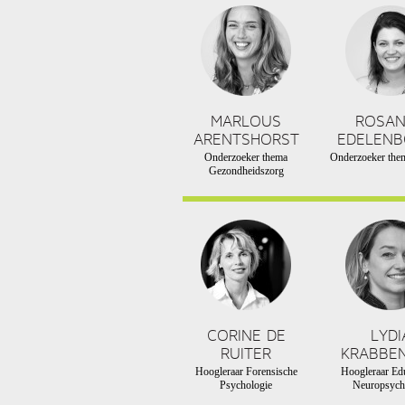
MARLOUS
ROSA
ARENTSHORST
EDELEN
Onderzoeker thema
Onderzoeker them
Gezondheidszorg
CORINE DE
LYDI
RUITER
KRABBE
Hoogleraar Forensische
Hoogleraar Edu
Psychologie
Neuropsych