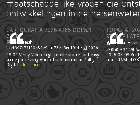
maatschappelijke vragen die onts
ontwikkelingen in de hersenwete
CARTOGRAFÍA 2026 X265 DDP5.1
TOPAZ AI 20
720P
STABLE LATE
📘 Build Hash:
📤 Release Hash:
bcef647c73f50431e9aac78e15ec19f4 • 🗓 2026-
a30b0e33149b5af
08-06 Verify Video: high-profile profile for heavy
2026-08-08 Verify
scene processing Audio Track: minimum Dolby
cores RAM: 4 GB
Digital
» lees meer