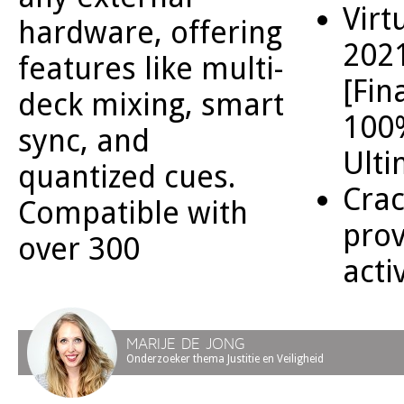
Virt
hardware, offering
2021
features like multi-
[Fin
deck mixing, smart
100
sync, and
Ulti
quantized cues.
Crac
Compatible with
prov
over 300
acti
MARIJE DE JONG
Onderzoeker thema Justitie en Veiligheid