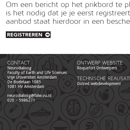
Om een bericht op het prikbord te pl
is het nodig dat je je eerst registreer
aanbod staat hierdoor in een besc
CONTACT
ONTWERP WEBSITE
Neurodialoog
Roquefort Ontwerpers
Faculty of Earth and Life Sciences
Vrije Universiteit Amsterdam
TECHNISCHE REALISAT
De Boelelaan 1085
Dotred webdevelopment
1081 HV Amsterdam
neurodialoog@falw.vu.nl
020 – 5986271