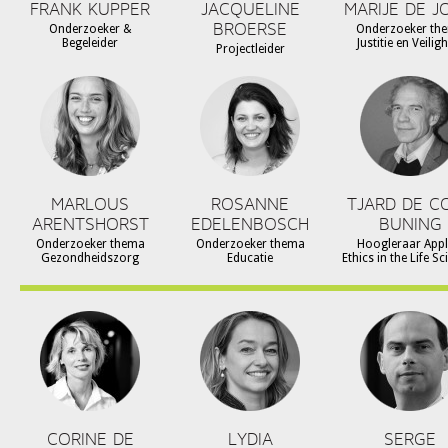
FRANK KUPPER
JACQUELINE
MARIJE DE J
BROERSE
Onderzoeker &
Onderzoeker th
Begeleider
Justitie en Veilig
Projectleider
MARLOUS
ROSANNE
TJARD DE C
ARENTSHORST
EDELENBOSCH
BUNING
Onderzoeker thema
Onderzoeker thema
Hoogleraar Appl
Gezondheidszorg
Educatie
Ethics in the Life S
CORINE DE
LYDIA
SERGE