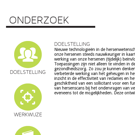
ONDERZOEK
DOELSTELLING
Nieuwe technologieën in de hersenwetens
echter ook veel vragen op, onder meer op he
onze hersenen steeds nauwkeuriger in kaar
ethiek (recht op privacy, gelijkheid, s
werking van onze hersenen (tijdelijk) beïnv
volksgezondheid (veiligheid) en veranderingen in on
Toepassingen zijn niet alleen te vinden in d
en waarden stelsel. De beoogde commerciële toepassing va
gezondheidszorg. Zo zou je kunnen denke
een aantal van deze technologieën is een extra 
DOELSTELLING
verbeterde werking van het geheugen in he
zorg. Het doel van dit project is om een
inzicht in de effectiviteit van reclames en h
verantwoorde ontwikkeling van techn
geschiktheid van een sollicitant voor een fu
hersenwetenschappen te realiseren, m
van hersenscans bij het ondervragen van v
eveneens tot de mogelijkheden. Deze ontwi
WERKWIJZE