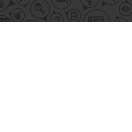
*/ ?>