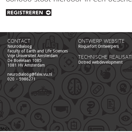
CONTACT
ONTWERP WEBSITE
Neurodialoog
Roquefort Ontwerpers
Faculty of Earth and Life Sciences
Vrije Universiteit Amsterdam
TECHNISCHE REALISAT
De Boelelaan 1085
Dotred webdevelopment
1081 HV Amsterdam
neurodialoog@falw.vu.nl
020 – 5986271
*/ ?>