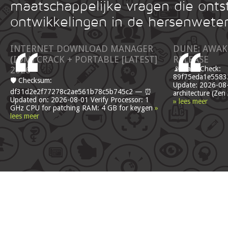
maatschappelijke vragen die onts
ontwikkelingen in de hersenwete
INTERNET DOWNLOAD MANAGER
DUNE: AWAK
(IDM) CRACK + PORTABLE [LATEST]
RELEASE
2026
📡 Hash Check:
89f75eda1e55832
🛡️ Checksum:
Update: 2026-08
df31d2e2f77278c2ae561b78c5b745c2 — ⏰
architecture (Ze
Updated on: 2026-08-01 Verify Processor: 1
» lees meer
GHz CPU for patching RAM: 4 GB for keygen
»
lees meer