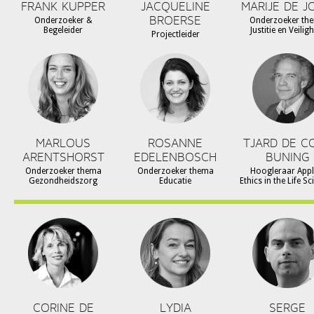
FRANK KUPPER
JACQUELINE
MARIJE DE J
BROERSE
Onderzoeker &
Onderzoeker th
Begeleider
Justitie en Veilig
Projectleider
MARLOUS
ROSANNE
TJARD DE C
ARENTSHORST
EDELENBOSCH
BUNING
Onderzoeker thema
Onderzoeker thema
Hoogleraar Appl
Gezondheidszorg
Educatie
Ethics in the Life S
CORINE DE
LYDIA
SERGE