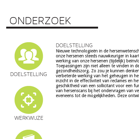
ONDERZOEK
DOELSTELLING
Nieuwe technologieën in de hersenwetens
echter ook veel vragen op, onder meer op he
onze hersenen steeds nauwkeuriger in kaar
ethiek (recht op privacy, gelijkheid, s
werking van onze hersenen (tijdelijk) beïnv
volksgezondheid (veiligheid) en veranderingen in on
Toepassingen zijn niet alleen te vinden in d
en waarden stelsel. De beoogde commerciële toepassing va
gezondheidszorg. Zo zou je kunnen denke
een aantal van deze technologieën is een extra 
DOELSTELLING
verbeterde werking van het geheugen in he
zorg. Het doel van dit project is om een
inzicht in de effectiviteit van reclames en h
verantwoorde ontwikkeling van techn
geschiktheid van een sollicitant voor een fu
hersenwetenschappen te realiseren, m
van hersenscans bij het ondervragen van v
eveneens tot de mogelijkheden. Deze ontwi
WERKWIJZE