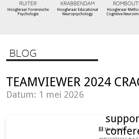
RUITER
KRABBENDAM
ROMBOUT
Hoogleraar Forensische
Hoogleraar Educational
Hoogleraar Metho
Psychologie
Neuropsychology
Cognitive Neuroim
BLOG
TEAMVIEWER 2024 CRA
Datum: 1 mei 2026
suppor
confer
🧮 Hash-code: