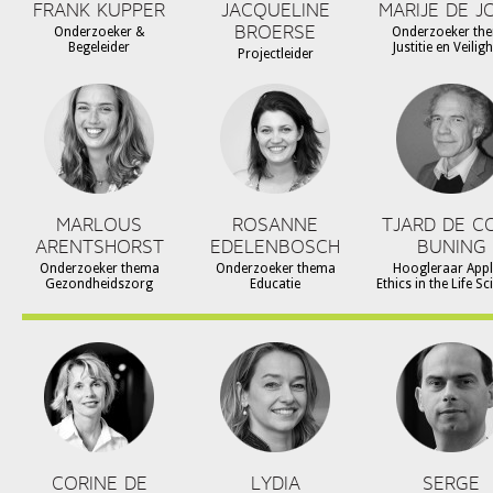
FRANK KUPPER
JACQUELINE
MARIJE DE J
BROERSE
Onderzoeker &
Onderzoeker th
Begeleider
Justitie en Veilig
Projectleider
MARLOUS
ROSANNE
TJARD DE C
ARENTSHORST
EDELENBOSCH
BUNING
Onderzoeker thema
Onderzoeker thema
Hoogleraar Appl
Gezondheidszorg
Educatie
Ethics in the Life S
CORINE DE
LYDIA
SERGE