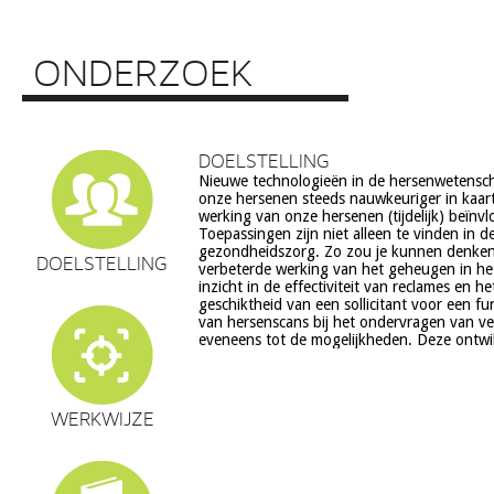
ONDERZOEK
DOELSTELLING
Nieuwe technologieën in de hersenwetens
echter ook veel vragen op, onder meer op he
onze hersenen steeds nauwkeuriger in kaar
ethiek (recht op privacy, gelijkheid, s
werking van onze hersenen (tijdelijk) beïnv
volksgezondheid (veiligheid) en veranderingen in on
Toepassingen zijn niet alleen te vinden in d
en waarden stelsel. De beoogde commerciële toepassing va
gezondheidszorg. Zo zou je kunnen denke
een aantal van deze technologieën is een extra 
DOELSTELLING
verbeterde werking van het geheugen in he
zorg. Het doel van dit project is om een
inzicht in de effectiviteit van reclames en h
verantwoorde ontwikkeling van techn
geschiktheid van een sollicitant voor een fu
hersenwetenschappen te realiseren, m
van hersenscans bij het ondervragen van v
eveneens tot de mogelijkheden. Deze ontwi
WERKWIJZE