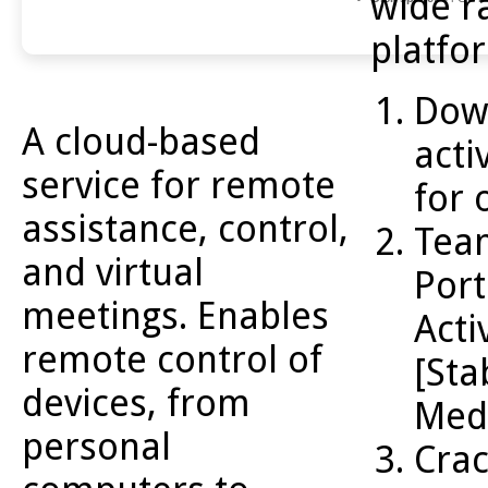
wide r
platfo
Dow
A cloud-based
acti
service for remote
for 
assistance, control,
Tea
and virtual
Port
meetings. Enables
Acti
remote control of
[Sta
devices, from
Med
personal
Crac