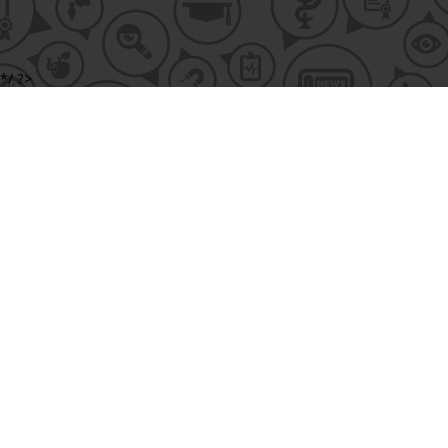
*/ ?>