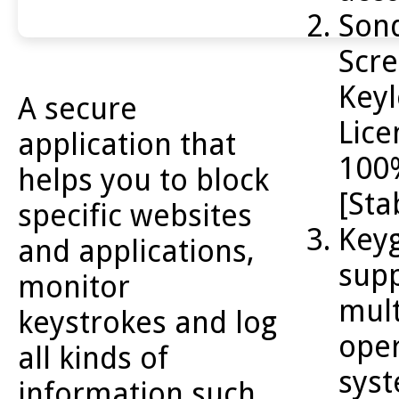
Son
Scr
Key
A secure
Lice
application that
100
helps you to block
[Sta
specific websites
Key
and applications,
supp
monitor
mult
keystrokes and log
oper
all kinds of
sys
information such