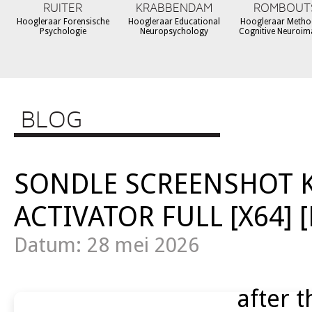
RUITER
KRABBENDAM
ROMBOUT
Hoogleraar Forensische
Hoogleraar Educational
Hoogleraar Metho
Psychologie
Neuropsychology
Cognitive Neuroim
BLOG
SONDLE SCREENSHOT K
ACTIVATOR FULL [X64] 
Datum: 28 mei 2026
after t