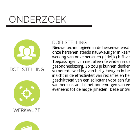
ONDERZOEK
DOELSTELLING
Nieuwe technologieën in de hersenwetens
echter ook veel vragen op, onder meer op he
onze hersenen steeds nauwkeuriger in kaar
ethiek (recht op privacy, gelijkheid, s
werking van onze hersenen (tijdelijk) beïnv
volksgezondheid (veiligheid) en veranderingen in on
Toepassingen zijn niet alleen te vinden in d
en waarden stelsel. De beoogde commerciële toepassing va
gezondheidszorg. Zo zou je kunnen denke
een aantal van deze technologieën is een extra 
DOELSTELLING
verbeterde werking van het geheugen in he
zorg. Het doel van dit project is om een
inzicht in de effectiviteit van reclames en h
verantwoorde ontwikkeling van techn
geschiktheid van een sollicitant voor een fu
hersenwetenschappen te realiseren, m
van hersenscans bij het ondervragen van v
eveneens tot de mogelijkheden. Deze ontwi
WERKWIJZE