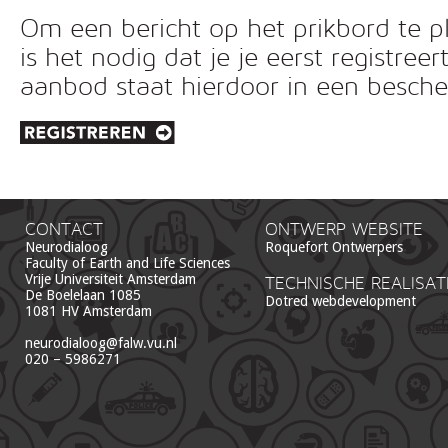
Om een bericht op het prikbord te pl
is het nodig dat je je eerst registreer
aanbod staat hierdoor in een besc
CONTACT
ONTWERP WEBSITE
Neurodialoog
Roquefort Ontwerpers
Faculty of Earth and Life Sciences
Vrije Universiteit Amsterdam
TECHNISCHE REALISAT
De Boelelaan 1085
Dotred webdevelopment
1081 HV Amsterdam
neurodialoog@falw.vu.nl
020 – 5986271