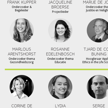
FRANK KUPPER
JACQUELINE
MARIJE DE J
BROERSE
Onderzoeker &
Onderzoeker th
Begeleider
Justitie en Veilig
Projectleider
MARLOUS
ROSANNE
TJARD DE C
ARENTSHORST
EDELENBOSCH
BUNING
Onderzoeker thema
Onderzoeker thema
Hoogleraar Appl
Gezondheidszorg
Educatie
Ethics in the Life S
CORINE DE
LYDIA
SERGE