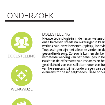
ONDERZOEK
DOELSTELLING
Nieuwe technologieën in de hersenwetens
echter ook veel vragen op, onder meer op he
onze hersenen steeds nauwkeuriger in kaar
ethiek (recht op privacy, gelijkheid, s
werking van onze hersenen (tijdelijk) beïnv
volksgezondheid (veiligheid) en veranderingen in on
Toepassingen zijn niet alleen te vinden in d
en waarden stelsel. De beoogde commerciële toepassing va
gezondheidszorg. Zo zou je kunnen denke
een aantal van deze technologieën is een extra 
DOELSTELLING
verbeterde werking van het geheugen in he
zorg. Het doel van dit project is om een
inzicht in de effectiviteit van reclames en h
verantwoorde ontwikkeling van techn
geschiktheid van een sollicitant voor een fu
hersenwetenschappen te realiseren, m
van hersenscans bij het ondervragen van v
eveneens tot de mogelijkheden. Deze ontwi
WERKWIJZE