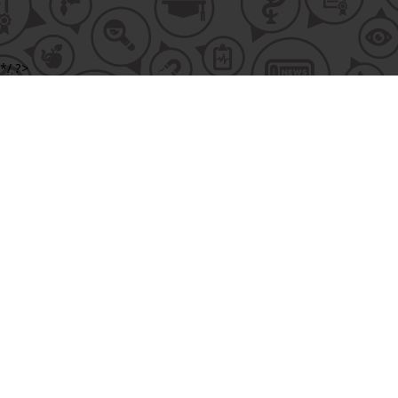
*/ ?>