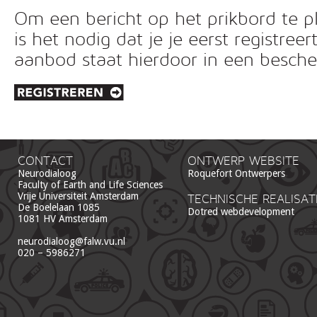
Om een bericht op het prikbord te pl
is het nodig dat je je eerst registreer
aanbod staat hierdoor in een besc
CONTACT
ONTWERP WEBSITE
Neurodialoog
Roquefort Ontwerpers
Faculty of Earth and Life Sciences
Vrije Universiteit Amsterdam
TECHNISCHE REALISAT
De Boelelaan 1085
Dotred webdevelopment
1081 HV Amsterdam
neurodialoog@falw.vu.nl
020 – 5986271