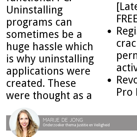
[Lat
Uninstalling
FRE
programs can
Regi
sometimes be a
crac
huge hassle which
per
is why uninstalling
acti
applications were
Revo
created. These
Pro 
were thought as a
MARIJE DE JONG
Onderzoeker thema Justitie en Veiligheid