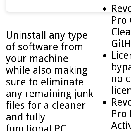
Revo
Pro 
Clea
Uninstall any type
Git
of software from
Lice
your machine
bypa
while also making
no c
sure to eliminate
lice
any remaining junk
Revo
files for a cleaner
Pro 
and fully
Acti
functional PC.