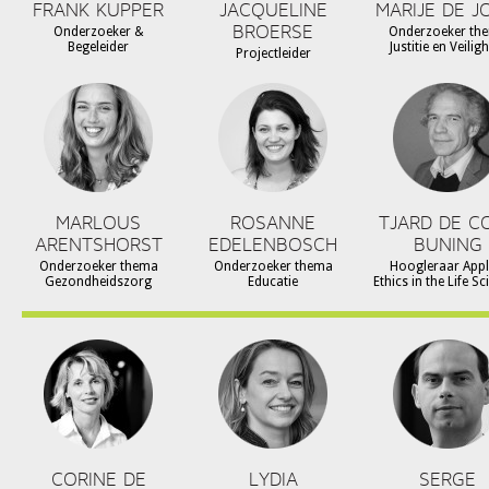
FRANK KUPPER
JACQUELINE
MARIJE DE J
BROERSE
Onderzoeker &
Onderzoeker th
Begeleider
Justitie en Veilig
Projectleider
MARLOUS
ROSANNE
TJARD DE C
ARENTSHORST
EDELENBOSCH
BUNING
Onderzoeker thema
Onderzoeker thema
Hoogleraar Appl
Gezondheidszorg
Educatie
Ethics in the Life S
CORINE DE
LYDIA
SERGE