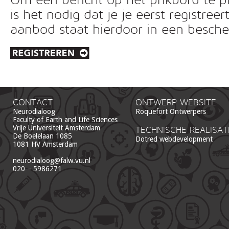
is het nodig dat je je eerst registreer
aanbod staat hierdoor in een besc
CONTACT
ONTWERP WEBSITE
Neurodialoog
Roquefort Ontwerpers
Faculty of Earth and Life Sciences
Vrije Universiteit Amsterdam
TECHNISCHE REALISAT
De Boelelaan 1085
Dotred webdevelopment
1081 HV Amsterdam
neurodialoog@falw.vu.nl
020 – 5986271