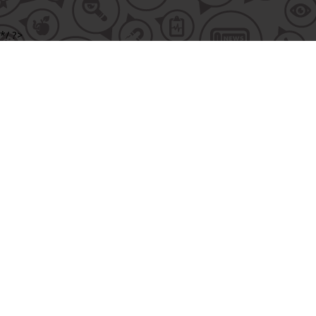
*/ ?>