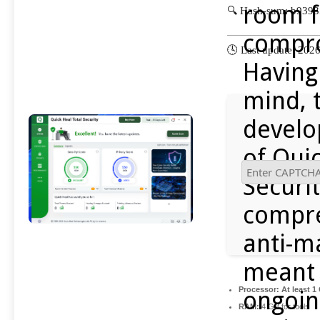
room f
🔍 Hash-sum: b939
compr
🕓 Last update: 202
Having 
mind, 
devel
of Quic
Securi
compr
anti-m
meant 
Processor:
At least 1
ongoin
RAM:
4 GB for tools