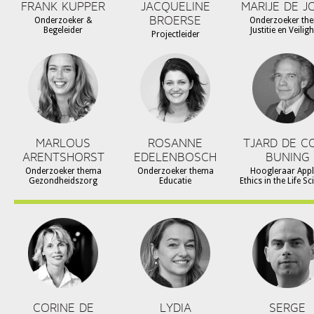
FRANK KUPPER
JACQUELINE
MARIJE DE J
BROERSE
Onderzoeker &
Onderzoeker th
Begeleider
Justitie en Veilig
Projectleider
MARLOUS
ROSANNE
TJARD DE C
ARENTSHORST
EDELENBOSCH
BUNING
Onderzoeker thema
Onderzoeker thema
Hoogleraar Appl
Gezondheidszorg
Educatie
Ethics in the Life S
CORINE DE
LYDIA
SERGE