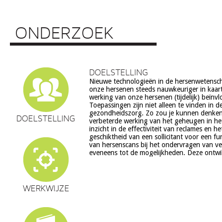
ONDERZOEK
DOELSTELLING
Nieuwe technologieën in de hersenwetens
echter ook veel vragen op, onder meer op he
onze hersenen steeds nauwkeuriger in kaar
ethiek (recht op privacy, gelijkheid, s
werking van onze hersenen (tijdelijk) beïnv
volksgezondheid (veiligheid) en veranderingen in on
Toepassingen zijn niet alleen te vinden in d
en waarden stelsel. De beoogde commerciële toepassing va
gezondheidszorg. Zo zou je kunnen denke
een aantal van deze technologieën is een extra 
DOELSTELLING
verbeterde werking van het geheugen in he
zorg. Het doel van dit project is om een
inzicht in de effectiviteit van reclames en h
verantwoorde ontwikkeling van techn
geschiktheid van een sollicitant voor een fu
hersenwetenschappen te realiseren, m
van hersenscans bij het ondervragen van v
eveneens tot de mogelijkheden. Deze ontwi
WERKWIJZE