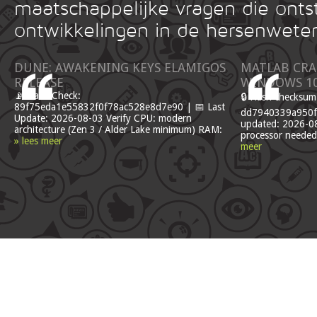
maatschappelijke vragen die onts
ontwikkelingen in de hersenwete
DUNE: AWAKENING KEYS ELAMIGOS
MATLAB CRA
RELEASE
WINDOWS 1
📡 Hash Check:
🔒 Hash checksum
89f75eda1e55832f0f78ac528e8d7e90 | 📅 Last
dd7940339a950fa
Update: 2026-08-03 Verify CPU: modern
updated: 2026-08
architecture (Zen 3 / Alder Lake minimum) RAM:
processor needed
» lees meer
meer