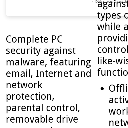
agains
Disk space:
Enough for
types o
while 
provid
Complete PC
contro
security against
like-wi
malware, featuring
functio
email, Internet and
network
Offl
protection,
acti
parental control,
work
removable drive
net