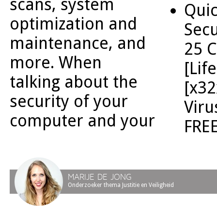
scans, system
Quic
optimization and
Secu
maintenance, and
25 C
more. When
[Lif
talking about the
[x32
security of your
Viru
computer and your
FRE
MARIJE DE JONG
Onderzoeker thema Justitie en Veiligheid