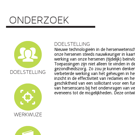
ONDERZOEK
DOELSTELLING
Nieuwe technologieën in de hersenwetens
echter ook veel vragen op, onder meer op he
onze hersenen steeds nauwkeuriger in kaar
ethiek (recht op privacy, gelijkheid, s
werking van onze hersenen (tijdelijk) beïnv
volksgezondheid (veiligheid) en veranderingen in on
Toepassingen zijn niet alleen te vinden in d
en waarden stelsel. De beoogde commerciële toepassing va
gezondheidszorg. Zo zou je kunnen denke
een aantal van deze technologieën is een extra 
DOELSTELLING
verbeterde werking van het geheugen in he
zorg. Het doel van dit project is om een
inzicht in de effectiviteit van reclames en h
verantwoorde ontwikkeling van techn
geschiktheid van een sollicitant voor een fu
hersenwetenschappen te realiseren, m
van hersenscans bij het ondervragen van v
eveneens tot de mogelijkheden. Deze ontwi
WERKWIJZE