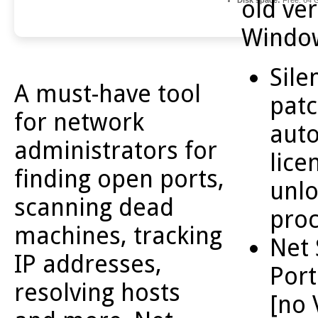
old ver
Windo
Sile
A must-have tool
patc
for network
aut
administrators for
lice
finding open ports,
unlo
scanning dead
pro
machines, tracking
Net
IP addresses,
Port
resolving hosts
[no 