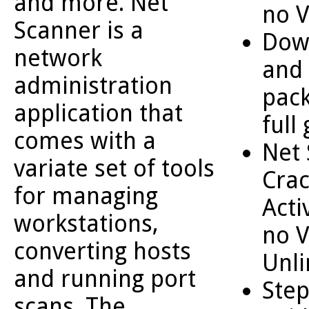
and more. Net
no V
Scanner is a
Dow
network
and
administration
pack
application that
full
comes with a
Net
variate set of tools
Crac
for managing
Acti
workstations,
no V
converting hosts
Unli
and running port
Step
scans. The