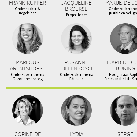
FRANK KUPPER
JACQUELINE
MARIJE DE J
BROERSE
Onderzoeker &
Onderzoeker th
Begeleider
Justitie en Veilig
Projectleider
MARLOUS
ROSANNE
TJARD DE C
ARENTSHORST
EDELENBOSCH
BUNING
Onderzoeker thema
Onderzoeker thema
Hoogleraar Appl
Gezondheidszorg
Educatie
Ethics in the Life S
CORINE DE
LYDIA
SERGE