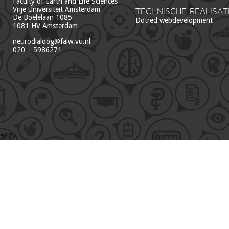
Faculty of Earth and Life Sciences
Vrije Universiteit Amsterdam
TECHNISCHE REALISAT
De Boelelaan 1085
Dotred webdevelopment
1081 HV Amsterdam
neurodialoog@falw.vu.nl
020 – 5986271
*/ ?>