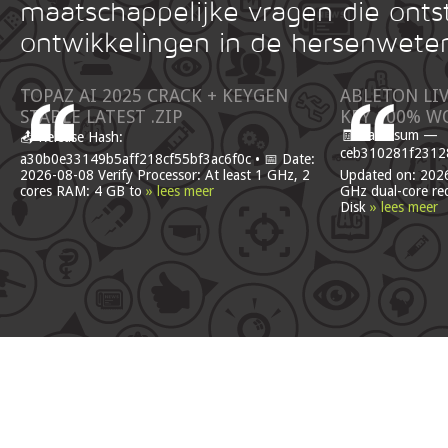
maatschappelijke vragen die onts
ontwikkelingen in de hersenwete
TOPAZ AI 2025 CRACK + KEYGEN
ABLETON LI
STABLE LATEST .ZIP
KEY 100% W
🧾 Hash-sum —
📤 Release Hash:
ceb310281f23128
a30b0e33149b5aff218cf55bf3ac6f0c • 📅 Date:
2026-08-08 Verify Processor: At least 1 GHz, 2
Updated on: 2026
cores RAM: 4 GB to
» lees meer
GHz dual-core r
Disk
» lees meer