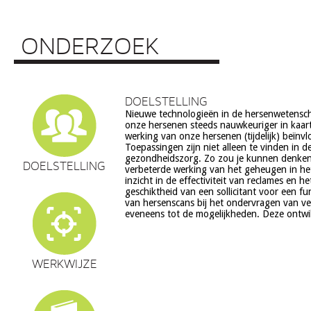
ONDERZOEK
DOELSTELLING
Nieuwe technologieën in de hersenwetens
echter ook veel vragen op, onder meer op he
onze hersenen steeds nauwkeuriger in kaar
ethiek (recht op privacy, gelijkheid, s
werking van onze hersenen (tijdelijk) beïnv
volksgezondheid (veiligheid) en veranderingen in on
Toepassingen zijn niet alleen te vinden in d
en waarden stelsel. De beoogde commerciële toepassing va
gezondheidszorg. Zo zou je kunnen denke
een aantal van deze technologieën is een extra 
DOELSTELLING
verbeterde werking van het geheugen in he
zorg. Het doel van dit project is om een
inzicht in de effectiviteit van reclames en h
verantwoorde ontwikkeling van techn
geschiktheid van een sollicitant voor een fu
hersenwetenschappen te realiseren, m
van hersenscans bij het ondervragen van v
eveneens tot de mogelijkheden. Deze ontwi
WERKWIJZE