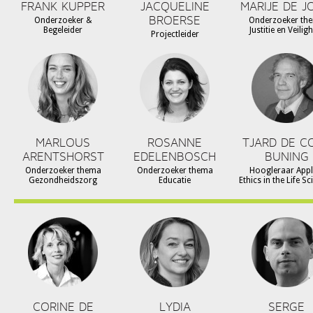
FRANK KUPPER
JACQUELINE
MARIJE DE J
BROERSE
Onderzoeker &
Onderzoeker th
Begeleider
Justitie en Veilig
Projectleider
MARLOUS
ROSANNE
TJARD DE C
ARENTSHORST
EDELENBOSCH
BUNING
Onderzoeker thema
Onderzoeker thema
Hoogleraar Appl
Gezondheidszorg
Educatie
Ethics in the Life S
CORINE DE
LYDIA
SERGE