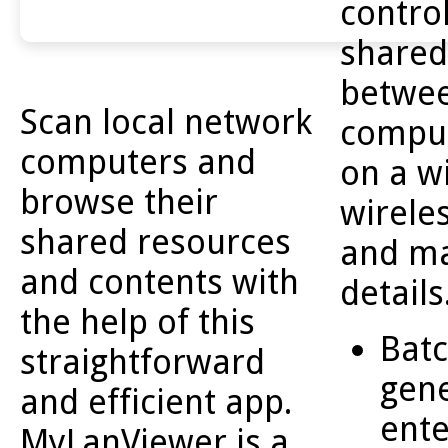
control
shared
betwe
Scan local network
comput
computers and
on a w
browse their
wirele
shared resources
and ma
and contents with
details
the help of this
Batc
straightforward
gene
and efficient app.
ente
MyLanViewer is a