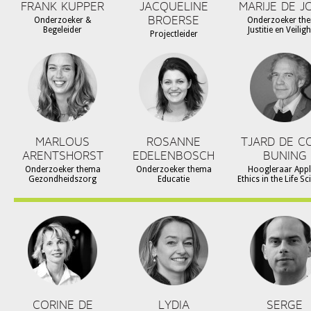
FRANK KUPPER
JACQUELINE
MARIJE DE J
BROERSE
Onderzoeker &
Onderzoeker th
Begeleider
Justitie en Veilig
Projectleider
MARLOUS
ROSANNE
TJARD DE C
ARENTSHORST
EDELENBOSCH
BUNING
Onderzoeker thema
Onderzoeker thema
Hoogleraar Appl
Gezondheidszorg
Educatie
Ethics in the Life S
CORINE DE
LYDIA
SERGE