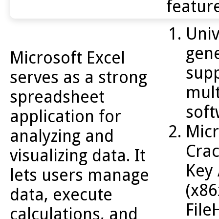
featur
Univ
gen
Microsoft Excel
supp
serves as a strong
mult
spreadsheet
sof
application for
Micr
analyzing and
Crac
visualizing data. It
Key 
lets users manage
(x86
data, execute
File
calculations, and