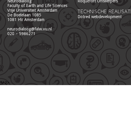
Neurodialoog
Roquefort Ontwerpers
Faculty of Earth and Life Sciences
Vrije Universiteit Amsterdam
TECHNISCHE REALISAT
De Boelelaan 1085
Dotred webdevelopment
1081 HV Amsterdam
neurodialoog@falw.vu.nl
020 – 5986271
*/ ?>