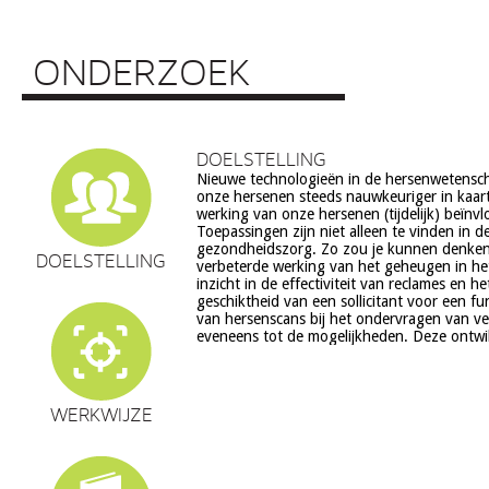
ONDERZOEK
DOELSTELLING
Nieuwe technologieën in de hersenwetens
echter ook veel vragen op, onder meer op he
onze hersenen steeds nauwkeuriger in kaar
ethiek (recht op privacy, gelijkheid, s
werking van onze hersenen (tijdelijk) beïnv
volksgezondheid (veiligheid) en veranderingen in on
Toepassingen zijn niet alleen te vinden in d
en waarden stelsel. De beoogde commerciële toepassing va
gezondheidszorg. Zo zou je kunnen denke
een aantal van deze technologieën is een extra 
DOELSTELLING
verbeterde werking van het geheugen in he
zorg. Het doel van dit project is om een
inzicht in de effectiviteit van reclames en h
verantwoorde ontwikkeling van techn
geschiktheid van een sollicitant voor een fu
hersenwetenschappen te realiseren, m
van hersenscans bij het ondervragen van v
eveneens tot de mogelijkheden. Deze ontwi
WERKWIJZE