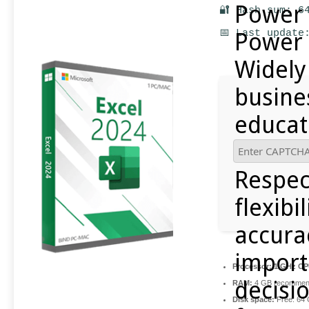
Power 
🔐 Hash sum: 6
📅 Last update
Power 
Widely
busine
educat
resear
Respec
flexibil
accura
import
Processor:
1 GHz CPU
decisi
RAM:
4 GB recomme
Disk space:
Free: 64